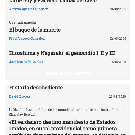
Little Boy y Fat Man: caídas del cielo
Alfredo Iglesias Diéguez
20/08/2005
USS Indianápolis
El buque de la muerte
Fidel Vascós González
12/08/2005
Hiroshima y Nagasaki: el genocidio I, II y III
José María Pérez Gay
11/08/2005
EL IDEARIO DEL IMPERIO
Historia desobediente
David Brooks
22/09/2020
Habla el influyente líder de la comunidad judía norteamericana el rabino
Shmuley Boteach:
«El verdadero destino manifiesto de Estados
Unidos, en su rol providencial como primera