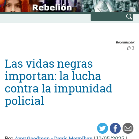
Skip
INICIO
to
Avanzada
content
Recomiendo:
3
Las vidas negras
importan: la lucha
contra la impunidad
policial
Por
|
10/05/2025
|
Amy Goodman - Denis Moynihan