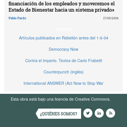
financiación de los empleados y moveremos el
Estado de Bienestar hacia un sistema privado»
Pablo Pardo
17/09/2004
ENLACES
Artículos publicados en Rebelión antes del 1-6-04
Democracy Now
Contra el Imperio. Textos de Carlo Frabetti
Counterpunch (inglés)
International ANSWER (Act Now to Stop War
Esta obra está bajo una licencia de Creative Commons.
Términos de Uso
¿QUIÉNES SOMOS?