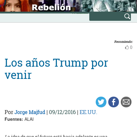
Skip
INICIO
to
Avanzada
content
Recomiendo:
0
Los años Trump por
venir
Por
|
09/12/2016
|
EE.UU.
Jorge Majfud
Fuentes:
ALAI
La idea de que el futuro está hacia adelante es una