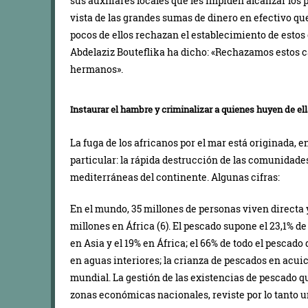
sus auxiliares locales que les impiden alcanzar los p
vista de las grandes sumas de dinero en efectivo que
pocos de ellos rechazan el establecimiento de estos 
Abdelaziz Bouteflika ha dicho: «Rechazamos estos 
hermanos».
Instaurar el hambre y criminalizar a quienes huyen de ell
La fuga de los africanos por el mar está originada, 
particular: la rápida destrucción de las comunidades
mediterráneas del continente. Algunas cifras:
En el mundo, 35 millones de personas viven directa y
millones en África (6). El pescado supone el 23,1% d
en Asia y el 19% en África; el 66% de todo el pescad
en aguas interiores; la crianza de pescados en acui
mundial. La gestión de las existencias de pescado q
zonas económicas nacionales, reviste por lo tanto u