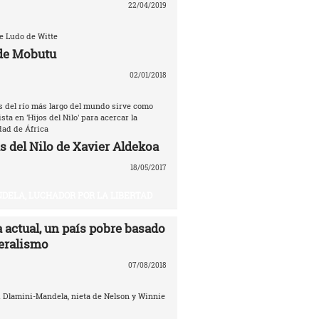
22/04/2019
de Ludo de Witte
de Mobutu
02/01/2018
as del río más largo del mundo sirve como
sta en 'Hijos del Nilo' para acercar la
dad de África
s del Nilo de Xavier Aldekoa
18/05/2017
DELA, LUCHADOR POR LA LIBERTAD
 actual, un país pobre basado
beralismo
07/08/2018
i Dlamini-Mandela, nieta de Nelson y Winnie