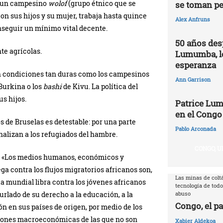
a, un campesino
wolof
(
grupo étnico que se
se toman pe
con sus hijos y su mujer, trabaja hasta quince
Alex Anfruns
nseguir un mínimo vital decente.
50 años des
te agrícolas.
Lumumba, l
esperanza
en condiciones tan duras como los campesinos
Ann Garrison
Burkina o los
bashi
de Kivu. La política del
us hijos.
Patrice Lum
en el Congo
s de Bruselas es detestable: por una parte
Pablo Arconada
inalizan a los refugiados del hambre.
CONGO, U
: «Los medios humanos, económicos y
ga contra los flujos migratorios africanos son,
Las minas de coltá
ia mundial libra contra los jóvenes africanos
tecnología de todo
urlado de su derecho a la educación, a la
abuso
Congo, el pa
n en sus países de origen, por medio de los
ciones macroeconómicas de las que no son
Xabier Aldekoa