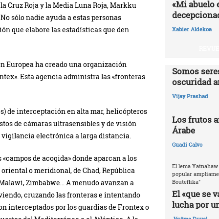
«Mi abuelo 
 la Cruz Roja y la Media Luna Roja, Markku
decepcionad
. No sólo nadie ayuda a estas personas
ión que elabore las estadísticas que den
Xabier Aldekoa
REVUE
ión Europea ha creado una organización
Somos seres
ntex». Esta agencia administra las «fronteras
oscuridad a
Vijay Prashad
) de interceptación en alta mar, helicópteros
Los frutos 
stos de cámaras ultrasensibles y de visión
Árabe
 vigilancia electrónica a larga distancia.
Guadi Calvo
os «campos de acogida» donde aparcan a los
El lema Yatnahaw 
 oriental o meridional, de Chad, República
popular ampliamen
Bouteflika"
a, Malawi, Zimbabwe… A menudo avanzan a
El «que se v
viendo, cruzando las fronteras e intentando
lucha por u
n interceptados por los guardias de Frontex o
Jérôme Duval