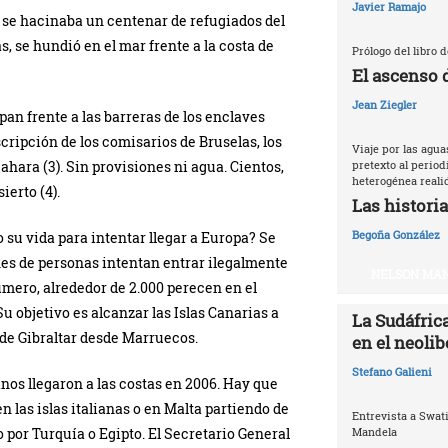
Javier Ramajo
se hacinaba un centenar de refugiados del
, se hundió en el mar frente a la costa de
Prólogo del libro 
El ascenso 
Jean Ziegler
an frente a las barreras de los enclaves
escripción de los comisarios de Bruselas, los
Viaje por las agu
pretexto al periodi
ahara (3). Sin provisiones ni agua. Cientos,
heterogénea reali
ierto (4).
Las historia
Begoña González
 su vida para intentar llegar a Europa? Se
es de personas intentan entrar ilegalmente
NELSON MAN
número, alrededor de 2.000 perecen en el
u objetivo es alcanzar las Islas Canarias a
La Sudáfrica
 de Gibraltar desde Marruecos.
en el neoli
Stefano Galieni
nos llegaron a las costas en 2006. Hay que
 las islas italianas o en Malta partiendo de
Entrevista a Swat
Mandela
o por Turquía o Egipto. El Secretario General