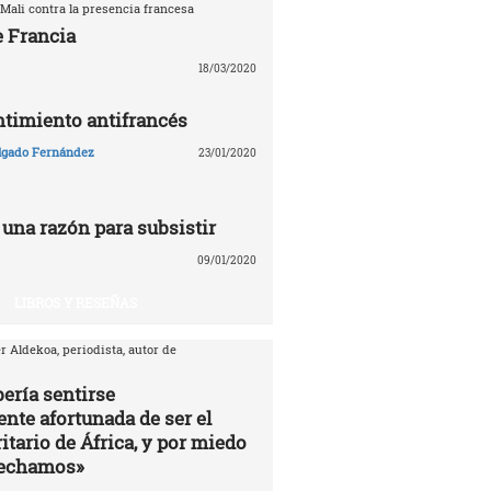
Mali contra la presencia francesa
e Francia
18/03/2020
entimiento antifrancés
lgado Fernández
23/01/2020
 una razón para subsistir
09/01/2020
LIBROS Y RESEÑAS
r Aldekoa, periodista, autor de
ería sentirse
te afortunada de ser el
itario de África, y por miedo
vechamos»