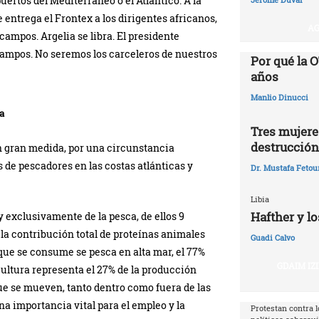
uertos del Mediterráneo o el Atlántico. A la
 entrega el Frontex a los dirigentes africanos,
AG
campos. Argelia se libra. El presidente
campos. No seremos los carceleros de nuestros
Por qué la O
años‎
Manlio Dinucci
a
Tres mujeres
destrucción
en gran medida, por una circunstancia
 de pescadores en las costas atlánticas y
Dr. Mustafa Fetou
Libia
Hafther y lo
 exclusivamente de la pesca, de ellos 9
e la contribución total de proteínas animales
Guadi Calvo
o que se consume se pesca en alta mar, el 77%
GDAIM IZ
cultura representa el 27% de la producción
ue se mueven, tanto dentro como fuera de las
na importancia vital para el empleo y la
Protestan contra l