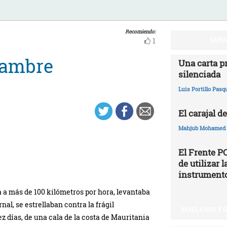
Recomiendo:
SAHAR
1
hambre
Una carta p
silenciada
Luis Portillo Pasq
El carajal de
Mahjub Mohamed
El Frente P
de utilizar
instrumento
a a más de 100 kilómetros por hora, levantaba
al, se estrellaban contra la frágil
MALÍ, CAOS Y
 días, de una cala de la costa de Mauritania