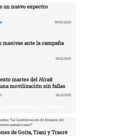
e un nuevo espectro
je
09/01/2020
 masivas ante la campaña
05/12/2019
exto martes del
Hirak
 una movilización sin fallas
l
06/11/2019
 LAS ¿INDEPENDENCIAS? AFRICANAS
nebra: “La Confederación de Estados del
miento panafricano?”
nes de Goita, Tiani y Traoré