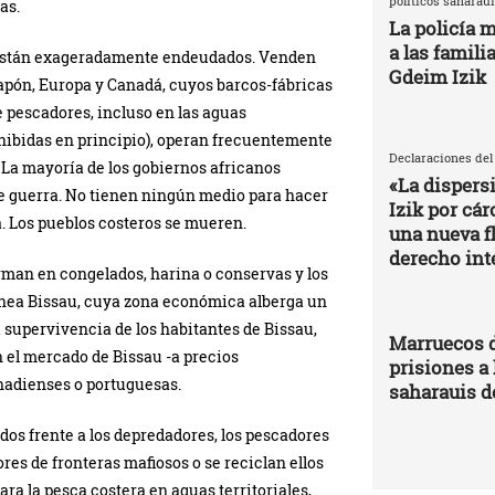
políticos saharaui
as.
La policía m
a las famili
a están exageradamente endeudados. Venden
Gdeim Izik
apón, Europa y Canadá, cuyos barcos-fábricas
 pescadores, incluso en las aguas
rohibidas en principio), operan frecuentemente
Declaraciones del
. La mayoría de los gobiernos africanos
«La dispers
de guerra. No tienen ningún medio para hacer
Izik por cá
na. Los pueblos costeros se mueren.
una nueva fl
derecho int
orman en congelados, harina o conservas y los
inea Bissau, cuya zona económica alberga un
a supervivencia de los habitantes de Bissau,
Marruecos d
 el mercado de Bissau -a precios
prisiones a 
nadienses o portuguesas.
saharauis d
os frente a los depredadores, los pescadores
res de fronteras mafiosos o se reciclan ellos
a la pesca costera en aguas territoriales,