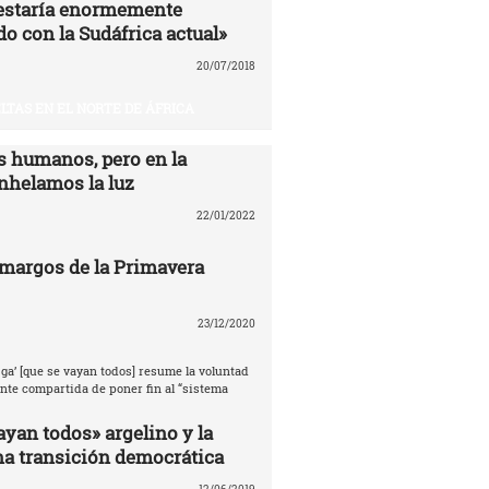
estaría enormemente
o con la Sudáfrica actual»
20/07/2018
LTAS EN EL NORTE DE ÁFRICA
 humanos, pero en la
nhelamos la luz
22/01/2022
amargos de la Primavera
23/12/2020
ga’ [que se vayan todos] resume la voluntad
te compartida de poner fin al “sistema
ayan todos» argelino y la
na transición democrática