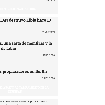
12/06/2019
RESIÓN MILITAR EN LIBIA
TAN destruyó Libia ‎hace 10
29/03/2021
, una sarta de mentiras y la
 de Libia
ri
21/10/2020
s propiciadores en Berlín
22/01/2020
IK, ASALTO AL CAMPAMENTO DE LA
DIGNIDAD
os malos tratos sufridos por los presos