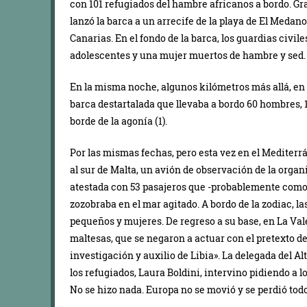
con 101 refugiados del hambre africanos a bordo. Gr
lanzó la barca a un arrecife de la playa de El Medano,
Canarias. En el fondo de la barca, los guardias civi
adolescentes y una mujer muertos de hambre y sed.
En la misma noche, algunos kilómetros más allá, en u
barca destartalada que llevaba a bordo 60 hombres, 1
borde de la agonía (1).
Por las mismas fechas, pero esta vez en el Mediterrá
al sur de Malta, un avión de observación de la orga
atestada con 53 pasajeros que -probablemente como
zozobraba en el mar agitado. A bordo de la zodiac, l
pequeños y mujeres. De regreso a su base, en La Vale
maltesas, que se negaron a actuar con el pretexto d
investigación y auxilio de Libia». La delegada del 
los refugiados, Laura Boldini, intervino pidiendo a 
No se hizo nada. Europa no se movió y se perdió todo