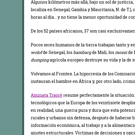
Algunos kilómetros más allá, bajo un sol de justici
localiza en Senegal, Gambia y Mauritania, N. de T.)
, 
horas al día… y no tiene la menor oportunidad de co
De los 52 países africanos, 37 son casi exclusivamen
Pocos seres humanos de la tierra trabajan tanto y 
wolof
de Senegal, los
bambarg
de Malí, los
mossi
de 
dumping
agrícola europeo destruye su vida y la de s
Volvamos al Frontex. La hipocresía de los Comisario
instauran el hambre en África y, por otro lado, crim
Aminata Traoré
resume perfectamente la situación
tecnológicos que la Europa de los veintisiete desplie
en realidad, una guerra pura y dura que esta potenc
rurales y urbanos sin defensa, después de haberse b
información económica, al trabajo y a la alimentació
ajustes estructurales. Víctimas de decisiones y op