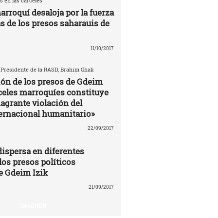
s en las carceles
arroquí desaloja por la fuerza
as de los presos saharauis de
11/10/2017
 Presidente de la RASD, Brahim Ghali
ión de los presos de Gdeim
rceles marroquíes constituye
agrante violación del
ernacional humanitario»
22/09/2017
ispersa en diferentes
los presos políticos
e Gdeim Izik
21/09/2017
MAGREB