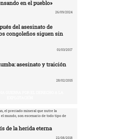
nsando en el pueblo»
26/09/2024
pués del asesinato de
os congoleños siguen sin
01/03/2017
umba: asesinato y traición
28/02/2015
NA GUERRA POR EL DERECHO A LA
EXPLOTACIÓN
n, el preciado mineral que nutre la
 el mundo, son escenario de todo tipo de
ís de la herida eterna
22/08/2018