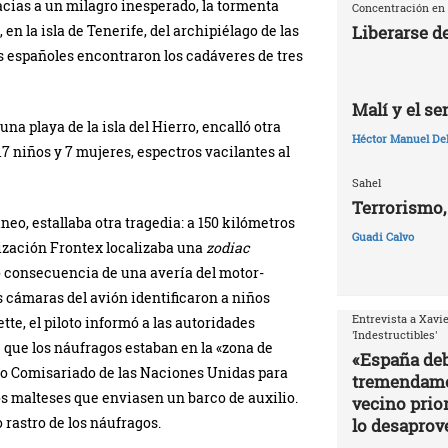
acias a un milagro inesperado, la tormenta
Concentración en 
Liberarse d
 en la isla de Tenerife, del archipiélago de las
les españoles encontraron los cadáveres de tres
Malí y el s
na playa de la isla del Hierro, encalló otra
Héctor Manuel De
7 niños y 7 mujeres, espectros vacilantes al
Sahel
Terrorismo,
neo, estallaba otra tragedia: a 150 kilómetros
Guadi Calvo
nización Frontex localizaba una
zodiac
 consecuencia de una avería del motor-
as cámaras del avión identificaron a niños
Entrevista a Xavie
tte, el piloto informó a las autoridades
'Indestructibles'
e que los náufragos estaban en la «zona de
«España deb
Alto Comisariado de las Naciones Unidas para
tremendamen
los malteses que enviasen un barco de auxilio.
vecino prior
 rastro de los náufragos.
lo desapro