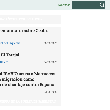
Avanzada
A: AÑOS DE EXILIO Y LUCHA
remonitoria sobre Ceuta,
ual del Riquelme
06/08/2026
 El Tarajal
 Salem
04/08/2026
OLISARIO acusa a Marruecos
 la migración como
 de chantaje contra España
03/08/2026
 GUERRA EN LA PUERTA DE SAHELSTAN