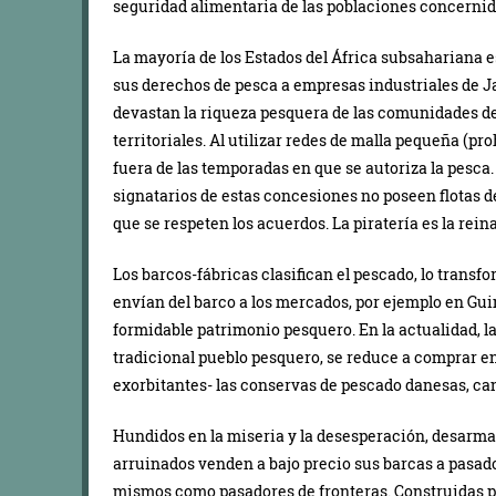
seguridad alimentaria de las poblaciones concernid
La mayoría de los Estados del África subsaharian
sus derechos de pesca a empresas industriales de J
devastan la riqueza pesquera de las comunidades de
territoriales. Al utilizar redes de malla pequeña (p
fuera de las temporadas en que se autoriza la pesca
signatarios de estas concesiones no poseen flotas 
que se respeten los acuerdos. La piratería es la rei
Los barcos-fábricas clasifican el pescado, lo transf
envían del barco a los mercados, por ejemplo en Gu
formidable patrimonio pesquero. En la actualidad, l
tradicional pueblo pesquero, se reduce a comprar en
exorbitantes- las conservas de pescado danesas, ca
Hundidos en la miseria y la desesperación, desarmad
arruinados venden a bajo precio sus barcas a pasado
mismos como pasadores de fronteras. Construidas par