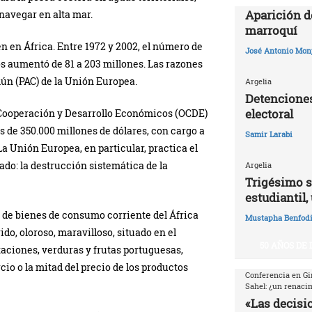
Aparición d
navegar en alta mar.
marroquí
 en África. Entre 1972 y 2002, el número de
José Antonio Mon
 aumentó de 81 a 203 millones. Las razones
omún (PAC) de la Unión Europea.
Argelia
Detenciones
electoral
e Cooperación y Desarrollo Económicos (OCDE)
s de 350.000 millones de dólares, con cargo a
Samir Larabi
a Unión Europea, en particular, practica el
do: la destrucción sistemática de la
Argelia
Trigésimo s
estudiantil,
de bienes de consumo corriente del África
Mustapha Benfodi
do, oloroso, maravilloso, situado en el
50 AÑOS DE
aciones, verduras y frutas portuguesas,
rcio o la mitad del precio de los productos
Conferencia en Gi
Sahel: ¿un renaci
«Las decisio