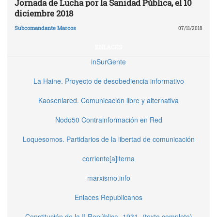
Jornada de Lucha por la Sanidad Pública, el 10
diciembre 2018
Subcomandante Marcos
07/11/2018
ENLACES
inSurGente
La Haine. Proyecto de desobediencia informativo
Kaosenlared. Comunicación libre y alternativa
Nodo50 Contrainformación en Red
Loquesomos. Partidarios de la libertad de comunicación
corriente[a]lterna
marxismo.info
Enlaces Republicanos
Constitución de la II República -1931- (texto completo)