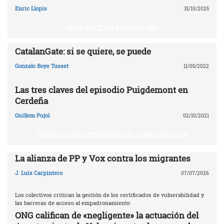
Enric Llopis
31/10/2025
CRISIS POLÍTICA EN CATALUÑA
CatalanGate: si se quiere, se puede
Gonzalo Boye Tusset
11/05/2022
Las tres claves del episodio Puigdemont en
Cerdeña
Guillem Pujol
02/10/2021
INMIGRACIÓN (DEFENDIENDO EL LIBRE MERCADO)
La alianza de PP y Vox contra los migrantes
J. Luis Carpintero
07/07/2026
Los colectivos critican la gestión de los certificados de vulnerabilidad y
las barreras de acceso al empadronamiento
ONG califican de «negligente» la actuación del