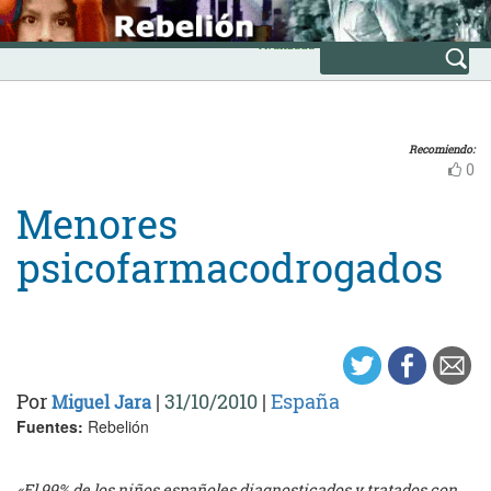
Skip
INICIO
to
Avanzada
content
Recomiendo:
0
Menores
psicofarmacodrogados
Por
|
31/10/2010
|
España
Miguel Jara
Fuentes:
Rebelión
«El 99% de los niños españoles diagnosticados y tratados con