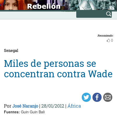
Skip
INICIO
to
Avanzada
content
Recomiendo:
0
Senegal
Miles de personas se
concentran contra Wade
Por
|
28/01/2012
|
África
José Naranjo
Fuentes:
Guin Guin Bali