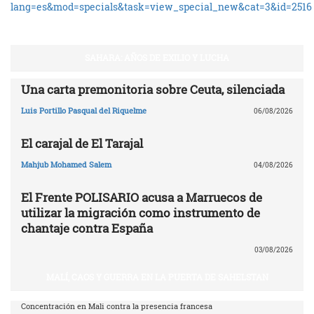
lang=es&mod=specials&task=view_special_new&cat=3&id=2516
SAHARA: AÑOS DE EXILIO Y LUCHA
Una carta premonitoria sobre Ceuta, silenciada
Luis Portillo Pasqual del Riquelme
06/08/2026
El carajal de El Tarajal
Mahjub Mohamed Salem
04/08/2026
El Frente POLISARIO acusa a Marruecos de
utilizar la migración como instrumento de
chantaje contra España
03/08/2026
MALÍ, CAOS Y GUERRA EN LA PUERTA DE SAHELSTAN
Concentración en Mali contra la presencia francesa