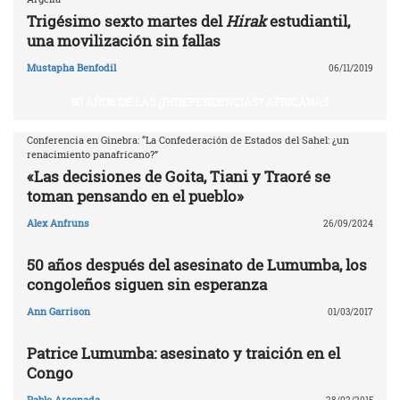
Trigésimo sexto martes del
Hirak
estudiantil,
una movilización sin fallas
Mustapha Benfodil
06/11/2019
50 AÑOS DE LAS ¿INDEPENDENCIAS? AFRICANAS
Conferencia en Ginebra: “La Confederación de Estados del Sahel: ¿un
renacimiento panafricano?”
«Las decisiones de Goita, Tiani y Traoré se
toman pensando en el pueblo»
Alex Anfruns
26/09/2024
50 años después del asesinato de Lumumba, los
congoleños siguen sin esperanza
Ann Garrison
01/03/2017
Patrice Lumumba: asesinato y traición en el
Congo
Pablo Arconada