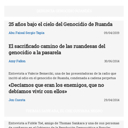
DENUNCIA GENOCIDIO RUANDÉS
25 años bajo el cielo del Genocidio de Ruanda
Abu Faisal Sergio Tapia
09/04/2019
El sacrificado camino de las ruandesas del
genocidio a la pasarela
Amy Fallon
30/06/2014
Entrevista a Valerie Bemeriki, una de las presentadoras de la radio que
incitó al odio en el genocidio de Ruanda, condenada a cadena perpetua
«Decíamos que eran los enemigos, que no
debíamos vivir con ellos»
Jon Cuesta
29/04/2014
THOMAS SANKARA, EL CHE GUEVARA NEGRO
Entrevista a Fidèle Toé, amigo de Thomas Sankara y una de sus personas
de confianza en el Gobierno de la Revolución Democrática y Popular