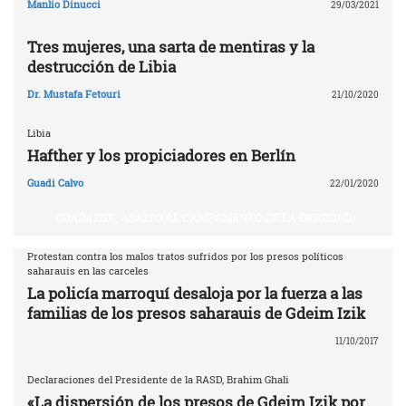
Manlio Dinucci
29/03/2021
Tres mujeres, una sarta de mentiras y la
destrucción de Libia
Dr. Mustafa Fetouri
21/10/2020
Libia
Hafther y los propiciadores en Berlín
Guadi Calvo
22/01/2020
GDAIM IZIK, ASALTO AL CAMPAMENTO DE LA DIGNIDAD
Protestan contra los malos tratos sufridos por los presos políticos
saharauis en las carceles
La policía marroquí desaloja por la fuerza a las
familias de los presos saharauis de Gdeim Izik
11/10/2017
Declaraciones del Presidente de la RASD, Brahim Ghali
«La dispersión de los presos de Gdeim Izik por