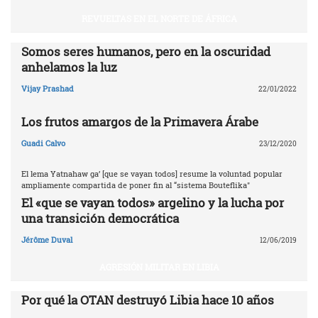
REVUELTAS EN EL NORTE DE ÁFRICA
Somos seres humanos, pero en la oscuridad
anhelamos la luz
Vijay Prashad
22/01/2022
Los frutos amargos de la Primavera Árabe
Guadi Calvo
23/12/2020
El lema Yatnahaw ga’ [que se vayan todos] resume la voluntad popular
ampliamente compartida de poner fin al “sistema Bouteflika"
El «que se vayan todos» argelino y la lucha por
una transición democrática
Jérôme Duval
12/06/2019
AGRESIÓN MILITAR EN LIBIA
Por qué la OTAN destruyó Libia ‎hace 10 años‎