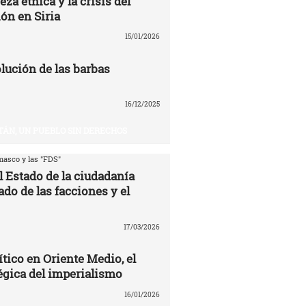
eza étnica y la crisis del
ón en Siria
15/01/2026
volución de las barbas
16/12/2025
TÁN, UN PUEBLO SIN DERECHOS
asco y las "FDS"
l Estado de la ciudadanía
ado de las facciones y el
17/03/2026
ítico en Oriente Medio, el
égica del imperialismo
16/01/2026