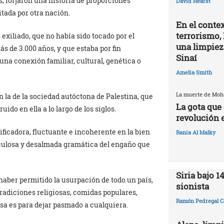
s, forjaron una historia de proporciones
David Hearst
itada por otra nación.
En el contex
terrorismo, 
exiliado, que no había sido tocado por el
una limpiez
más de 3.000 años, y que estaba por fin
Sinaí
 una conexión familiar, cultural, genética o
Amelia Smith
La muerte de Mo
 la de la sociedad autóctona de Palestina, que
La gota que 
uido en ella a lo largo de los siglos.
revolución 
ificadora, fluctuante e incoherente en la bien
Rania Al Malky
iculosa y desalmada gramática del engaño que
Siria bajo 1
aber permitido la usurpación de todo un país,
sionista
tradiciones religiosas, comidas populares,
Ramón Pedregal C
a es para dejar pasmado a cualquiera.