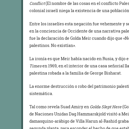
Conflict
(El nombre de las cosas en el conflicto Palest
colonial israelí niega la existencia de una població
Entre los israelíes esta negación fue vehemente y 
en la conciencia de Occidente de una narrativa pale
fue la declaración de Golda Meir cuando dijo que «N
palestinos. No existían».
La ironía es que Meir había nacido en Rusia, y dijo 
Times
en 1969, en el interior de una casa señorial l
palestina robada a la familia de George Bisharat.
La enorme destrucción o robo del patrimonio palest
sistemática.
Tal como revela Suad Amiry en
Golda Slept Here
(Go
de Naciones Unidas Dag Hammarskjold visitó a Meir, 
damasquino-arábigo de Villa Harun al-Rashid grabado
segunda planta, para esconder el hecho de que esta