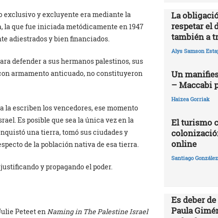
o exclusivo y excluyente era mediante la
La obligació
respetar el 
a, la que fue iniciada metódicamente en 1947
también a t
e adiestrados y bien financiados.
Alys Samson Esta
ara defender a sus hermanos palestinos, sus
y con armamento anticuado, no constituyeron
Un manifies
– Maccabi 
Haizea Gorriak
ia la escriben los vencedores, ese momento
rael. Es posible que sea la única vez en la
El turismo 
onquistó una tierra, tomó sus ciudades y
colonizació
online
pecto de la población nativa de esa tierra.
Santiago González 
justificando y propagando el poder.
Es deber de
Paula Gimén
Julie Peteet en
Naming in The Palestine Israel