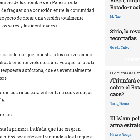
Alepo, limpi
ambio de los nombres en Palestina, la
Estado-naci
ta de fraguar una conexión entre la comunidad
M. Tas
 proyecto de crear una versión totalmente
 los seres y las identidades».
Siria, la re
recortadas
Guadi Calvo
órica colonial que muestra a los nativos como
KURDIS
xplicablemente violentos, una vez que la fábula
 la respuesta autóctona, que es eventualmente
El Acuerdo de Dam
sos.
¿Triunfará e
sobre el Est
aron las armas para enfrentar a sus verdugos
caos?
le.
Tariq Hemo
ristas.
El Islam pol
arma estrat
ta la primera Intifada, que fue en gran
Hawre Rezgar
e niños pequeños enfrentando a los tanques