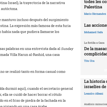
todes les c
ina-Israel), la trayectoria de la narrativa
Palestina
n autóctona.
Mario Hernandez
se mantuvo incluso después del surgimiento
Las accione
stina. La expresión más famosa de esta furia
o había nada que pudiera llamarse los
Mohamed Safa
La flotilla a Gaza
De la masac
esas palabras en una entrevista dada al
Sunday
complicidad
lamada Villa Harun al-Rashid, una casa
Tito Ura
N
ino se realizó tanto en forma casual como
La historia 
israelíes de
lda durmió aquí), cuando el secretario general
Leandro Albani
ella se cuidó de hacer borrar el rótulo
 en el friso de piedra de la fachada en la
Análisis minucios
ba viviendo en una casa árabe.