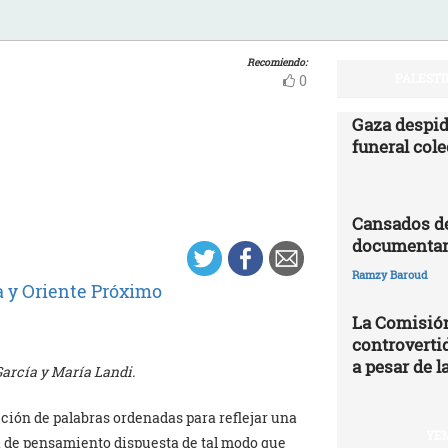
Recomiendo:
PALESTI
0
Gaza despid
funeral cole
Cansados de
documentar 
Ramzy Baroud
a y Oriente Próximo
La Comisión
controvertid
a pesar de l
García y María Landi.
cción de palabras ordenadas para reflejar una
YEM
a de pensamiento dispuesta de tal modo que