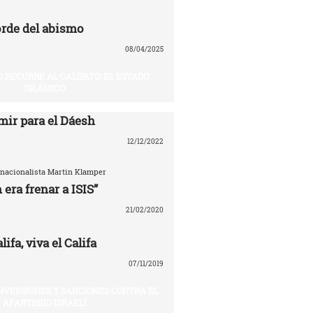
rde del abismo
08/04/2025
O RECURRE AL CALIFATO: EL ESTADO
ISLÁMICO
mir para el Dáesh
12/12/2022
ernacionalista Martin Klamper
 era frenar a ISIS”
21/02/2020
ifa, viva el Califa
07/11/2019
INVERSIONES Y SANCIONES CONTRA EL
APARTHEID ISRAELÍ