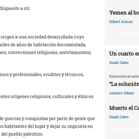
dispuesto a oír.
Yemen al bo
Gilbert Achcar
EL IMPERI
o origen a una sociedad desarrollada cuyo
miles de años de habitación documentada,
nes, conversiones religiosas, asentamientos,
Un cuarto e
Guadi Calvo
nos y profesionales, eruditos y técnicos,
Entrevista al int
“La solución
Leandro Albani
entes orígenes religiosos, culturales y étnicos
Muerto el Cal
Guadi Calvo
de guerras y conquistas por parte de gente que
s habitantes del lugar y dejar su impronta en
BOICOT, DES
 del pueblo palestino.