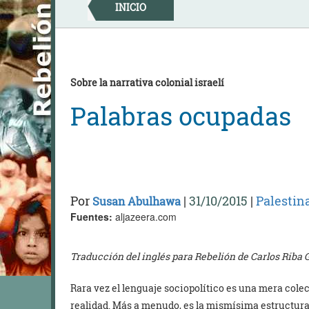
Skip
INICIO
to
content
Sobre la narrativa colonial israelí
Palabras ocupadas
Por
|
31/10/2015
|
Palestin
Susan Abulhawa
Fuentes:
aljazeera.com
Traducción del inglés para Rebelión de Carlos Riba 
Rara vez el lenguaje sociopolítico es una mera cole
realidad. Más a menudo, es la mismísima estructur