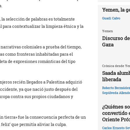
a.
Yemen, la g
Guadi Calvo
 la selección de palabras es totalmente
 para contextualizar la limpieza étnica y la
Yemen
Discurso de
Gaza
 narrativas coloniales a prueba del tiempo,
das como fronteras inhabitadas para el
pleta de expresiones románticas del tipo
Crónica desde Yem
Saada alumb
liberada
njeros recién llegados a Palestina adquirió
Roberto Bermúdez 
idente, ya que nació justo después del
Sepúlveda Allend
Europa contra sus propios ciudadanos y
¿Quiénes so
convertido 
sin tierra» fue la consecuencia perfecta de un
Oriente Pr
 feliz’ que permitía aliviar la culpa.
Carlos Ernesto Se