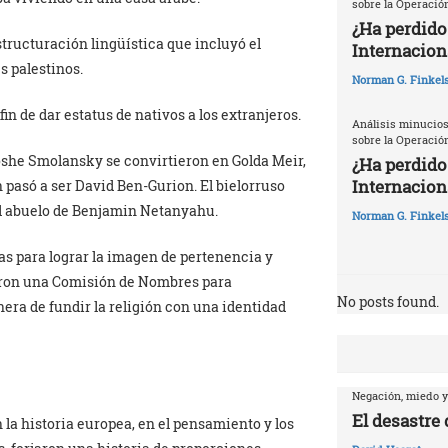
sobre la Operació
¿Ha perdido
tructuración lingüística que incluyó el
Internacion
s palestinos.
Norman G. Finkels
in de dar estatus de nativos a los extranjeros.
Análisis minucios
sobre la Operació
she Smolansky se convirtieron en Golda Meir,
¿Ha perdido
Internaciona
 pasó a ser David Ben-Gurion. El bielorruso
l abuelo de Benjamin Netanyahu.
Norman G. Finkels
as para lograr la imagen de pertenencia y
earon una Comisión de Nombres para
No posts found.
nera de fundir la religión con una identidad
Negación, miedo y
El desastre
 la historia europea, en el pensamiento y los