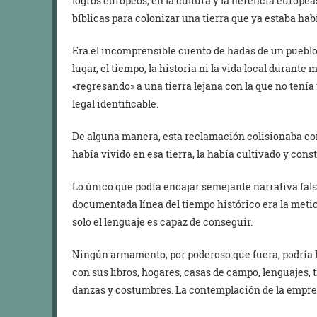
logros europeos, en la cultura y la herencia europea
bíblicas para colonizar una tierra que ya estaba hab
Era el incomprensible cuento de hadas de un pueblo 
lugar, el tiempo, la historia ni la vida local durante 
«regresando» a una tierra lejana con la que no tenía
legal identificable.
De alguna manera, esta reclamación colisionaba con
había vivido en esa tierra, la había cultivado y constr
Lo único que podía encajar semejante narrativa fals
documentada línea del tiempo histórico era la met
solo el lenguaje es capaz de conseguir.
Ningún armamento, por poderoso que fuera, podría h
con sus libros, hogares, casas de campo, lenguajes, 
danzas y costumbres. La contemplación de la empres