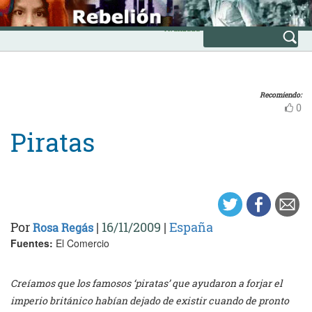
Skip
INICIO
to
Avanzada
content
Recomiendo:
0
Piratas
Por
|
16/11/2009
|
España
Rosa Regás
Fuentes:
El Comercio
Creíamos que los famosos ‘piratas’ que ayudaron a forjar el
imperio británico habían dejado de existir cuando de pronto