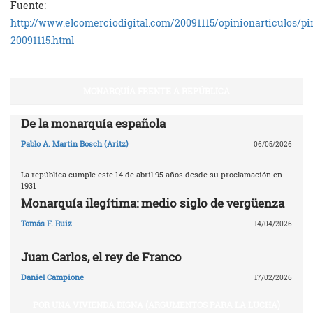
Fuente:
http://www.elcomerciodigital.com/20091115/opinionarticulos/pi
20091115.html
MONARQUÍA FRENTE A REPÚBLICA
De la monarquía española
Pablo A. Martin Bosch (Aritz)
06/05/2026
La república cumple este 14 de abril 95 años desde su proclamación en
1931
Monarquía ilegítima: medio siglo de vergüenza
Tomás F. Ruiz
14/04/2026
Juan Carlos, el rey de Franco
Daniel Campione
17/02/2026
POR UNA VIVIENDA DIGNA (ARGUMENTOS PARA LA LUCHA)