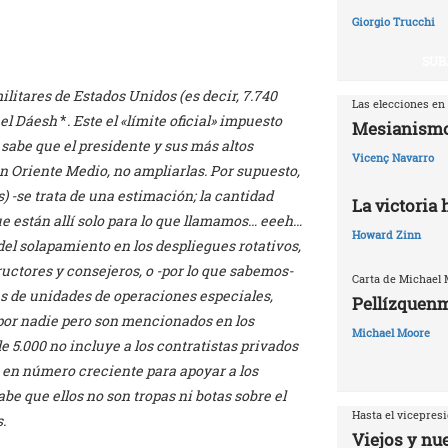
Giorgio Trucchi
SUB
itares de Estados Unidos (es decir, 7.740
Las elecciones en
a el Dáesh
*
. Este el «límite oficial» impuesto
Mesianismo
sabe que el presidente y sus más altos
Vicenç Navarro
n Oriente Medio, no ampliarlas. Por supuesto,
s) -se trata de una estimación; la cantidad
La victoria
e están allí solo para lo que llamamos… eeeh…
Howard Zinn
el solapamiento en los despliegues rotativos,
uctores y consejeros, o -por lo que sabemos-
Carta de Michael
es de unidades de operaciones especiales,
Pellízquenm
por nadie pero son mencionados en los
Michael Moore
 5.000 no incluye a los contratistas privados
 en número creciente para apoyar a los
e que ellos no son tropas ni botas sobre el
Hasta el vicepresi
.
Viejos y nu