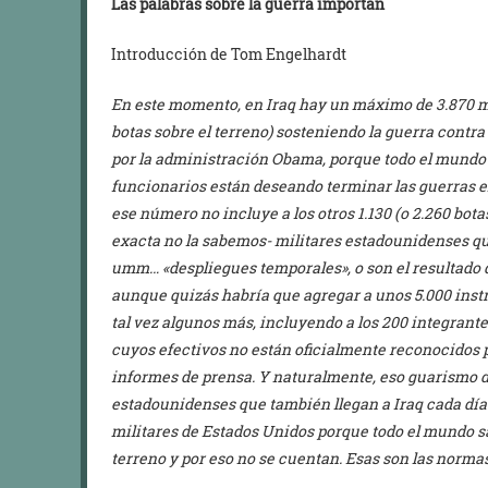
Las palabras sobre la guerra importan
Introducción de Tom Engelhardt
En este momento, en Iraq hay un máximo de 3.870 mil
botas sobre el terreno) sosteniendo la guerra contr
por la administración Obama, porque todo el mundo 
funcionarios están deseando terminar las guerras e
ese número no incluye a los otros 1.130 (o 2.260 bota
exacta no la sabemos- militares estadounidenses qu
umm… «despliegues temporales», o son el resultado d
aunque quizás habría que agregar a unos 5.000 instr
tal vez algunos más, incluyendo a los 200 integrant
cuyos efectivos no están oficialmente reconocidos 
informes de prensa. Y naturalmente, eso guarismo de
estadounidenses que también llegan a Iraq cada día
militares de Estados Unidos porque todo el mundo sab
terreno y por eso no se cuentan. Esas son las normas