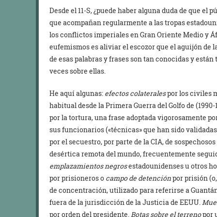
Desde el 11-S, ¿puede haber alguna duda de que el p
que acompañan regularmente a las tropas estadounid
los conflictos imperiales en Gran Oriente Medio y Á
eufemismos es aliviar el escozor que el aguijón de
de esas palabras y frases son tan conocidas y están
veces sobre ellas.
He aquí algunas:
efectos colaterales
por los civiles 
habitual desde la Primera Guerra del Golfo de (1990-
por la tortura, una frase adoptada vigorosamente po
sus funcionarios («técnicas» que han sido validadas
por el secuestro, por parte de la CIA, de sospechoso
desértica remota del mundo, frecuentemente seguid
emplazamientos negros
estadounidenses u otros hor
por prisioneros o
campo de detención
por prisión (
de concentración, utilizado para referirse a Guantá
fuera de la jurisdicción de la Justicia de EEUU.
Muer
por orden del presidente.
Botas sobre el terreno
por 