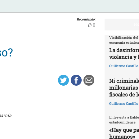
Recomiendo:
FR
0
Visibilización del
economía estado
so?
La desinfor
violencia y 
Guillermo Castill
Ni criminale
millonarias
fiscales de 
Guillermo Castill
García
Entrevista a Balde
estadounidense.
«Hay que par
humanos»