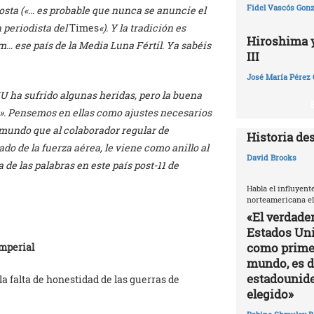
Fidel Vascós Gonz
osta («… es probable que nunca se anuncie el
periodista del
Times
«). Y la tradición es
Hiroshima y 
… ese país de la Media Luna Fértil. Ya sabéis
III
José María Pérez 
U ha sufrido algunas heridas, pero la buena
e». Pensemos en ellas como ajustes necesarios
 mundo que al colaborador regular de
Historia de
ado de la fuerza aérea, le viene como anillo al
David Brooks
 de las palabras en este país post-11 de
Habla el influyent
norteamericana el
«El verdade
Estados Uni
como primer
mperial
mundo, es di
estadounide
la falta de honestidad de las guerras de
elegido»