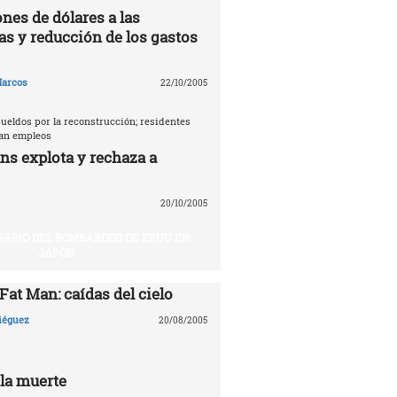
nes de dólares a las
as y reducción de los gastos
arcos
22/10/2005
ueldos por la reconstrucción; residentes
tan empleos
ns explota y rechaza a
20/10/2005
SARIO DEL BOMBARDEO DE EEUU EN
JAPÓN
 Fat Man: caídas del cielo
Diéguez
20/08/2005
 la muerte