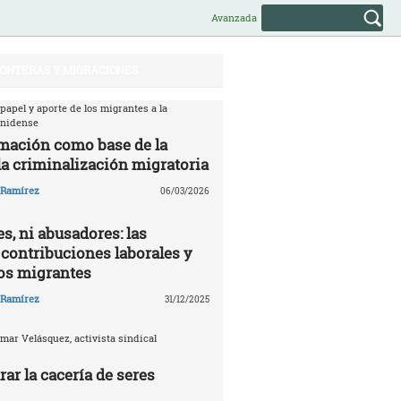
Avanzada
ONTERAS Y MIGRACIONES
 papel y aporte de los migrantes a la
unidense
mación como base de la
la criminalización migratoria
o Ramírez
06/03/2026
s, ni abusadores: las
 contribuciones laborales y
los migrantes
o Ramírez
31/12/2025
mar Velásquez, activista sindical
ar la cacería de seres