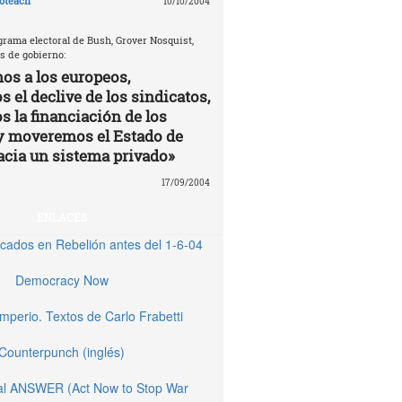
oteach
10/10/2004
grama electoral de Bush, Grover Nosquist,
s de gobierno:
os a los europeos,
 el declive de los sindicatos,
s la financiación de los
y moveremos el Estado de
acia un sistema privado»
17/09/2004
ENLACES
licados en Rebelión antes del 1-6-04
Democracy Now
Imperio. Textos de Carlo Frabetti
Counterpunch (inglés)
nal ANSWER (Act Now to Stop War