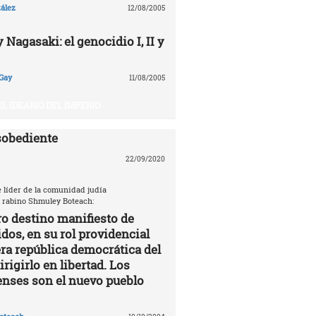
ález
12/08/2005
Nagasaki: el genocidio I, II y
Gay
11/08/2005
EL IDEARIO DEL IMPERIO
sobediente
22/09/2020
e líder de la comunidad judía
 rabino Shmuley Boteach:
ro destino manifiesto de
dos, en su rol providencial
a república democrática del
rigirlo en libertad. Los
nses son el nuevo pueblo