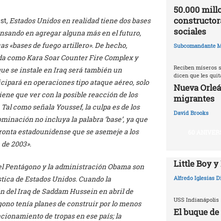
50.000 millo
constructor
st
, Estados Unidos en realidad tiene dos bases
sociales
pensando en agregar alguna más en el futuro,
as «bases de fuego artillero». De hecho,
Subcomandante M
ada como Kara Soar Counter Fire Complex y
Reciben míseros s
e se instale en Iraq será también un
dicen que les qui
icipará en operaciones tipo ataque aéreo, solo
Nueva Orleá
ene que ver con la posible reacción de los
migrantes
Tal como señala Youssef, la culpa es de los
David Brooks
minación no incluya la palabra ‘base’, ya que
ronta estadounidense que se asemeje a los
60 ANIVER
 de 2003».
Little Boy y
, el Pentágono y la administración Obama son
stica de Estados Unidos. Cuando la
Alfredo Iglesias 
n del Iraq de Saddam Hussein en abril de
USS Indianápolis
ono tenía planes de construir por lo menos
El buque de
cionamiento de tropas en ese país; la