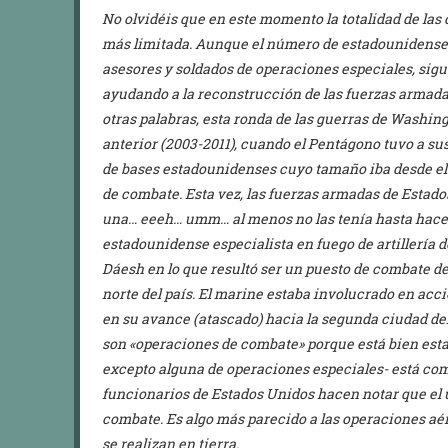
No olvidéis que en este momento la totalidad de las 
más limitada. Aunque el número de estadounidense
asesores y soldados de operaciones especiales, sig
ayudando a la reconstrucción de las fuerzas armadas
otras palabras, esta ronda de las guerras de Washin
anterior (2003-2011), cuando el Pentágono tuvo a su
de bases estadounidenses cuyo tamaño iba desde e
de combate. Esta vez, las fuerzas armadas de Estado
una… eeeh… umm… al menos no las tenía hasta hace
estadounidense especialista en fuego de artillería
Dáesh en lo que resultó ser un puesto de combate de
norte del país. El marine estaba involucrado en accio
en su avance (atascado) hacia la segunda ciudad del
son «operaciones de combate» porque está bien est
excepto alguna de operaciones especiales- está comb
funcionarios de Estados Unidos hacen notar que el u
combate. Es algo más parecido a las operaciones a
se realizan en tierra.