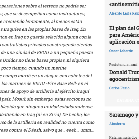
«antisemit
operaciones sobre el terreno no podría ser
s, que se desempeñan como instructores,
Aleardo Laría Rajn
ue creciendo lentamente, al menos están
El plan del
 iraquíes en las propias bases de Iraq. En
para Améric
gton en Iraq no guarda relación alguna con la
aplicación 
s contratistas privados construyendo cientos
Oscar Laborde
l de una ciudad de EEUU a un pequeño puesto
s Unidos no tiene bases propias, ni siquiera
Resistencia iraní
 poco tiempo, cuando un marine
Donald Trum
 de campo murió en un ataque con cohetes del
egocentris
 los marines de EEUU -Fire Base Bell- en el
Carlos Fazio
nes de apoyo de artillería al ejército iraquí
 país, Mosul; sin embargo, estas acciones no
KATRINA, C
ablecido que ninguna unidad estadounidense -
Saramago y
atiendo en Iraq (ni en Siria). De hecho, los
so de la artillería en realidad no cuenta como
Aixaferra
éreas contra el Dáesh, salvo que… eeeh… umm…
Katrina mata dos 