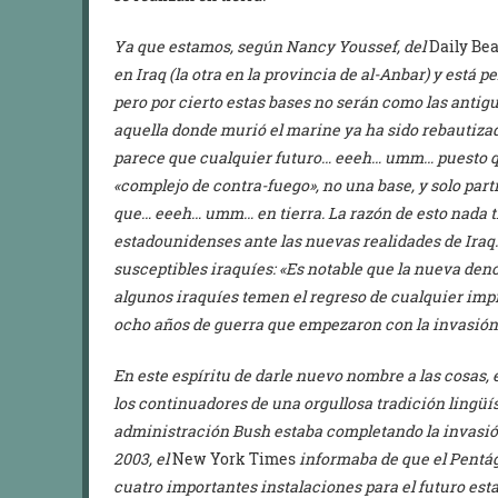
Ya que estamos, según Nancy Youssef, del
Daily Bea
en Iraq (la otra en la provincia de al-Anbar) y está 
pero por cierto estas bases no serán como las antigu
aquella donde murió el marine ya ha sido rebautiz
parece que cualquier futuro… eeeh… umm… puesto qu
«complejo de contra-fuego», no una base, y solo part
que… eeeh… umm… en tierra. La razón de esto nada ti
estadounidenses ante las nuevas realidades de Iraq. 
susceptibles iraquíes: «Es notable que la nueva deno
algunos iraquíes temen el regreso de cualquier imp
ocho años de guerra que empezaron con la invasión
En este espíritu de darle nuevo nombre a las cosas
los continuadores de una orgullosa tradición lingüí
administración Bush estaba completando la invasió
2003, el
New York Times
informaba de que el Pentág
cuatro importantes instalaciones para el futuro esta