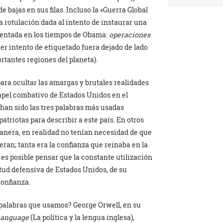
 bajas en sus filas. Incluso la «Guerra Global
la rotulación dada al intento de instaurar una
mentada en los tiempos de Obama:
operaciones
er intento de etiquetado fuera dejado de lado
tantes regiones del planeta).
ra ocultar las amargas y brutales realidades
papel combativo de Estados Unidos en el
han sido las tres palabras más usadas
atriotas para describir a este país. En otros
anera, en realidad no tenían necesidad de que
jeran; tanta era la confianza que reinaba en la
es posible pensar que la constante utilización
tud defensiva de Estados Unidos, de su
confianza.
palabras que usamos? George Orwell, en su
 Language
(La política y la lengua inglesa),