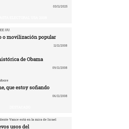
03/11/2025
ASTA ELECTORAL USA 2008
 EE.UU.
 o movilización popular
11/11/2008
 histórica de Obama
09/11/2008
 Moore
e, que estoy soñando
06/11/2008
DESTACADO
dente Vance está en la mira de Israel
evos usos del