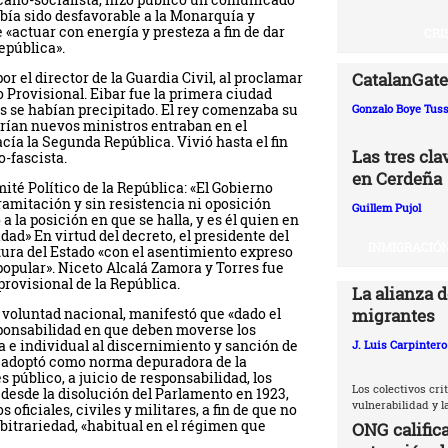
abía sido desfavorable a la Monarquía y
 «actuar con energía y presteza a fin de dar
CRI
epública».
CatalanGate:
or el director de la Guardia Civil, al proclamar
 Provisional. Eibar fue la primera ciudad
os se habían precipitado. El rey comenzaba su
Gonzalo Boye Tuss
serían nuevos ministros entraban en el
acía la Segunda República. Vivió hasta el fin
Las tres cl
o-fascista.
en Cerdeña
omité Político de la República: «El Gobierno
ramitación y sin resistencia ni oposición
Guillem Pujol
a la posición en que se halla, y es él quien en
dad» En virtud del decreto, el presidente del
INMIGRACIÓN
atura del Estado «con el asentimiento expreso
 popular». Niceto Alcalá Zamora y Torres fue
provisional de la República.
La alianza d
migrantes
la voluntad nacional, manifestó que «dado el
sponsabilidad en que deben moverse los
 e individual al discernimiento y sanción de
J. Luis Carpintero
o, adoptó como norma depuradora de la
s público, a juicio de responsabilidad, los
Los colectivos crit
desde la disolución del Parlamento en 1923,
vulnerabilidad y 
oficiales, civiles y militares, a fin de que no
bitrariedad, «habitual en el régimen que
ONG califica