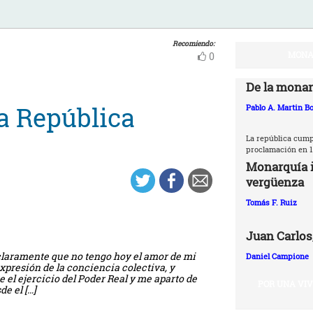
Recomiendo:
MONA
0
De la monar
a República
Pablo A. Martin Bo
La república cumpl
proclamación en 1
Monarquía i
vergüenza
Tomás F. Ruiz
Juan Carlos,
claramente que no tengo hoy el amor de mi
Daniel Campione
presión de la conciencia colectiva, y
el ejercicio del Poder Real y me aparto de
POR UNA VI
e el […]