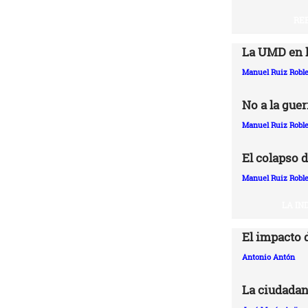
RE
La UMD en l
Manuel Ruiz Robl
No a la guer
Manuel Ruiz Robl
El colapso d
Manuel Ruiz Robl
LA IN
El impacto 
Antonio Antón
La ciudadan