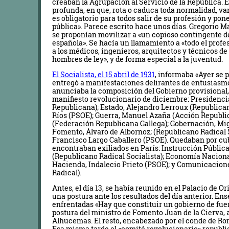
creaban la Agrupación al Servicio de la República. E
profunda, en que, rota o caduca toda normalidad, va
es obligatorio para todos salir de su profesión y pon
pública». Parece escrito hace unos días. Gregorio M
se proponían movilizar a «un copioso contingente de
española». Se hacía un llamamiento a «todo el profeso
a los médicos, ingenieros, arquitectos y técnicos de
hombres de ley», y de forma especial a la juventud.
El Socialista, el 15 abril de 1931
, informaba «Ayer se 
entregó a manifestaciones delirantes de entusiasmo
anunciaba la composición del Gobierno provisional, 
manifiesto revolucionario de diciembre: Presidenci
Republicana); Estado, Alejandro Lerroux (Republican
Ríos (PSOE); Guerra, Manuel Azaña (Acción Republi
(Federación Republicana Gallega); Gobernación, Mi
Fomento, Álvaro de Albornoz; (Republicano Radical So
Francisco Largo Caballero (PSOE). Quedaban por cub
encontraban exiliados en París: Instrucción Públic
(Republicano Radical Socialista); Economía Nacional
Hacienda, Indalecio Prieto (PSOE); y Comunicacion
Radical).
Antes, el día 13, se había reunido en el Palacio de O
una postura ante los resultados del día anterior. En
enfrentadas «Hay que constituir un gobierno de fuerz
postura del ministro de Fomento Juan de la Cierva, 
Alhucemas. El resto, encabezado por el conde de R
Esa misma tarde el «comité revolucionario» republi