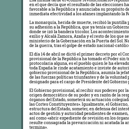
en el que decía que el resultado de las elecciones h
favorable a la República y anunciaba su propósito de
inmediata efectividad a los afanes implantando la R
La monarquía, herida de muerte, recibió la puntilla p
su adhesión a la República, que ya tenía un Gobierno
donde se izó la bandera tricolor. Los acontecimient
exilio y Alcalá Zamora, Azaña y el resto de los que 
ministerio de la Gobernación en la Puerta del Sol. N
de la guerra, tras el golpe de estado nacional-católic
El día 14 de abril se dictó el primer decreto por el C
provisional de la República ha tomado el Poder sin t
protocolaria alguna, es el pueblo quien le ha elevado 
toda España le rinde acatamiento e inviste de autori
gobierno provisional de la República, asumía la jef
de las fuerzas políticas triunfantes y de la voluntad
designado para el cargo de Presidente del Gobierno 
El Gobierno provisional, al recibir sus poderes por 
origen democrático de su poder y en razón de la re
órganos del Estado, someterá su actuación colegiada
las Cortes Constituyentes». Igualmente, el Gobiern
estructura del Estado, someter, en defensa del interé
actos de gestión y autoridad pendientes de examen, 
así como «abrir expediente de revisión en los órganos 
resulte consagrada la prevaricación ni acatada la ar
termina».