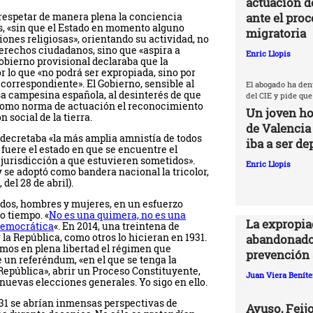
actuación d
ante el proc
 respetar de manera plena la conciencia
os, «sin que el Estado en momento alguno
migratoria
ones religiosas», orientando su actividad, no
 derechos ciudadanos, sino que «aspira a
Enric Llopis
obierno provisional declaraba que la
r lo que «no podrá ser expropiada, sino por
correspondiente». El Gobierno, sensible al
El abogado ha den
a campesina española, al desinterés de que
del CIE y pide que
ó como norma de actuación el reconocimiento
Un joven ho
 social de la tierra.
de Valencia
, decretaba «la más amplia amnistía de todos
iba a ser de
l fuere el estado en que se encuentre el
a jurisdicción a que estuvieren sometidos».
Enric Llopis
 y se adoptó como bandera nacional la tricolor,
del 28 de abril).
 todos, hombres y mujeres, en un esfuerzo
o tiempo. «
No es una quimera, no es una
La expropia
democrática
«. En 2014, una treintena de
 la República, como otros lo hicieran en 1931.
abandonado
mos en plena libertad el régimen que
prevención 
 un referéndum, «en el que se tenga la
República», abrir un Proceso Constituyente,
Juan Viera Beníte
uevas elecciones generales. Yo sigo en ello.
1931 se abrían inmensas perspectivas de
Ayuso, Feijo