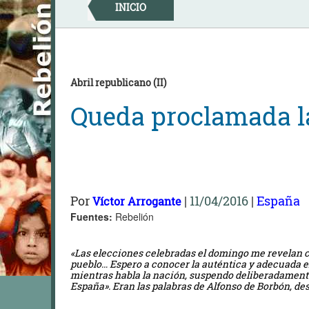
Skip
INICIO
to
content
Abril republicano (II)
Queda proclamada l
Por
|
11/04/2016
|
España
Víctor Arrogante
Fuentes:
Rebelión
«Las elecciones celebradas el domingo me revelan 
pueblo… Espero a conocer la auténtica y adecuada ex
mientras habla la nación, suspendo deliberadamente 
España». Eran las palabras de Alfonso de Borbón, desd