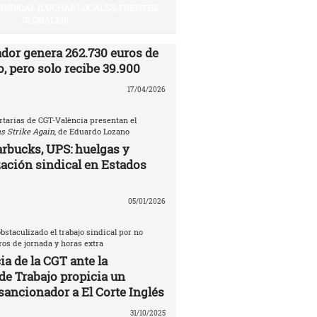
SINDICAL (LUCHAS LOCALES, FRENTES
GLOBALES)
ador genera 262.730 euros de
, pero solo recibe 39.900
17/04/2026
rtarias de CGT-València presentan el
s Strike Again
, de Eduardo Lozano
rbucks, UPS: huelgas y
ación sindical en Estados
05/01/2026
bstaculizado el trabajo sindical por no
tros de jornada y horas extra
a de la CGT ante la
de Trabajo propicia un
sancionador a El Corte Inglés
31/10/2025