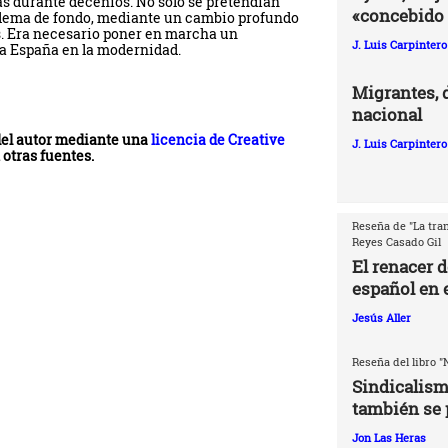
as durante decenios. No sólo se pretendían
«concebido 
roblema de fondo, mediante un cambio profundo
es. Era necesario poner en marcha un
J. Luis Carpintero
a España en la modernidad.
Migrantes, 
nacional
 del autor mediante una
licencia de Creative
J. Luis Carpintero
 otras fuentes.
Reseña de "La tran
Reyes Casado Gil
El renacer 
español en e
Jesús Aller
Reseña del libro "
Sindicalism
también se 
Jon Las Heras