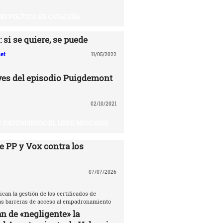
SIS POLÍTICA EN CATALUÑA
 si se quiere, se puede
et
11/05/2022
aves del episodio Puigdemont
02/10/2021
 (DEFENDIENDO EL LIBRE MERCADO)
e PP y Vox contra los
07/07/2026
ican la gestión de los certificados de
las barreras de acceso al empadronamiento
n de «negligente» la