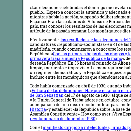
«Las elecciones celebradas el domingo me revelan 
pueblo… Espero a conocer la auténtica y adecuada ex
mientras habla la nación, suspendo deliberadamente 
España». Eran las palabras de Alfonso de Borbón, de
país, tras conocer los resultados de las elecciones mu
artículo de la pasada semana: Los monárquicos dieron
Efectivamente,
los resultados de las elecciones del 1
candidaturas «republicano-socialistas» en 41 de las 
madrileña, cuando comenzaron a conocerse los result
República. «
Con las primeras hojas de los chopos y la
primavera traía a nuestra República de la mano
«, d
deseada República. En 36 horas el reinado de Alfonso 
limpio, incruento e imprevisto. La monarquía se hab
un régimen democrático y la República empezó a pos
incluso entre los monárquicos que abandonaron al r
Todo había comenzado en abril de 1930, cuando Inda
«
Es hora de las definiciones. Hay que estar con el rey
de San Sebastián
del 17 de agosto de 1930, al que se
y la Unión General de Trabajadores en octubre, con
acompañada de una insurrección militar para meter
Historia
» y establecer «la República sobre la base 
Asamblea Constituyente». Hoy como ayer: ¡Viva Españ
revolucionario de diciembre 1930
).
Con el
manifiesto dirigido a intelectuales, firmado 