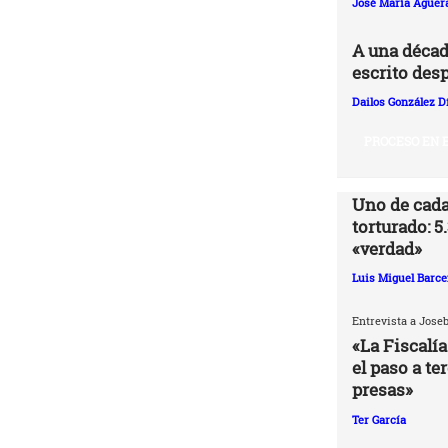
José María Agüer
A una décad
escrito desp
Dailos González D
PROCESO EN E
Uno de cada
torturado: 5
«verdad»
Luis Miguel Barce
Entrevista a Jose
«La Fiscalía
el paso a te
presas»
Ter García