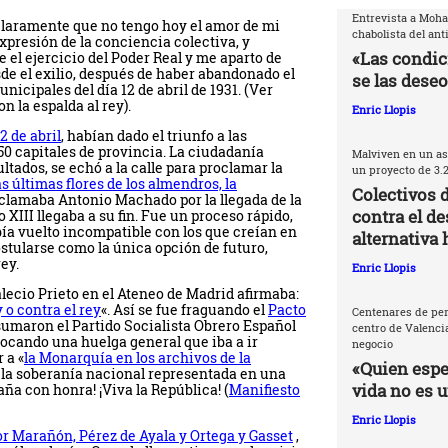
Entrevista a Moh
claramente que no tengo hoy el amor de mi
chabolista del ant
presión de la conciencia colectiva, y
«Las condic
el ejercicio del Poder Real y me aparto de
sde el exilio, después de haber abandonado el
se las deseo
nicipales del día 12 de abril de 1931. (Ver
 la espalda al rey).
Enric Llopis
2 de abril
, habían dado el triunfo a las
50 capitales de provincia. La ciudadanía
Malviven en un as
ados, se echó a la calle para proclamar la
un proyecto de 3.
s últimas flores de los almendros, la
Colectivos 
eclamaba Antonio Machado por la llegada de la
contra el de
XIII llegaba a su fin. Fue un proceso rápido,
ía vuelto incompatible con los que creían en
alternativa 
tularse como la única opción de futuro,
ey.
Enric Llopis
lecio Prieto en el Ateneo de Madrid afirmaba:
 o contra el rey
«. Así se fue fraguando el
Pacto
Centenares de per
 sumaron el Partido Socialista Obrero Español
centro de Valencia
vocando una huelga general que iba a ir
negocio
 a «
la Monarquía en los archivos de la
«Quien espec
de la soberanía nacional representada en una
vida no es 
a con honra! ¡Viva la República! (
Manifiesto
Enric Llopis
por Marañón, Pérez de Ayala y Ortega y Gasset
,