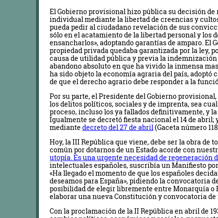
El Gobierno provisional hizo pública su decisión de
individual mediante la libertad de creencias y cult
pueda pedir al ciudadano revelación de sus convicci
sólo en el acatamiento de la libertad personal y los
ensancharlos», adoptando garantías de amparo. El G
propiedad privada quedaba garantizada por la ley, po
causa de utilidad pública y previa la indemnización 
abandono absoluto en que ha vivido la inmensa mas
ha sido objeto la economía agraria del país, adopt
de que el derecho agrario debe responder a la función
Por su parte, el Presidente del Gobierno provisional
los delitos políticos, sociales y de imprenta, sea cua
proceso, incluso los ya fallados definitivamente, y l
Igualmente se decretó fiesta nacional el 14 de abril;
mediante
decreto del 27 de abril
(Gaceta número 118, 
Hoy, la III República que viene, debe ser la obra de
común por dotarnos de un Estado acorde con nuestr
utopía. Es una urgente necesidad de regeneración 
intelectuales españoles, suscribía un Manifiesto por
«Ha llegado el momento de que los españoles decida
deseamos para España», pidiendo la convocatoria de
posibilidad de elegir libremente entre Monarquía o 
elaborar una nueva Constitución y convocatoria de n
Con la proclamación de la II República en abril de 