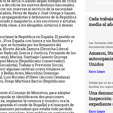
n él se decía «Cuando llegan tiempos de crisis
LABORAL Y 
n a decidirse los nuevos destinos nacionales,
erse sin reservas al servicio de la necesidad
arañón, Pérez de Ayala y José Ortega y Gasset,
 propagandistas y defensores de la Re­pública
Cada trabaj
rado y magisterio, a los escritores y artistas,
media al año
 toda clase, a los abogados, notarios y demás
proclamó la República en España. El pueblo se
. ¡Viva España con honra y sin Borbones!» y
Las Jornadas Libe
que se formaba por los firmantes del
documental
Union
a, Niceto Alcalá Zamora (Derecha Liberal
Amazon, Sta
o Radical); Gracia y Justicia, Fernando de los
cana); Marina, Santiago Casares Quiroga
autoorganiz
guel Maura (Republicano Conservador);
Unidos
cialista); Trabajo y Previsión Social,
rir algunas carteras cuyos titulares se
Enric Llopis
a y Bellas Artes, Marcelino Domingo
, Luis Nicolau d’Olwer (Acción Catalana);
es, Diego Martínez Barrio (Republicano
Señala que se ha o
facilitar los regis
Una denunci
riente el Consejo de Ministros, para adoptar
seguida se identificaron dos posiciones
Inspección 
a, implantar la censura y resistir», era la
expediente 
apoyada el conde de Bugallal y el marqués de
omanones pensaban que estaba todo perdido.
Enric Llopis
cano-socialista, hizo público un comunicado