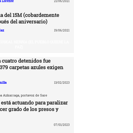
a Lorente
21/06/2021
a del 15M (cobardemente
ués del aniversario)
íaz
19/06/2021
USKAL HERRIA (EL PUEBLO QUIERE LA
PAZ)
 cuatro detenidos fue
.379 carpetas azules exigen
nilla
13/02/2023
ba Azkarraga, portavoz de Sare
 está actuando para paralizar
rcer grado de los presos y
07/01/2023