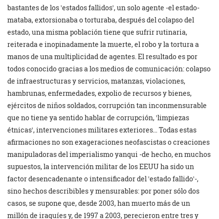
bastantes de los ꞌestados fallidosꞌ, un solo agente -el estado-
mataba, extorsionaba o torturaba, después del colapso del
estado, una misma población tiene que sufrir rutinaria,
reiterada e inopinadamente la muerte, el robo y la tortura a
manos de una multiplicidad de agentes. El resultado es por
todos conocido gracias a los medios de comunicación: colapso
de infraestructuras y servicios, matanzas, violaciones,
hambrunas, enfermedades, expolio de recursos y bienes,
ejércitos de niños soldados, corrupción tan inconmensurable
que no tiene ya sentido hablar de corrupción, ꞌlimpiezas
étnicasꞌ, intervenciones militares exteriores… Todas estas
afirmaciones no son exageraciones neofascistas o creaciones
manipuladoras del imperialismo yanqui -de hecho, en muchos
supuestos, la intervención militar de los EEUU ha sido un
factor desencadenante o intensificador del ꞌestado fallidoꞌ-,
sino hechos describibles y mensurables: por poner sólo dos
casos, se supone que, desde 2003, han muerto más de un
millón de iraquíes y, de 1997 a 2003, perecieron entre tres y