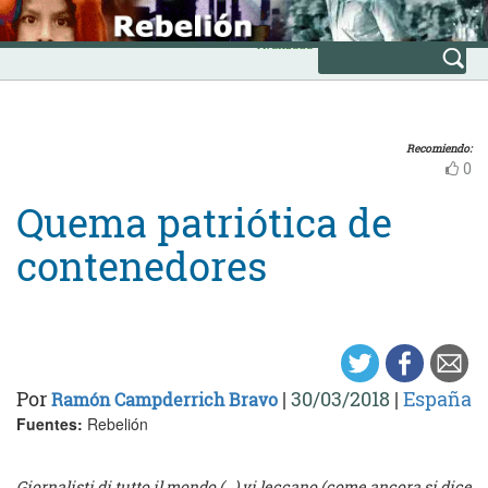
Skip
INICIO
to
Avanzada
content
Recomiendo:
0
Quema patriótica de
contenedores
Por
|
30/03/2018
|
España
Ramón Campderrich Bravo
Fuentes:
Rebelión
Giornalisti di tutto il mondo (…) vi leccano (come ancora si dice