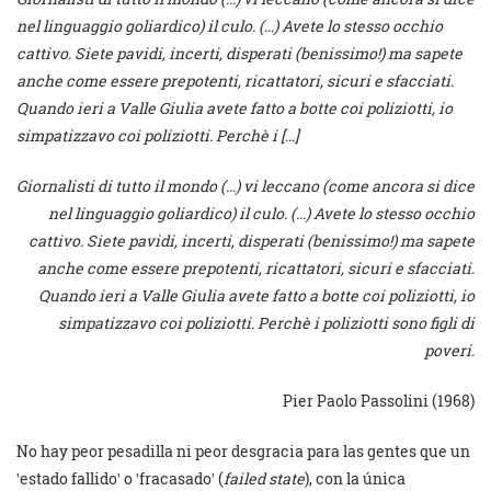
nel linguaggio goliardico) il culo. (…) Avete lo stesso occhio
cattivo. Siete pavidi, incerti, disperati (benissimo!) ma sapete
anche come essere prepotenti, ricattatori, sicuri e sfacciati.
Quando ieri a Valle Giulia avete fatto a botte coi poliziotti, io
simpatizzavo coi poliziotti. Perchè i […]
Giornalisti di tutto il mondo (…) vi leccano (come ancora si dice
nel linguaggio goliardico) il culo. (…) Avete lo stesso occhio
cattivo. Siete pavidi, incerti, disperati (benissimo!) ma sapete
anche come essere prepotenti, ricattatori, sicuri e sfacciati.
Quando ieri a Valle Giulia avete fatto a botte coi poliziotti, io
simpatizzavo coi poliziotti. Perchè i poliziotti sono figli di
poveri.
Pier Paolo Passolini (1968)
No hay peor pesadilla ni peor desgracia para las gentes que un
ꞌestado fallidoꞌ o ꞌfracasadoꞌ (
failed state
), con la única