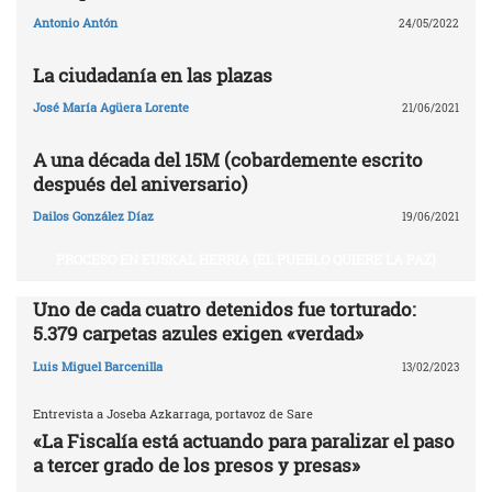
Antonio Antón
24/05/2022
La ciudadanía en las plazas
José María Agüera Lorente
21/06/2021
A una década del 15M (cobardemente escrito
después del aniversario)
Dailos González Díaz
19/06/2021
PROCESO EN EUSKAL HERRIA (EL PUEBLO QUIERE LA PAZ)
Uno de cada cuatro detenidos fue torturado:
5.379 carpetas azules exigen «verdad»
Luis Miguel Barcenilla
13/02/2023
Entrevista a Joseba Azkarraga, portavoz de Sare
«La Fiscalía está actuando para paralizar el paso
a tercer grado de los presos y presas»