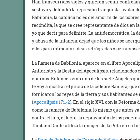
Han transcurridos siglos y quieren seguir controlan
sostuvo y defendió la represión franquista, avalando
Babilonia, la católica no es del amor ni de los pobres. 
recóndita, la que se cree representante de dios en l
yo que decir para definirte. La antidemocrática, la de
y abusa de la infancia: dejad que los niños se acerq
ellos para introducir ideas retrógradas y perniciosas
La Ramera de Babilonia, aparece en el libro Apocali
Anticristo y la Bestia del Apocalipsis, relacionados c
cuernos. Entonces vino uno de los siete Ángeles que
te voy a mostrar el juicio de la célebre Ramera, que 
fornicaron los reyes de la tierra y sus habitantes s
(
Apocalipsis 17:1-2
). En el siglo XVI, con la Reforma 
como la ramera de Babilonia; lo mismo que antes ya
contra el lujo, el lucro, la depravación de los poderos
También Dante utilizó la imagen de la Puta en su Infi
La
Puta de Babilonia, de Fernando Vallejo
, demoledo