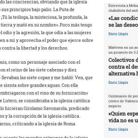
do las conciencias, obviando que la iglesia
Entrevista a Moh
 sus principios bajo palio. La Puta de
chabolista del ant
¡Tú la teóloga, la misteriosa, la profunda, la
«Las condic
se las deseo
a tierra y mató en su nombre». Poco más tengo
l odio y la agresión; la que odia a las mujeres
Enric Llopis
uen a mi y aprovecha el poder que ejerce sobre
Malviven en un as
 contra la libertad y los derechos.
un proyecto de 3.
Colectivos 
psis, como un personaje asociado con el
contra el de
on el reino de las siete cabezas y diez
alternativa 
 llevaban las siete copas y me habló: Ven, que
Enric Llopis
se sienta sobre grandes aguas. Con ella
e embriagaron con el vino de su fornicación»
Centenares de per
de Lutero, se consideraba a la iglesia católica
centro de Valencia
negocio
 lo hicieran Girolamo Savonarola, predicado
«Quien espec
os y la corrupción de la iglesia católica.
vida no es 
erno, criticando a la iglesia de Roma.
Enric Llopis
r, cuenta los grandes crímenes de la iglesia