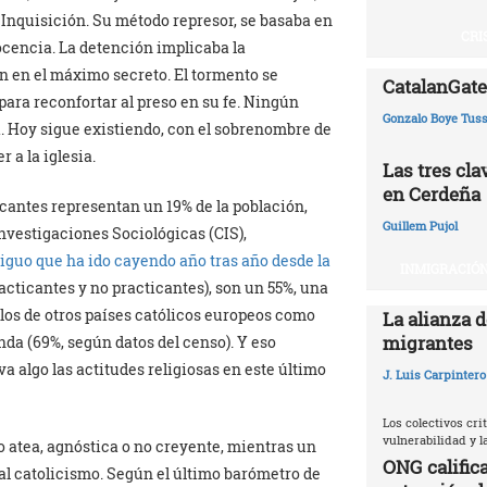
 Inquisición. Su método represor, se basaba en
CRI
ocencia. La detención implicaba la
ón en el máximo secreto. El tormento se
CatalanGate:
para reconfortar al preso en su fe. Ningún
Gonzalo Boye Tuss
. Hoy sigue existiendo, con el sobrenombre de
r a la iglesia.
Las tres cl
en Cerdeña
ticantes representan un 19% de la población,
Guillem Pujol
Investigaciones Sociológicas (CIS),
iguo que ha ido cayendo año tras año desde la
INMIGRACIÓN
acticantes y no practicantes), son un 55%, una
los de otros países católicos europeos como
La alianza d
migrantes
anda (69%, según datos del censo). Y eso
a algo las actitudes religiosas en este último
J. Luis Carpintero
Los colectivos crit
vulnerabilidad y 
o atea, agnóstica o no creyente, mientras un
ONG califica
 al catolicismo. Según el último barómetro de