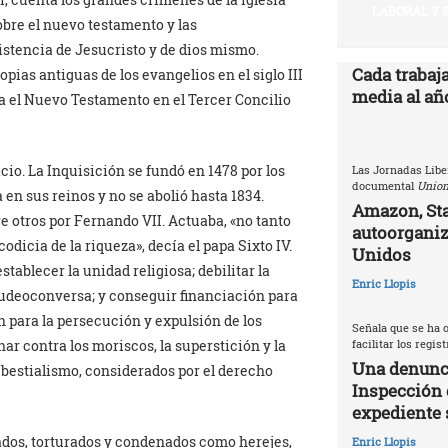
LABORAL Y 
sobre el nuevo testamento y las
istencia de Jesucristo y de dios mismo.
Cada trabaj
ias antiguas de los evangelios en el siglo III
media al año
ara el Nuevo Testamento en el Tercer Concilio
io. La Inquisición se fundó en 1478 por los
Las Jornadas Libe
documental
Union
 en sus reinos y no se abolió hasta 1834.
Amazon, Sta
e otros por Fernando VII. Actuaba, «no tanto
autoorganiz
 codicia de la riqueza», decía el papa Sixto IV.
Unidos
stablecer la unidad religiosa; debilitar la
Enric Llopis
judeoconversa; y conseguir financiación para
n para la persecución y expulsión de los
Señala que se ha o
facilitar los regis
har contra los moriscos, la superstición y la
Una denunci
 bestialismo, considerados por el derecho
Inspección 
expediente 
ados, torturados y condenados como herejes,
Enric Llopis