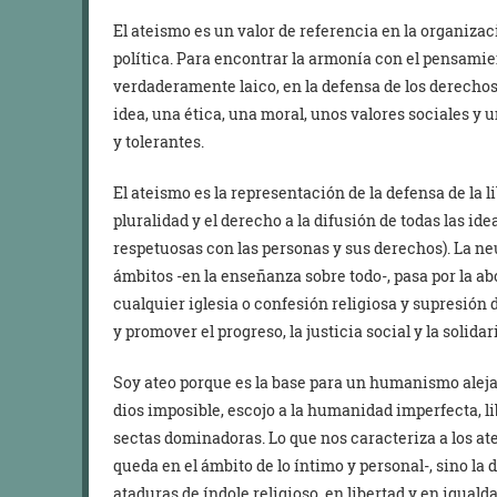
El ateismo es un valor de referencia en la organizaci
política. Para encontrar la armonía con el pensamie
verdaderamente laico, en la defensa de los derechos
idea, una ética, una moral, unos valores sociales y
y tolerantes.
El ateismo es la representación de la defensa de la 
pluralidad y el derecho a la difusión de todas las i
respetuosas con las personas y sus derechos). La neu
ámbitos -en la enseñanza sobre todo-, pasa por la ab
cualquier iglesia o confesión religiosa y supresión 
y promover el progreso, la justicia social y la solida
Soy ateo porque es la base para un humanismo aleja
dios imposible, escojo a la humanidad imperfecta, li
sectas dominadoras. Lo que nos caracteriza a los ateo
queda en el ámbito de lo íntimo y personal-, sino la 
ataduras de índole religioso, en libertad y en igual