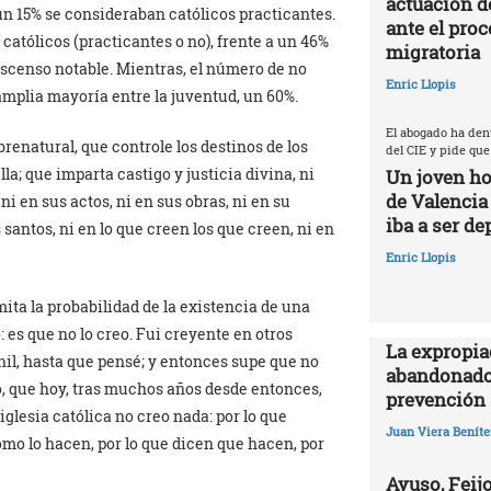
actuación d
un 15% se consideraban católicos practicantes.
ante el proc
católicos (practicantes o no), frente a un 46%
migratoria
scenso notable. Mientras, el número de no
Enric Llopis
amplia mayoría entre la juventud, un 60%.
El abogado ha den
renatural, que controle los destinos de los
del CIE y pide que
lla; que imparta castigo y justicia divina, ni
Un joven ho
de Valencia
 ni en sus actos, ni en sus obras, ni en su
iba a ser de
s santos, ni en lo que creen los que creen, ni en
Enric Llopis
mita la probabilidad de la existencia de una
: es que no lo creo. Fui creyente en otros
La expropia
il, hasta que pensé; y entonces supe que no
abandonado
o, que hoy, tras muchos años desde entonces,
prevención 
glesia católica no creo nada: por lo que
Juan Viera Beníte
cómo lo hacen, por lo que dicen que hacen, por
Ayuso, Feijo