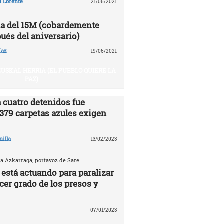
a Lorente
21/06/2021
a del 15M (cobardemente
ués del aniversario)
íaz
19/06/2021
USKAL HERRIA (EL PUEBLO QUIERE LA
PAZ)
 cuatro detenidos fue
.379 carpetas azules exigen
nilla
13/02/2023
ba Azkarraga, portavoz de Sare
 está actuando para paralizar
rcer grado de los presos y
07/01/2023