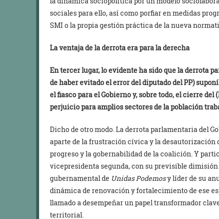
la dinámica sociopolítica por un modelo sociolabor
sociales para ello, así como porfiar en medidas pro
SMI o la propia gestión práctica de la nueva normati
La ventaja de la derrota era para la derecha
En tercer lugar, lo evidente ha sido que la derrota 
de haber evitado el error del diputado del PP) suponí
el fiasco para el Gobierno y, sobre todo, el cierre de
perjuicio para amplios sectores de la población tra
Dicho de otro modo. La derrota parlamentaria del Go
aparte de la frustración cívica y la desautorización
progreso y la gobernabilidad de la coalición. Y part
vicepresidenta segunda, con su previsible dimisión
gubernamental de
Unidas Podemos
y líder de su an
dinámica de renovación y fortalecimiento de ese espa
llamado a desempeñar un papel transformador clave
territorial.