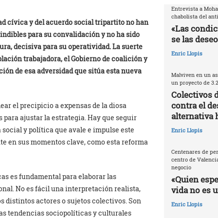
Entrevista a Moh
chabolista del ant
d cívica y del acuerdo social tripartito no han
«Las condic
indibles para su convalidación y no ha sido
se las deseo
a, decisiva para su operatividad. La suerte
Enric Llopis
blación trabajadora, el Gobierno de coalición y
ción de esa adversidad que sitúa esta nueva
Malviven en un as
un proyecto de 3.
Colectivos 
contra el de
ear el precipicio a expensas de la diosa
alternativa 
para ajustar la estrategia. Hay que seguir
ocial y política que avale e impulse este
Enric Llopis
te en sus momentos clave, como esta reforma
Centenares de per
centro de Valencia
negocio
ticas es fundamental para elaborar las
«Quien espec
nal. No es fácil una interpretación realista,
vida no es 
s distintos actores o sujetos colectivos. Son
Enric Llopis
s tendencias sociopolíticas y culturales