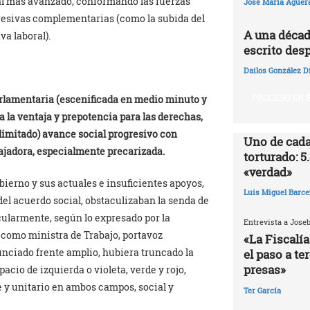
al más avanzado, conformando las fuerzas
José María Agüer
gresivas complementarias (como la subida del
A una décad
va laboral).
escrito desp
Dailos González D
PROCESO EN E
parlamentaria (escenificada en medio minuto y
a la ventaja y prepotencia para las derechas,
l (limitado) avance social progresivo con
Uno de cada
bajadora, especialmente precarizada.
torturado: 5
«verdad»
bierno y sus actuales e insuficientes apoyos,
Luis Miguel Barce
 del acuerdo social, obstaculizaban la senda de
icularmente, según lo expresado por la
Entrevista a Jose
 como ministra de Trabajo, portavoz
«La Fiscalía
unciado frente amplio, hubiera truncado la
el paso a te
presas»
cio de izquierda o violeta, verde y rojo,
 y unitario en ambos campos, social y
Ter García