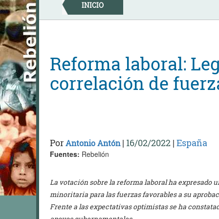
Skip
INICIO
to
content
Reforma laboral: Le
correlación de fuerz
Por
|
16/02/2022
|
España
Antonio Antón
Fuentes:
Rebelión
La votación sobre la reforma laboral ha expresado u
minoritaria para las fuerzas favorables a su aprobaci
Frente a las expectativas optimistas se ha constatado
apoyos gubernamentales.