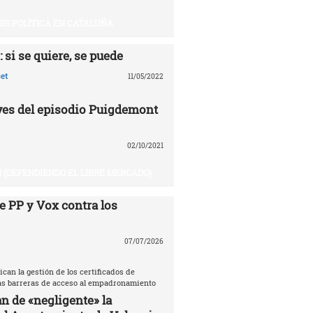
SIS POLÍTICA EN CATALUÑA
 si se quiere, se puede
et
11/05/2022
aves del episodio Puigdemont
02/10/2021
 (DEFENDIENDO EL LIBRE MERCADO)
e PP y Vox contra los
07/07/2026
ican la gestión de los certificados de
las barreras de acceso al empadronamiento
n de «negligente» la