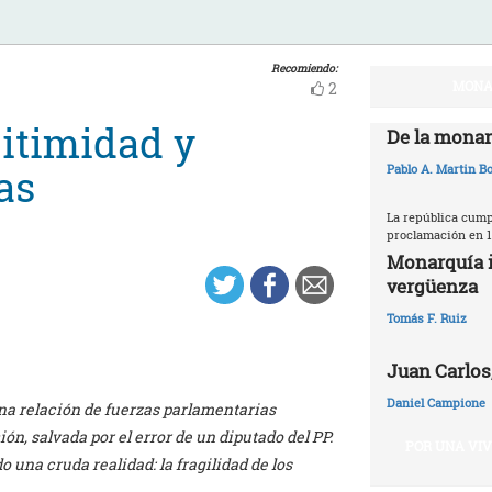
Recomiendo:
MONA
2
gitimidad y
De la monar
as
Pablo A. Martin Bo
La república cumpl
proclamación en 1
Monarquía i
vergüenza
Tomás F. Ruiz
Juan Carlos,
Daniel Campione
na relación de fuerzas parlamentarias
ón, salvada por el error de un diputado del PP.
POR UNA VI
 una cruda realidad: la fragilidad de los