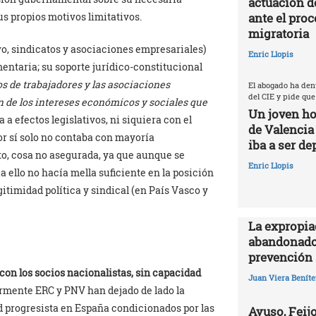
actuación d
ante el proc
us propios motivos limitativos.
migratoria
ivo, sindicatos y asociaciones empresariales)
Enric Llopis
entaria; su soporte jurídico-constitucional
os de trabajadores y las asociaciones
El abogado ha den
del CIE y pide que
 de los intereses económicos y sociales que
Un joven ho
 a efectos legislativos, ni siquiera con el
de Valencia
or sí solo no contaba con mayoría
iba a ser de
o, cosa no asegurada, ya que aunque se
Enric Llopis
llo no hacía mella suficiente en la posición
gitimidad política y sindical (en País Vasco y
La expropia
abandonado
prevención 
con los socios nacionalistas, sin capacidad
Juan Viera Beníte
armente ERC y PNV han dejado de lado la
d progresista en España condicionados por las
Ayuso, Feijo