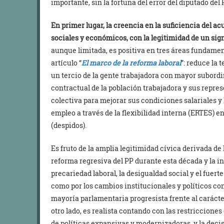
importante, sin la fortuna del error del diputado del
En primer lugar, la creencia en la suficiencia del ac
sociales y económicos, con la legitimidad de un sign
aunque limitada, es positiva en tres áreas fundamen
artículo “
El marco de la reforma laboral
”: reduce la 
un tercio de la gente trabajadora con mayor subordi
contractual de la población trabajadora y sus repres
colectiva para mejorar sus condiciones salariales y l
empleo a través de la flexibilidad interna (ERTES) en
(despidos).
Es fruto de la amplia legitimidad cívica derivada de l
reforma regresiva del PP durante esta década y la in
precariedad laboral, la desigualdad social y el fuerte
como por los cambios institucionales y políticos co
mayoría parlamentaria progresista frente al caráct
otro lado, es realista contando con las restriccione
de políticas expansivas y modernizadoras, y la dec