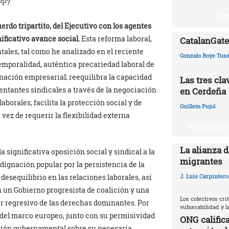
 PP?
CRI
uerdo tripartito, del Ejecutivo con los agentes
ificativo avance social.
Esta reforma laboral,
CatalanGate:
tales, tal como he analizado en el reciente
Gonzalo Boye Tuss
temporalidad, auténtica precariedad laboral de
nación empresarial; reequilibra la capacidad
Las tres cl
entantes sindicales a través de la negociación
en Cerdeña
aborales; facilita la protección social y de
Guillem Pujol
 vez de requerir la flexibilidad externa
INMIGRACIÓN
La alianza d
a significativa oposición social y sindical a la
migrantes
dignación popular por la persistencia de la
 desequilibrio en las relaciones laborales, así
J. Luis Carpintero
n un Gobierno progresista de coalición y una
Los colectivos crit
er regresivo de las derechas dominantes. Por
vulnerabilidad y 
s del marco europeo, junto con su permisividad
ONG califica
isión gubernamental sobre su necesaria