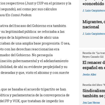
«concebido 
rios respectivos (Junt y CUP en el primero y la
l segundo), así como por sus cálculos
J. Luis Carpintero
mos/En Comú Podem
.
Migrantes, 
ativa del fracaso del Gobierno era también
nacional
u legitimidad pública: se reforzaba a las
J. Luis Carpintero
ejos de la hipótesis irreal de abrir una
iaban de una amplia base progresista. O sea,
oto con las derechas reaccionarias era
Reseña de "La tran
mador del Gobierno. No perseguía
Reyes Casado Gil
bilización gubernamental y el adelantamiento
El renacer 
ibilidad; de ahí su evidente perplejidad y su
español en e
eseadas y que, visto el abismo y con suerte
Jesús Aller
Reseña del libro "
 que se basaba el acuerdo tripartito se han
Sindicalism
lítica y parlamentaria de la convergencia de
también se 
 del PP y VOX, que trataban de impedir los
Jon Las Heras