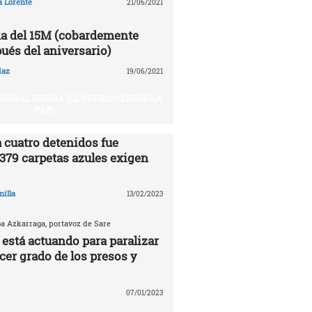
a Lorente
21/06/2021
a del 15M (cobardemente
ués del aniversario)
íaz
19/06/2021
USKAL HERRIA (EL PUEBLO QUIERE LA
PAZ)
 cuatro detenidos fue
.379 carpetas azules exigen
nilla
13/02/2023
ba Azkarraga, portavoz de Sare
 está actuando para paralizar
rcer grado de los presos y
07/01/2023