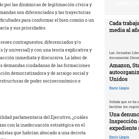
LABORAL Y 
o por las dinámicas de legitimación cívica y
emandas son diferenciados y las trayectorias
dificultades para conformar el bien común o un
Cada trabaj
acía y sus prioridades.
media al año
tereses contrapuestos, diferenciados y/o
 (y universal) y con una teoría explicativa y
Las Jornadas Libe
u acción inmediata y discursiva. La labor de
documental
Union
Amazon, Sta
 las demandas ciudadanas de las formaciones
autoorganiz
ación democratizadora y de arraigo social y
Unidos
s estructuras de poder socioeconómico e
Enric Llopis
Señala que se ha o
facilitar los regis
Una denunci
ilidad parlamentaria del Ejecutivo, ¿cuáles
Inspección 
rzas con la inadecuación estratégica en el
expediente 
alistas que habrían abocado a una derrota
Enric Llopis