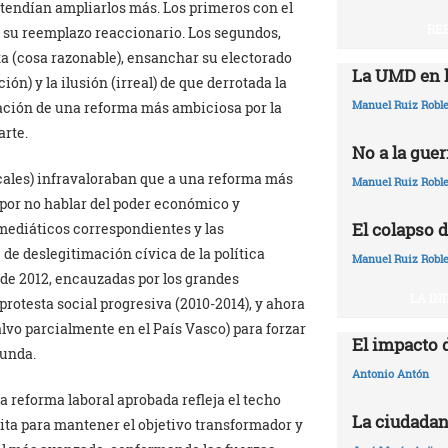
etendían ampliarlos más. Los primeros con el
RE
ar su reemplazo reaccionario. Los segundos,
 (cosa razonable), ensanchar su electorado
La UMD en l
ón) y la ilusión (irreal) de que derrotada la
Manuel Ruiz Robl
ación de una reforma más ambiciosa por la
arte.
No a la guer
icales) infravaloraban que a una reforma más
Manuel Ruiz Robl
 por no hablar del poder económico y
El colapso d
 mediáticos correspondientes y las
de deslegitimación cívica de la política
Manuel Ruiz Robl
 de 2012, encauzadas por los grandes
LA IN
protesta social progresiva (2010-2014), y ahora
lvo parcialmente en el País Vasco) para forzar
El impacto 
funda.
Antonio Antón
la reforma laboral aprobada refleja el techo
La ciudadan
quita para mantener el objetivo transformador y