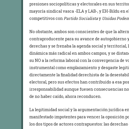
presiones sociopolíticas y electorales en sus territo
mayoría sindical vasca -ELA y LAB-, y EH-Bildu en e
competitivos con
Partido Socialista
y
Unidas Pode
No obstante, ambos son conscientes de que la altern
contraproducente para su avance de autogobierno y s
derechas y se frenaba la agenda social y territorial, l
dinámica más radical en ambos campos, y se distanc
su NO a la reforma laboral con la convergencia de v
instrumental como emplazamiento y desgaste legiti
directamente la finalidad derechista de la desesta
electoral, pero sus efectos han contribuido a esa pos
irresponsabilidad aunque fuesen consecuencias no d
de no haber caído, ahora reconducen.
La legitimidad social y la argumentación jurídica en
manifestado impotentes para vencer la oposición po
los dos tipos de actores contrapuestos: las derechas