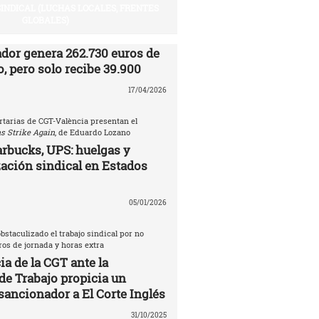
SINDICAL (LUCHAS LOCALES, FRENTES
GLOBALES)
ador genera 262.730 euros de
, pero solo recibe 39.900
17/04/2026
rtarias de CGT-València presentan el
s Strike Again
, de Eduardo Lozano
rbucks, UPS: huelgas y
ación sindical en Estados
05/01/2026
bstaculizado el trabajo sindical por no
tros de jornada y horas extra
a de la CGT ante la
de Trabajo propicia un
sancionador a El Corte Inglés
31/10/2025