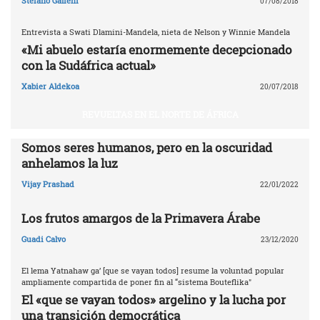
Stefano Galieni
07/08/2018
Entrevista a Swati Dlamini-Mandela, nieta de Nelson y Winnie Mandela
«Mi abuelo estaría enormemente decepcionado
con la Sudáfrica actual»
Xabier Aldekoa
20/07/2018
REVUELTAS EN EL NORTE DE ÁFRICA
Somos seres humanos, pero en la oscuridad
anhelamos la luz
Vijay Prashad
22/01/2022
Los frutos amargos de la Primavera Árabe
Guadi Calvo
23/12/2020
El lema Yatnahaw ga’ [que se vayan todos] resume la voluntad popular
ampliamente compartida de poner fin al “sistema Bouteflika"
El «que se vayan todos» argelino y la lucha por
una transición democrática