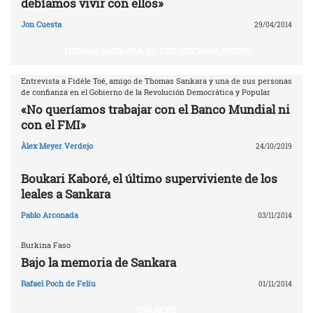
debíamos vivir con ellos»
Jon Cuesta
29/04/2014
THOMAS SANKARA, EL CHE GUEVARA NEGRO
Entrevista a Fidèle Toé, amigo de Thomas Sankara y una de sus personas
de confianza en el Gobierno de la Revolución Democrática y Popular
«No queríamos trabajar con el Banco Mundial ni
con el FMI»
Àlex Meyer Verdejo
24/10/2019
Boukari Kaboré, el último superviviente de los
leales a Sankara
Pablo Arconada
03/11/2014
Burkina Faso
Bajo la memoria de Sankara
Rafael Poch de Feliu
01/11/2014
ENLACES