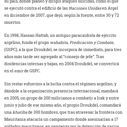
su país, donde planeó y dirigió ataques suicidas, como el que
se ejecutó contra el edificio de las
Naciones Unidas
en Argel
en diciembre de 2007, que dejó, según la fuente, entre 30 y 72
muertos.
En 1998, Hassan Hattab, un antiguo paracaidista de ejército
argelino, funda el grupo
wahabita, Predicación y Combate
,
(GSPC), a la que Droukdel, se incorpora de inmediato, para tres
años más tarde ser agregado al “consejo de jefe”. Tras
disidencias internas y bajas, en 2004 Droukdel, se convertirá
en el
emir
de GSPC.
Sin restar esfuerzos a la lucha contra el régimen argelino, y
dándole a la organización presencia internacional, mandará
en 2005, un grupo de 200 milicianos a combatir a Irak y entre
junio y julio de ese mismo año, el propio Droukdel, comandará
una
khatiba
de 300 hombres, que tras atravesar la frontera con
Mauritania atacaría un campamento donde asesinarían a 17
soldados mauritanos, en venganza por la detención de varios