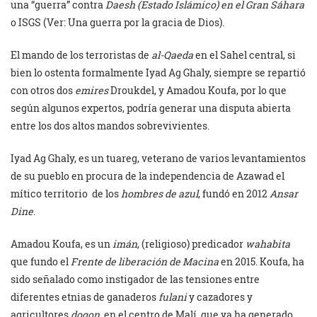
una “guerra” contra
Daesh (Estado Islámico) en el Gran Sáhara
o ISGS (Ver: Una guerra por la gracia de Dios).
El mando de los terroristas de
al-Qaeda
en el Sahel central, si
bien lo ostenta formalmente Iyad Ag Ghaly, siempre se repartió
con otros dos
emires
Droukdel, y Amadou Koufa, por lo que
según algunos expertos, podría generar una disputa abierta
entre los dos altos mandos sobrevivientes.
Iyad Ag Ghaly, es un tuareg, veterano de varios levantamientos
de su pueblo en procura de la independencia de Azawad el
mítico territorio de los
hombres de azul
, fundó en 2012
Ansar
Dine
.
Amadou Koufa, es un
imán
, (religioso) predicador
wahabita
que fundo el
Frente de liberación de Macina
en 2015. Koufa, ha
sido señalado como instigador de las tensiones entre
diferentes etnias de ganaderos
fulani
y cazadores y
agricultores
dogon
, en el centro de Malí, que ya ha generado