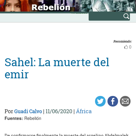
Skip
INICIO
to
Avanzada
content
Recomiendo:
0
Sahel: La muerte del
emir
Por
|
11/06/2020
|
África
Guadi Calvo
Fuentes:
Rebelión
De confirmarse finalmente la muerte del argelino Abdelmalek