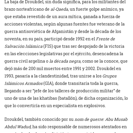
La baja de Droukdel, sin duda significa, para los militantes del
brazo norteafricano de
al-Qaeda
, un fuerte golpe anímico, ya
que estaba revestido de un aura mítica, ganada a fuerza de
acciones violentas, según algunas fuentes fue veterano de la
guerra antisoviética de Afganistán y desde la década de los
noventa, en su país, participó desde 1992 en el
Frente de
Salvación Islámica
(FIS) que tras ser despojado de la victoria
en las elecciones legislativas por el ejército, desencadena la
guerra civil argelina o
la década negra,
como se la conoce, que
dejó más de 200 mil muertos entre 1991 y 2002. Droukdel en
1993, pasaría a la clandestinidad, tras unirse a los
Grupos
Islámicos Armados
(GIA), donde transitaría toda la guerra,
llegando a ser “jefe de los talleres de producción militar” de
uno de una de las khatibas (batallón), de dicha organización, lo
que lo convertiría en un especialista en explosivos.
Droukdel, también conocido por su
nom de guerre
:
Abu Musab
Abdul Wadud
, ha sido responsable de numerosos atentados en