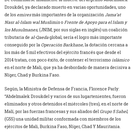
Droukdel, ya declarado muerto en varias oportunidades, uno
de los
emires
más importantes de la organización
Jama’at
Nasr al-Islam wal Muslimin
o
Frente de Apoyo para el Islam y
los Musulmanes
, (JNIM, por sus siglas en inglés) un coalición
tributaria de
al-Qaeda
global, sería el logro más importante
conseguido por la
Operación Barkhane
, la dotación cercana a
los más de 5 mil efectivos del ejército francés que desde el
2014 tratan, con poco éxito, de contener el terrorismo
islámico
en el norte de Mali, que ya ha desbordado de manera decisiva a
Níger, Chad y Burkina Faso.
Según, la Ministra de Defensa de Francia, Florence Parly:
“Abdelmalek Droukdel y varios de sus lugartenientes, fueron
eliminados y otros detenidos el miércoles (tres), en el norte de
Malí, por las fuerzas francesas y sus aliados del
Grupo 5 Sahel
,
(G5S) una unidad militar conformada con miembros de los
ejércitos de Mali, Burkina Faso, Níger, Chad Y Mauritania.