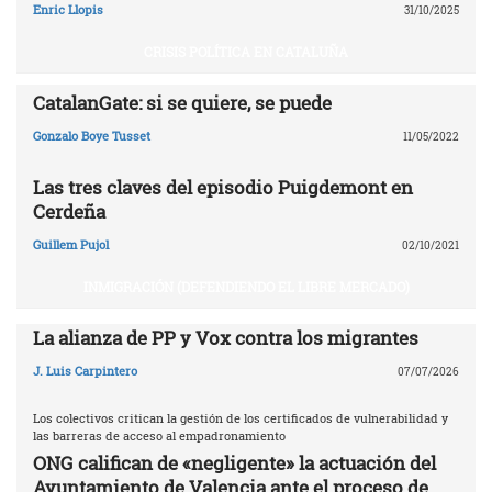
Enric Llopis
31/10/2025
CRISIS POLÍTICA EN CATALUÑA
CatalanGate: si se quiere, se puede
Gonzalo Boye Tusset
11/05/2022
Las tres claves del episodio Puigdemont en
Cerdeña
Guillem Pujol
02/10/2021
INMIGRACIÓN (DEFENDIENDO EL LIBRE MERCADO)
La alianza de PP y Vox contra los migrantes
J. Luis Carpintero
07/07/2026
Los colectivos critican la gestión de los certificados de vulnerabilidad y
las barreras de acceso al empadronamiento
ONG califican de «negligente» la actuación del
Ayuntamiento de Valencia ante el proceso de