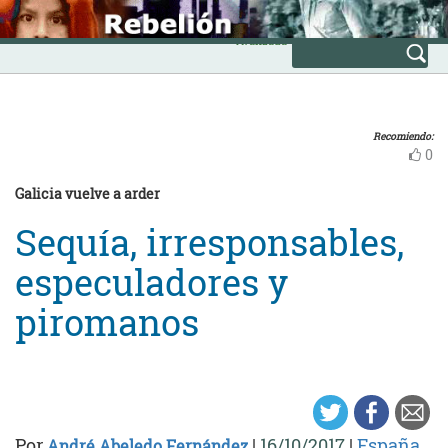
Skip
INICIO
to
Avanzada
content
Recomiendo:
0
Galicia vuelve a arder
Sequía, irresponsables,
especuladores y
piromanos
Por
|
16/10/2017
|
España
André Abeledo Fernández