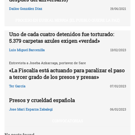
Dailos González Díaz
19/06/2021
PROCESO EN EUSKAL HERRIA (EL PUEBLO QUIERE LA PAZ)
Uno de cada cuatro detenidos fue torturado:
5.379 carpetas azules exigen «verdad»
Luis Miguel Barcenilla
13/02/2023
Entrevista a Joseba Azkarraga, portavoz de Sare
«La Fiscalía está actuando para paralizar el paso
a tercer grado de los presos y presas»
Ter García
07/01/2023
Presos y crueldad española
Jose Mari Esparza Zabalegi
06/01/2023
CONVOCATORIAS
No posts found.