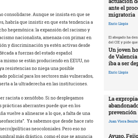
actuación d
ante el proc
migratoria
no consolidarse. Aunque se insista en que se
s, habría que insistir en que esta tendencia a
Enric Llopis
echo hegemónica: la expansión del racismo y
emacismo nacionalista, amenaza con primar en
El abogado ha den
del CIE y pide que
sión y discriminación ya estén activas desde
Un joven ho
década a fuerzas del estado español
de Valencia
ora mismo se están produciendo en EEUU, no
iba a ser de
aya resistencias no niega una posible
Enric Llopis
ado policial para los sectores más vulnerados,
uerta a la ultraderecha en las instituciones.
ser racista o xenófobo. Si no desplegamos
La expropia
abandonado
s prácticas aberrantes puede que en los
prevención 
vuelve a alinearse a lo que, a falta de una
 neofascista”. Ya sabemos que desde hace rato
Juan Viera Beníte
necro)políticas neocoloniales. Pero eso no
Ayuso, Feijo
n umbral más drástico, como el que se anuncia