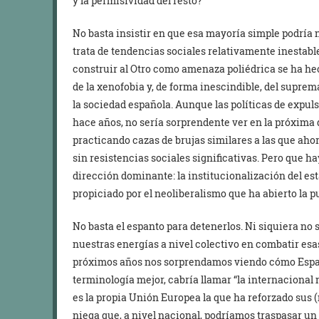
y la permisividad del resto?
No basta insistir en que esa mayoría simple podría 
trata de tendencias sociales relativamente inestable
construir al Otro como amenaza poliédrica se ha h
de la xenofobia y, de forma inescindible, del supr
la sociedad española. Aunque las políticas de expul
hace años, no sería sorprendente ver en la próxima 
practicando cazas de brujas similares a las que ah
sin resistencias sociales significativas. Pero que h
dirección dominante: la institucionalización del est
propiciado por el neoliberalismo que ha abierto la p
No basta el espanto para detenerlos. Ni siquiera no 
nuestras energías a nivel colectivo en combatir esa
próximos años nos sorprendamos viendo cómo España 
terminología mejor, cabría llamar “la internacional
es la propia Unión Europea la que ha reforzado sus (
niega que, a nivel nacional, podríamos traspasar u