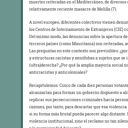
muertes reiteradas en el Mediterráneo, de diversos c
relativamente reciente masacre de Melilla (7).
A nivel europeo, diferentes colectivos vienen den
los Centros de Internamiento de Extranjeros (CIE) 
Del mismo modo, las denuncias sobre la apertura de
terceros países (como Mauritania) son reiteradas, 
Las preguntas en este contexto son previsibles: ¿po
y estructuras racistas y xenófobas a sujetos que se 
(ultra)derecha? ¿Por qué la amplia mayoría social no
antirracistas y anticoloniales?
Recapitulemos. Cinco de cada diez personas votante
alcanzarían para formar un gobierno dispuesto a al
replicar sus persecuciones criminales hacia perso
razones, por tanto, para descartar que esa violenci
si su forma más brutal pueda parecer algo distante.
violencia institucional, sino el reclamo no tan sile