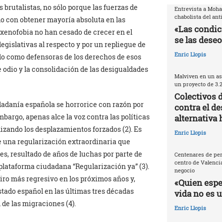
 brutalistas, no sólo porque las fuerzas de
Entrevista a Moh
chabolista del ant
o con obtener mayoría absoluta en las
«Las condic
a xenofobia no han cesado de crecer en el
se las deseo
legislativas al respecto y por un repliegue de
Enric Llopis
do como defensoras de los derechos de esos
e odio y la consolidación de las desigualdades
Malviven en un as
un proyecto de 3.
Colectivos 
dadanía española se horrorice con razón por
contra el de
mbargo, apenas alce la voz contra las políticas
alternativa 
izando los desplazamientos forzados (2). Es
Enric Llopis
e una regularización extraordinaria que
s, resultado de años de luchas por parte de
Centenares de per
centro de Valencia
a plataforma ciudadana “Regularización ya” (3).
negocio
giro más regresivo en los próximos años y,
«Quien espec
stado español en las últimas tres décadas
vida no es 
de las migraciones (4).
Enric Llopis