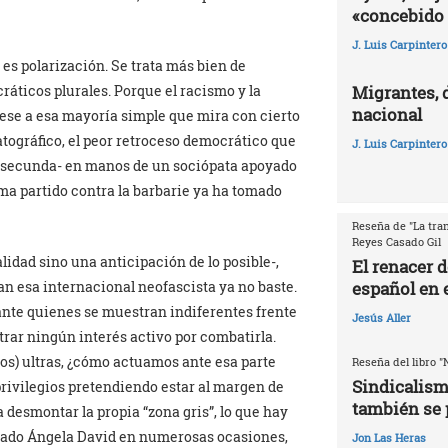
«concebido 
J. Luis Carpintero
es polarización. Se trata más bien de
Migrantes, 
ráticos plurales. Porque el racismo y la
nacional
pese a esa mayoría simple que mira con cierto
tográfico, el peor retroceso democrático que
J. Luis Carpintero
o secunda- en manos de un sociópata apoyado
ma partido contra la barbarie ya ha tomado
Reseña de "La tran
Reyes Casado Gil
lidad sino una anticipación de lo posible-,
El renacer 
español en e
an esa internacional neofascista ya no baste.
nte quienes se muestran indiferentes frente
Jesús Aller
trar ningún interés activo por combatirla.
os) ultras, ¿cómo actuamos ante esa parte
Reseña del libro "
Sindicalism
privilegios pretendiendo estar al margen de
también se 
 desmontar la propia “zona gris”, lo que hay
ado Ángela David en numerosas ocasiones,
Jon Las Heras