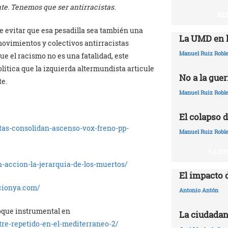
nte. Tenemos que ser antirracistas.
RE
de evitar que esa pesadilla sea también una
La UMD en l
ovimientos y colectivos antirracistas
Manuel Ruiz Robl
ue el racismo no es una fatalidad, este
olítica que la izquierda altermundista articule
No a la guer
te.
Manuel Ruiz Robl
El colapso d
stas-consolidan-ascenso-vox-freno-pp-
Manuel Ruiz Robl
LA IN
en-accion-la-jerarquia-de-los-muertos/
El impacto 
acionya.com/
Antonio Antón
oque instrumental en
La ciudadan
stre-repetido-en-el-mediterraneo-2/