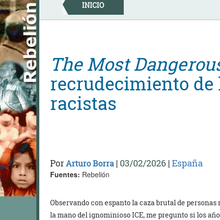
Skip
INICIO
to
content
The Most Dangerou
recrudecimiento de 
racistas
Por
|
03/02/2026
|
España
Arturo Borra
Fuentes:
Rebelión
Observando con espanto la caza brutal de personas 
la mano del ignominioso ICE, me pregunto si los añ