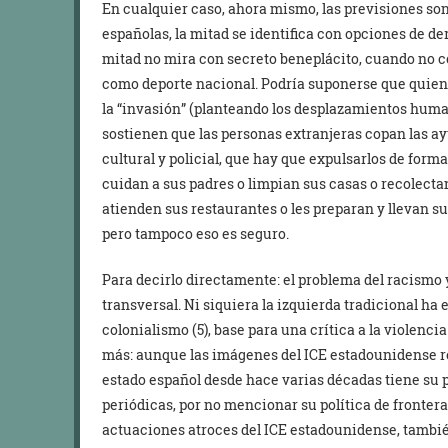
En cualquier caso, ahora mismo, las previsiones so
españolas, la mitad se identifica con opciones de d
mitad no mira con secreto beneplácito, cuando no co
como deporte nacional. Podría suponerse que quiene
la “invasión” (planteando los desplazamientos hum
sostienen que las personas extranjeras copan las a
cultural y policial, que hay que expulsarlos de forma
cuidan a sus padres o limpian sus casas o recolect
atienden sus restaurantes o les preparan y llevan s
pero tampoco eso es seguro.
Para decirlo directamente: el problema del racismo 
transversal. Ni siquiera la izquierda tradicional ha 
colonialismo (5), base para una crítica a la violenci
más: aunque las imágenes del ICE estadounidense res
estado español desde hace varias décadas tiene su p
periódicas, por no mencionar su política de fronter
actuaciones atroces del ICE estadounidense, tambié