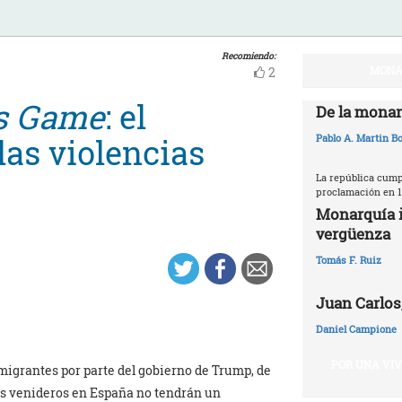
Recomiendo:
MONA
2
s Game
: el
De la monar
las violencias
Pablo A. Martin Bo
La república cumpl
proclamación en 1
Monarquía i
vergüenza
Tomás F. Ruiz
Juan Carlos,
Daniel Campione
POR UNA VI
migrantes por parte del gobierno de Trump, de
os venideros en España no tendrán un