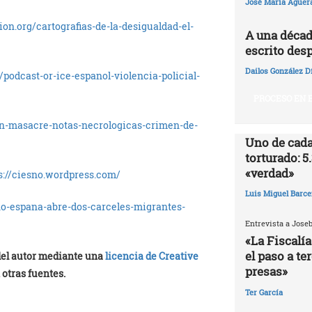
José María Agüer
lion.org/cartografias-de-la-desigualdad-el-
A una décad
escrito desp
Dailos González D
/podcast-or-ice-espanol-violencia-policial-
PROCESO EN E
on-masacre-notas-necrologicas-crimen-de-
Uno de cada
torturado: 5
«verdad»
s://ciesno.wordpress.com/
Luis Miguel Barce
no-espana-abre-dos-carceles-migrantes-
Entrevista a Jose
«La Fiscalía
el paso a te
 del autor mediante una
licencia de Creative
presas»
 otras fuentes.
Ter García