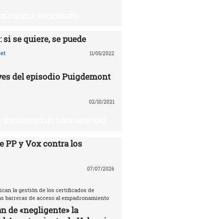
SIS POLÍTICA EN CATALUÑA
 si se quiere, se puede
et
11/05/2022
aves del episodio Puigdemont
02/10/2021
 (DEFENDIENDO EL LIBRE MERCADO)
e PP y Vox contra los
07/07/2026
ican la gestión de los certificados de
las barreras de acceso al empadronamiento
n de «negligente» la