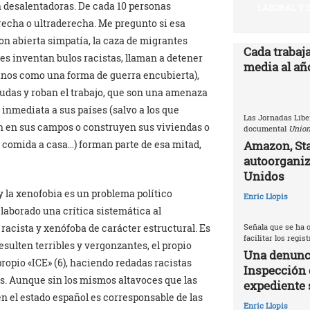
n desalentadoras. De cada 10 personas
LABORAL Y 
erecha o ultraderecha. Me pregunto si esa
n abierta simpatía, la caza de migrantes
Cada trabaj
s inventan bulos racistas, llaman a detener
media al año
anos como una forma de guerra encubierta),
yudas y roban el trabajo, que son una amenaza
 inmediata a sus países (salvo a los que
Las Jornadas Libe
an en sus campos o construyen sus viviendas o
documental
Union
Amazon, Sta
u comida a casa…) forman parte de esa mitad,
autoorganiz
Unidos
y la xenofobia es un problema político
Enric Llopis
elaborado una crítica sistemática al
Señala que se ha o
a racista y xenófoba de carácter estructural. Es
facilitar los regis
ulten terribles y vergonzantes, el propio
Una denunci
ropio «ICE» (6), haciendo redadas racistas
Inspección 
as. Aunque sin los mismos altavoces que las
expediente 
n el estado español es corresponsable de las
Enric Llopis