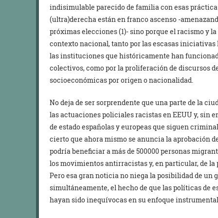
indisimulable parecido de familia con esas prácticas
(ultra)derecha están en franco ascenso -amenazand
próximas elecciones (1)- sino porque el racismo y l
contexto nacional, tanto por las escasas iniciativas 
las instituciones que históricamente han funciona
colectivos, como por la proliferación de discursos d
socioeconómicas por origen o nacionalidad.
No deja de ser sorprendente que una parte de la ciu
las actuaciones policiales racistas en EEUU y, sin e
de estado españolas y europeas que siguen criminal
cierto que ahora mismo se anuncia la aprobación d
podría beneficiar a más de 500000 personas migrante
los movimientos antirracistas y, en particular, de l
Pero esa gran noticia no niega la posibilidad de un 
simultáneamente, el hecho de que las políticas de e
hayan sido inequívocas en su enfoque instrumental 