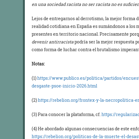
en una sociedad racista no ser racista no es suficie
Lejos de entregarnos al derrotismo, la mejor forma 
realidad cotidiana en España es sumándonos a los m
presentes en territorio nacional. Precisamente porq
devenir antirracista
podría ser la mejor respuesta p
como forma de luchar contra el brutalismo imperan
Notas:
(1)
https://www.publico.es/politica/partidos/encue
desgaste-psoe-inicio-2026.html
(2)
https://rebelion.org/frontex-y-la-necropolitica-
(3) Para conocer la plataforma, cf.
https://regulariz
(4) He abordado algunas consecuencias de este enf
https://rebelion.org/politicas-de-la-muerte-el-desa