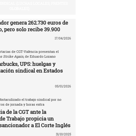
SINDICAL (LUCHAS LOCALES, FRENTES
GLOBALES)
ador genera 262.730 euros de
, pero solo recibe 39.900
17/04/2026
rtarias de CGT-València presentan el
s Strike Again
, de Eduardo Lozano
rbucks, UPS: huelgas y
ación sindical en Estados
05/01/2026
bstaculizado el trabajo sindical por no
tros de jornada y horas extra
a de la CGT ante la
de Trabajo propicia un
sancionador a El Corte Inglés
31/10/2025