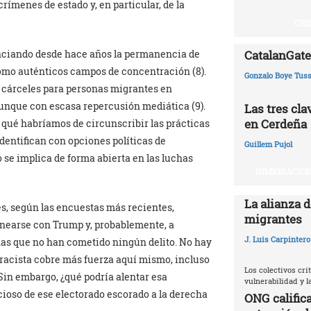
rímenes de estado y, en particular, de la
CRI
CatalanGate:
unciando desde hace años la permanencia de
como auténticos campos de concentración (8).
Gonzalo Boye Tuss
 cárceles para personas migrantes en
aunque con escasa repercusión mediática (9).
Las tres cl
en Cerdeña
r qué habríamos de circunscribir las prácticas
identifican con opciones políticas de
Guillem Pujol
 se implica de forma abierta en las luchas
INMIGRACIÓN
La alianza d
s, según las encuestas más recientes,
migrantes
inearse con Trump y, probablemente, a
J. Luis Carpintero
nas que no han cometido ningún delito. No hay
a racista cobre más fuerza aquí mismo, incluso
Los colectivos crit
 Sin embargo, ¿qué podría alentar esa
vulnerabilidad y 
ncioso de ese electorado escorado a la derecha
ONG califica