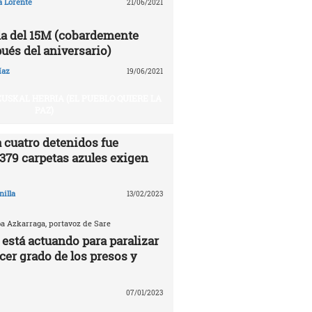
a Lorente
21/06/2021
a del 15M (cobardemente
ués del aniversario)
íaz
19/06/2021
USKAL HERRIA (EL PUEBLO QUIERE LA
PAZ)
 cuatro detenidos fue
.379 carpetas azules exigen
nilla
13/02/2023
ba Azkarraga, portavoz de Sare
 está actuando para paralizar
rcer grado de los presos y
07/01/2023