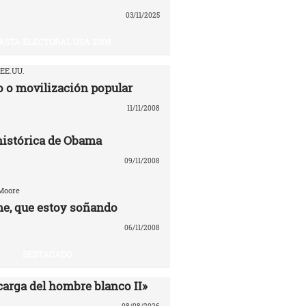
03/11/2025
ASTA ELECTORAL USA 2008
 EE.UU.
 o movilización popular
11/11/2008
 histórica de Obama
09/11/2008
 Moore
e, que estoy soñando
06/11/2008
DESTACADO
carga del hombre blanco II»