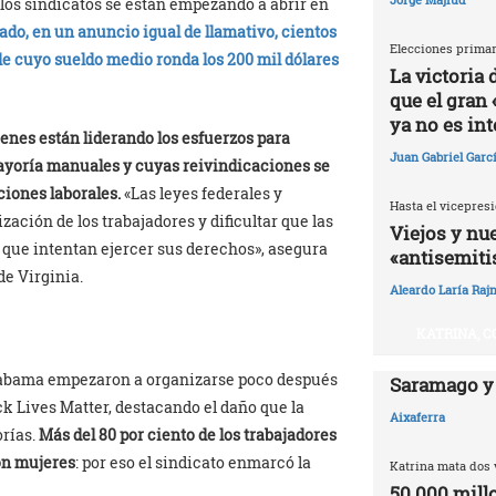
, los sindicatos se están empezando a abrir en
ado, en un anuncio igual de llamativo, cientos
Elecciones primar
e cuyo sueldo medio ronda los 200 mil dólares
La victoria
que el gran 
ya no es in
ienes están liderando los esfuerzos para
Juan Gabriel Garc
ayoría manuales y cuyas reivindicaciones se
ciones laborales.
«Las leyes federales y
Hasta el vicepresi
zación de los trabajadores y dificultar que las
Viejos y nu
 que intentan ejercer sus derechos», asegura
«antisemit
de Virginia.
Aleardo Laría Rajn
KATRINA, C
labama empezaron a organizarse poco después
Saramago y
ack Lives Matter, destacando el daño que la
Aixaferra
rías.
Más del 80 por ciento de los trabajadores
on mujeres
: por eso el sindicato enmarcó la
Katrina mata dos 
50.000 millo