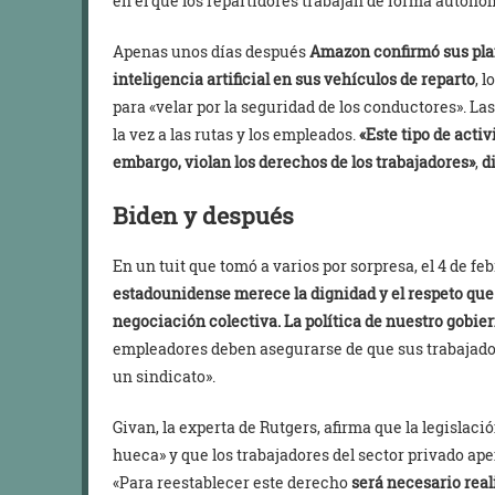
en el que los repartidores trabajan de forma autóno
Apenas unos días después
Amazon confirmó sus pla
inteligencia artificial en sus vehículos de reparto
, 
para «velar por la seguridad de los conductores». L
la vez a las rutas y los empleados.
«Este tipo de acti
embargo, violan los derechos de los trabajadores»
,
d
Biden y después
En un tuit que tomó a varios por sorpresa, el 4 de fe
estadounidense merece la dignidad y el respeto que 
negociación colectiva. La política de nuestro gobie
empleadores deben asegurarse de que sus trabajadores
un sindicato».
Givan, la experta de Rutgers, afirma que la legislac
hueca» y que los trabajadores del sector privado ape
«Para reestablecer este derecho
será necesario real