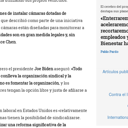
ma utilizando sus propios vehículos.
El cerebro del pro
destapa sus plane
nes de instalar cámaras dotadas de
«Enterrarem
lo que describió como parte de una iniciativa
aceleraremos
as cámaras están diseñadas para monitorear a
recortaremo
vidades son en gran medida legales y, sin
empleados 
ice Chen
.
Bienestar h
Pablo Pardo
brero el presidente
Joe Biden
aseguró:
«Todo
Artículos pub
conlleva la organización sindical y la
rno es fomentar la organización
, y los
 tengan la opción libre y justa de afiliarse a
Contra el 
ión laboral en Estados Unidos es «relativamente
Internatio
nas tienen la posibilidad de sindicalizarse.
izar una reforma significativa de la