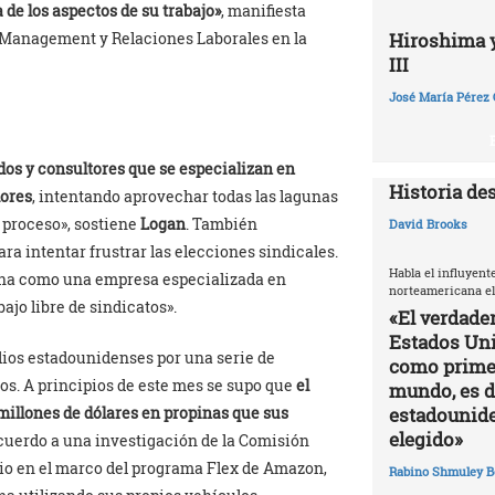
 de los aspectos de su trabajo»
, manifiesta
Hiroshima y 
e Management y Relaciones Laborales en la
III
José María Pérez 
os y consultores que se especializan en
Historia de
dores
, intentando aprovechar todas las lagunas
l proceso», sostiene
Logan
. También
David Brooks
a intentar frustrar las elecciones sindicales.
Habla el influyent
ona como una empresa especializada en
norteamericana el
ajo libre de sindicatos».
«El verdade
Estados Uni
ios estadounidenses por una serie de
como primer
os. A principios de este mes se supo que
el
mundo, es di
estadounide
millones de dólares en propinas que sus
elegido»
acuerdo a una investigación de la Comisión
dio en el marco del programa Flex de Amazon,
Rabino Shmuley B