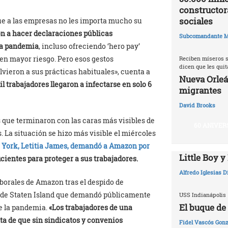
constructor
sociales
ue a las empresas no les importa mucho su
n a hacer declaraciones públicas
Subcomandante M
la pandemia
, incluso ofreciendo ‘hero pay’
s en mayor riesgo. Pero esos gestos
Reciben míseros s
dicen que les qui
vieron a sus prácticas habituales», cuenta a
Nueva Orleá
 trabajadores llegaron a infectarse en solo 6
migrantes
David Brooks
 que terminaron con las caras más visibles de
60 ANIVER
 La situación se hizo más visible el miércoles
va York, Letitia James, demandó a Amazon por
Little Boy y
icientes para proteger a sus trabajadores.
Alfredo Iglesias 
aborales de Amazon tras el despido de
n de Staten Island que demandó públicamente
USS Indianápolis
El buque de
de la pandemia.
«Los trabajadores de una
a de que sin sindicatos y convenios
Fidel Vascós Gonz