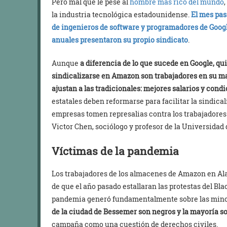
Pero mal que le pese al
hombre más rico del mundo
la industria tecnológica estadounidense.
El mes pas
de ingenieros de software y programadores de Googl
anuales presentaron su propio sindicato
.
Aunque
a diferencia de lo que sucede en Google, qu
sindicalizarse en Amazon son trabajadores en su m
ajustan a las tradicionales: mejores salarios y condi
estatales deben reformarse para facilitar la sindicali
empresas tomen represalias contra los trabajadores
Victor Chen, sociólogo y profesor de la Universidad 
Víctimas de la pandemia
Los trabajadores de los almacenes de Amazon en A
de que el año pasado estallaran las protestas del Bl
pandemia generó fundamentalmente sobre las mino
de la ciudad de Bessemer son negros y la mayoría s
campaña como una cuestión de derechos civiles.