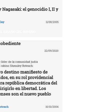
Nagasaki: el genocidio I, II y
Gay
11/08/2005
EL IDEARIO DEL IMPERIO
sobediente
22/09/2020
e líder de la comunidad judía
 rabino Shmuley Boteach:
ro destino manifiesto de
dos, en su rol providencial
a república democrática del
rigirlo en libertad. Los
nses son el nuevo pueblo
oteach
10/10/2004