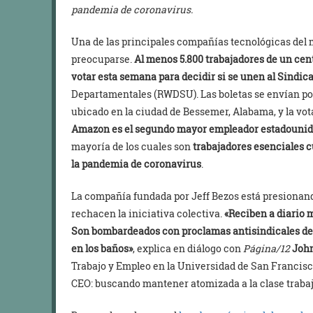
pandemia de coronavirus.
Una de las principales compañías tecnológicas del
preocuparse.
Al menos 5.800
trabajadores de un cen
votar esta semana para decidir si se unen al Sindic
Departamentales (RWDSU). Las boletas se envían por
ubicado en la ciudad de Bessemer, Alabama, y la vot
Amazon es el segundo mayor empleador estadounide
mayoría de los cuales son
trabajadores esenciales c
la pandemia de coronavirus
.
La compañía fundada por Jeff Bezos está presionan
rechacen la iniciativa colectiva.
«Reciben a diario m
Son bombardeados con proclamas antisindicales dent
en los baños»
, explica en diálogo con
Página/12
Joh
Trabajo y Empleo en la Universidad de San Francis
CEO: buscando mantener atomizada a la clase trabaj