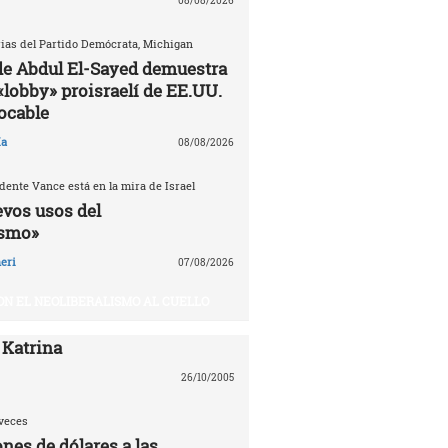
08/08/2026
ias del Partido Demócrata, Michigan
 de Abdul El-Sayed demuestra
«lobby» proisraelí de EE.UU.
tocable
ía
08/08/2026
dente Vance está en la mira de Israel
evos usos del
ismo»
eri
07/08/2026
ON EL NEOLIBERALISMO AL CUELLO
 Katrina
26/10/2005
veces
nes de dólares a las