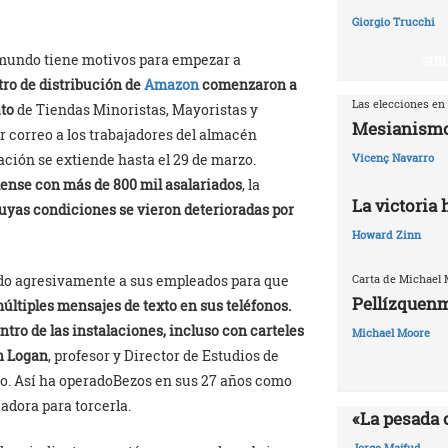
Giorgio Trucchi
 mundo tiene motivos para empezar a
SUB
tro de distribución de
Amazon
comenzaron a
Las elecciones en
ato
de Tiendas Minoristas, Mayoristas y
Mesianismo
 correo a los trabajadores del almacén
ación se extiende hasta el 29 de marzo.
Vicenç Navarro
nse con más de 800 mil asalariados
, la
La victoria
uyas condiciones se vieron deterioradas por
Howard Zinn
do agresivamente a sus empleados para que
Carta de Michael
Pellízquenm
últiples mensajes de texto en sus teléfonos.
ro de las instalaciones, incluso con carteles
Michael Moore
n Logan
, profesor y Director de Estudios de
co. Así ha operadoBezos en sus 27 años como
adora para torcerla.
«La pesada 
Jorge Majfud