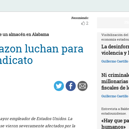
Recomiendo:
FR
2
 de un almacén en Alabama
Visibilización del
economía estado
azon luchan para
La desinfor
violencia y 
ndicato
Guillermo Castill
Ni criminale
millonarias
fiscales de 
Guillermo Castill
Entrevista a Balde
estadounidense.
mayor empleador de Estados Unidos. La
«Hay que par
se vieron severamente afectados por la
humanos»