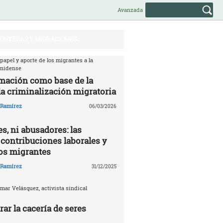
Avanzada
ONTERAS Y MIGRACIONES
 papel y aporte de los migrantes a la
unidense
mación como base de la
la criminalización migratoria
o Ramírez
06/03/2026
s, ni abusadores: las
 contribuciones laborales y
los migrantes
o Ramírez
31/12/2025
mar Velásquez, activista sindical
ar la cacería de seres