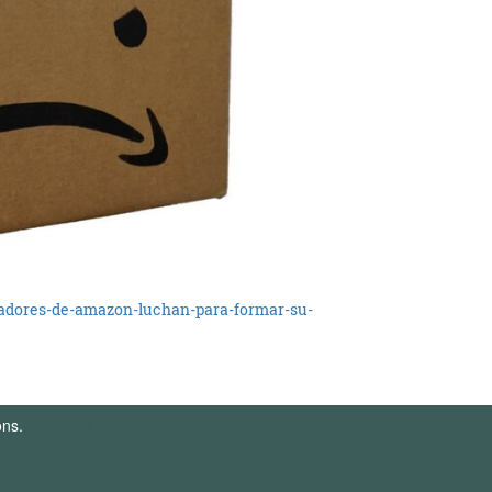
jadores-de-amazon-luchan-para-formar-su-
ons.
Términos de Uso