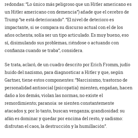
redondas: “Lo único más peligroso que un Hitler americano es
un Hitler americano con demencia”) añade que el cerebro de
Trump “se está deteriorando”. “El nivel de deterioro es
impactante, si se compara su discurso actual con el de los
años ochenta; solía ser un tipo articulado. Es muy bueno, eso
sí, disimulando sus problemas, riéndose o actuando con
confianza cuando se traba”, considera.
Se trata, aclaró, de un cuadro descrito por Erich Fromm, judío
huido del nazismo, para diagnosticar a Hitler y que, según
Gartner, tiene estos componentes: “Narcisismo, trastorno de
personalidad antisocial (psicopatía): mienten, engañan, hacen
daño a los demás, violan las normas, no existe el
remordimiento; paranoia: se sienten constantemente
atacados y, por lo tanto, buscan venganza; grandiosidad: su
afán es dominar y quedar por encima del resto, y sadismo:
disfrutan el caos, la destrucción y la humillación”.