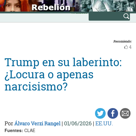
Skip
INICIO
to
Avanzada
content
Recomiendo:
4
Trump en su laberinto:
¿Locura o apenas
narcisismo?
Por
|
01/06/2026
|
EE.UU.
Álvaro Verzi Rangel
Fuentes:
CLAE