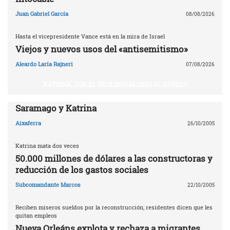
Juan Gabriel García
08/08/2026
Hasta el vicepresidente Vance está en la mira de Israel
Viejos y nuevos usos del «antisemitismo»
Aleardo Laría Rajneri
07/08/2026
KATRINA, CON EL NEOLIBERALISMO AL CUELLO
Saramago y Katrina
Aixaferra
26/10/2005
Katrina mata dos veces
50.000 millones de dólares a las constructoras y
reducción de los gastos sociales
Subcomandante Marcos
22/10/2005
Reciben míseros sueldos por la reconstrucción; residentes dicen que les
quitan empleos
Nueva Orleáns explota y rechaza a migrantes