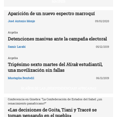
MAGREB
Aparición de un nuevo espectro marroquí
José Antonio Monje
09/01/2020
Argelia
Detenciones masivas ante la campaña electoral
Samir Larabi
05/12/2019
Argelia
Trigésimo sexto martes del
Hirak
estudiantil,
una movilización sin fallas
Mustapha Benfodil
06/11/2019
50 AÑOS DE LAS ¿INDEPENDENCIAS? AFRICANAS
Conferencia en Ginebra: “La Confederación de Estados del Sahel: ¿un
renacimiento panafricano?”
«Las decisiones de Goita, Tiani y Traoré se
toman pensando en el pueblo»