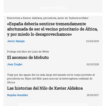
LIBROS Y RESEÑAS
Entrevista a Xavier Aldekoa, periodista, autor de 'Indestructibles'
«España debería sentirse tremendamente
afortunada de ser el vecino prioritario de África,
y por miedo lo desaprovechamos»
Javier Ramajo
22/04/2019
Prólogo del libro de Ludo de Witte
El ascenso de Mobutu
Jean Ziegler
02/01/2018
Viaje por las aguas del río más largo del mundo sirve como pretexto al
periodista en 'Hijos del Nilo' para acercar la heterogénea realidad de
África
Las historias del Nilo de Xavier Aldekoa
Begoña González
18/05/2017
NELSON MANDELA, LUCHADOR POR LA LIBERTAD