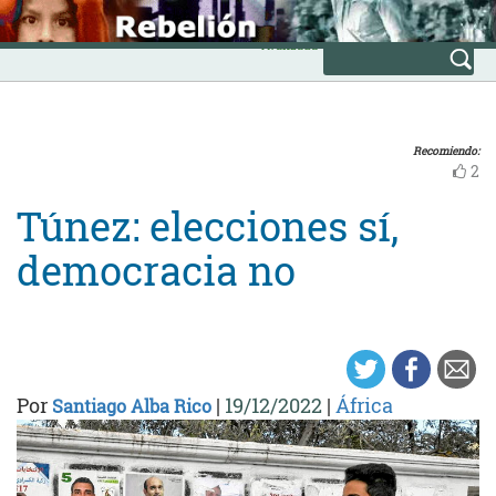
Skip
INICIO
to
Avanzada
content
Recomiendo:
2
Túnez: elecciones sí,
democracia no
Por
|
19/12/2022
|
África
Santiago Alba Rico