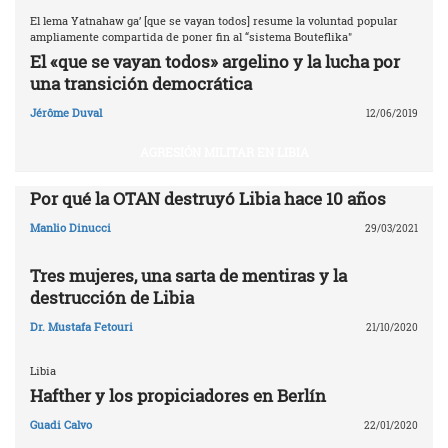
El lema Yatnahaw ga’ [que se vayan todos] resume la voluntad popular
ampliamente compartida de poner fin al “sistema Bouteflika"
El «que se vayan todos» argelino y la lucha por
una transición democrática
Jérôme Duval
12/06/2019
AGRESIÓN MILITAR EN LIBIA
Por qué la OTAN destruyó Libia ‎hace 10 años‎
Manlio Dinucci
29/03/2021
Tres mujeres, una sarta de mentiras y la
destrucción de Libia
Dr. Mustafa Fetouri
21/10/2020
Libia
Hafther y los propiciadores en Berlín
Guadi Calvo
22/01/2020