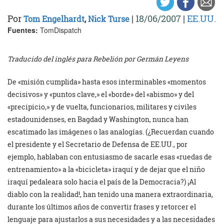
Por
|
18/06/2007
|
EE.UU.
Tom Engelhardt
,
Nick Turse
Fuentes:
TomDispatch
Traducido del inglés para Rebelión por Germán Leyens
De «misión cumplida» hasta esos interminables «momentos
decisivos» y «puntos clave,» el «borde» del «abismo» y del
«precipicio,» y de vuelta, funcionarios, militares y civiles
estadounidenses, en Bagdad y Washington, nunca han
escatimado las imágenes o las analogías. (¿Recuerdan cuando
el presidente y el Secretario de Defensa de EE.UU., por
ejemplo, hablaban con entusiasmo de sacarle esas «ruedas de
entrenamiento» a la «bicicleta» iraquí y de dejar que el niño
iraquí pedaleara solo hacia el país de la Democracia?) ¡Al
diablo con la realidad!, han tenido una manera extraordinaria,
durante los últimos años de convertir frases y retorcer el
lenguaje para ajustarlos a sus necesidades y a las necesidades