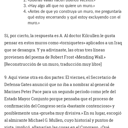
«Buenas vallas hacen buenos vecinos.»
«Hay algo allí que no quiere un muro.»
«Antes de que yo construya un muro, me preguntaría
qué estoy encerrando y qué estoy excluyendo con el
muro.»
Sí, por cierto, la respuesta es A. Al doctor Kilcullen le gusta
pensar en estos muros como «torniquetes» aplicados a un Iraq
que se desangra. Y ya adivinaste, las otras tres líneas
provienen del poema de Robert Frost «Mending Wall.»
[Reconstrucción de un muro, traducción muy libre]
9. Aquí viene otra en dos partes: El viernes, el Secretario de
Defensa Gates anunció que no iba a nombrar al general de
Marines Peter Pace para un segundo período como jefe del
Estado Mayor Conjunto porque pensaba que el proceso de
confirmación del Congreso sería «bastante contencioso» y
posiblemente una «prueba muy divisiva.» En su lugar, escogió
al almirante Michael G. Mullen, cuyo historial y puntos de
vista, implicó, allanarían las cosas en el Congreso. ¿Qué,