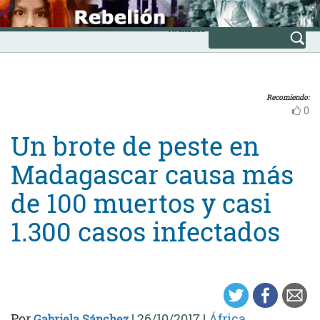
Skip
INICIO
to
Avanzada
content
Recomiendo:
0
Un brote de peste en
Madagascar causa más
de 100 muertos y casi
1.300 casos infectados
Por
|
26/10/2017
|
África
Gabriela Sánchez