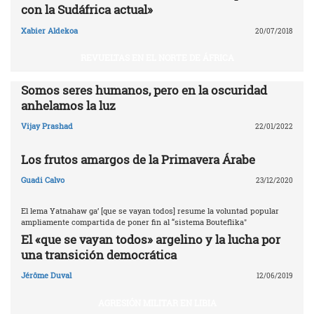
con la Sudáfrica actual»
Xabier Aldekoa
20/07/2018
REVUELTAS EN EL NORTE DE ÁFRICA
Somos seres humanos, pero en la oscuridad
anhelamos la luz
Vijay Prashad
22/01/2022
Los frutos amargos de la Primavera Árabe
Guadi Calvo
23/12/2020
El lema Yatnahaw ga’ [que se vayan todos] resume la voluntad popular
ampliamente compartida de poner fin al “sistema Bouteflika"
El «que se vayan todos» argelino y la lucha por
una transición democrática
Jérôme Duval
12/06/2019
AGRESIÓN MILITAR EN LIBIA