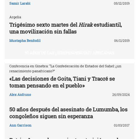
Samir Larabi
05/12/2019
Argelia
Trigésimo sexto martes del
Hirak
estudiantil,
una movilización sin fallas
Mustapha Benfodil
06/11/2019
50 AÑOS DE LAS ¿INDEPENDENCIAS? AFRICANAS
Conferencia en Ginebra: “La Confederación de Estados del Sahel: ¿un
renacimiento panafricano?”
«Las decisiones de Goita, Tiani y Traoré se
toman pensando en el pueblo»
Alex Anfruns
26/09/2024
50 años después del asesinato de Lumumba, los
congoleños siguen sin esperanza
Ann Garrison
01/03/2017