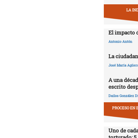
LA IN
El impacto 
Antonio Antón
La ciudadan
José María Agüer
A una décad
escrito desp
Dailos González D
PROCESO EN E
Uno de cada
torturado: 5