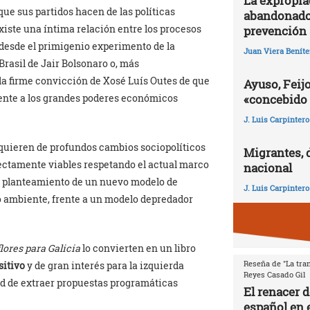
La expropia
que sus partidos hacen de las políticas
abandonado
xiste una íntima relación entre los procesos
prevención 
 desde el primigenio experimento de la
Juan Viera Beníte
Brasil de Jair Bolsonaro o, más
 la firme convicción de Xosé Luís Outes de que
Ayuso, Feijo
rente a los grandes poderes económicos
«concebido 
J. Luis Carpintero
equieren de profundos cambios sociopolíticos
Migrantes, 
ectamente viables respetando el actual marco
nacional
el planteamiento de un nuevo modelo de
J. Luis Carpintero
o ambiente, frente a un modelo depredador
lores para Galicia
lo convierten en un libro
Reseña de "La tran
sitivo
y de gran interés para la izquierda
Reyes Casado Gil
idad de extraer propuestas programáticas
El renacer 
español en e