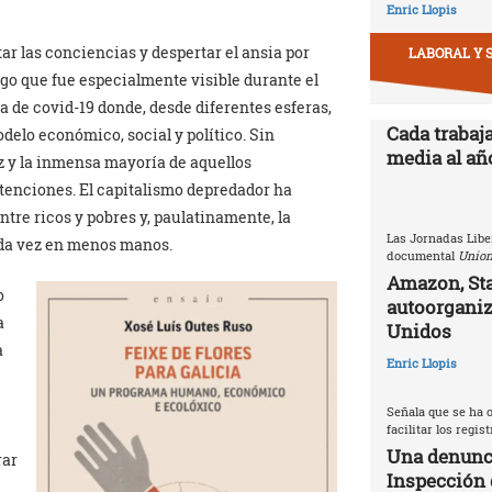
Enric Llopis
ar las conciencias y despertar el ansia por
LABORAL Y 
lgo que fue especialmente visible durante el
 de covid-19 donde, desde diferentes esferas,
Cada trabaj
delo económico, social y político. Sin
media al año
 y la inmensa mayoría de aquellos
enciones. El capitalismo depredador ha
tre ricos y pobres y, paulatinamente, la
Las Jornadas Libe
ada vez en menos manos.
documental
Union
Amazon, Sta
o
autoorganiz
a
Unidos
a
Enric Llopis
Señala que se ha o
facilitar los regis
Una denunci
rar
Inspección 