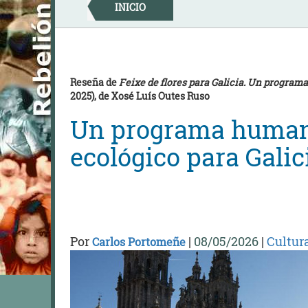
Skip
INICIO
to
content
Reseña de
Feixe de flores para Galicia. Un progra
2025), de Xosé Luís Outes Ruso
Un programa humano
ecológico para Galic
Por
|
08/05/2026
|
Cultur
Carlos Portomeñe