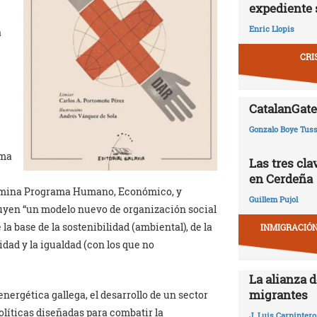
expediente 
Enric Llopis
a
CRI
CatalanGate:
Gonzalo Boye Tuss
ama
Las tres cl
en Cerdeña
nomina Programa Humano, Económico, y
Guillem Pujol
ituyen “un modelo nuevo de organización social
a base de la sostenibilidad (ambiental), de la
INMIGRACIÓN
ridad y la igualdad (con los que no
La alianza d
migrantes
nergética gallega, el desarrollo de un sector
olíticas diseñadas para combatir la
J. Luis Carpintero