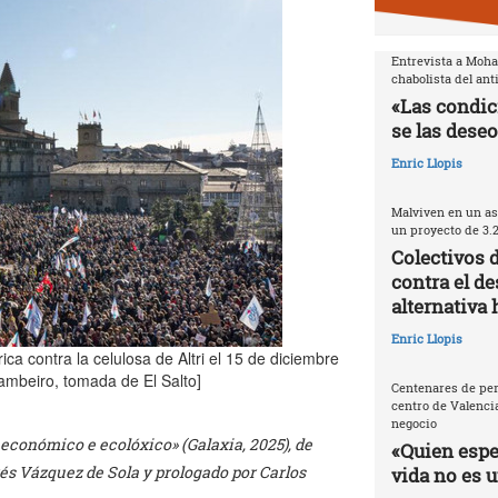
Entrevista a Moh
chabolista del ant
«Las condic
se las deseo
Enric Llopis
Malviven en un as
un proyecto de 3.
Colectivos 
contra el de
alternativa 
Enric Llopis
a contra la celulosa de Altri el 15 de diciembre
ambeiro, tomada de El Salto]
Centenares de per
centro de Valencia
negocio
económico e ecolóxico» (Galaxia, 2025), de
«Quien espec
és Vázquez de Sola y prologado por Carlos
vida no es 