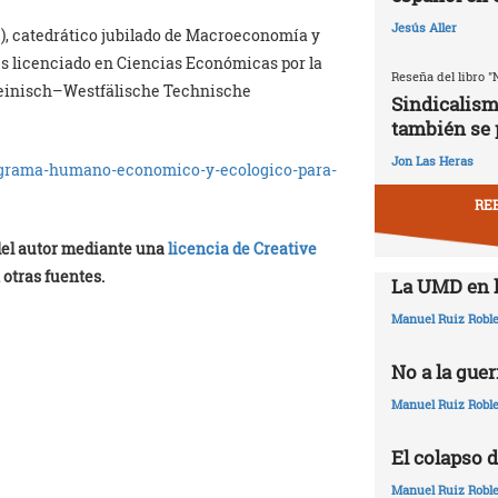
Jesús Aller
), catedrático jubilado de Macroeconomía y
es licenciado en Ciencias Económicas por la
Reseña del libro "
Rheinisch–Westfälische Technische
Sindicalism
también se 
Jon Las Heras
ograma-humano-economico-y-ecologico-para-
RE
 del autor mediante una
licencia de Creative
 otras fuentes.
La UMD en l
Manuel Ruiz Robl
No a la guer
Manuel Ruiz Robl
El colapso d
Manuel Ruiz Robl