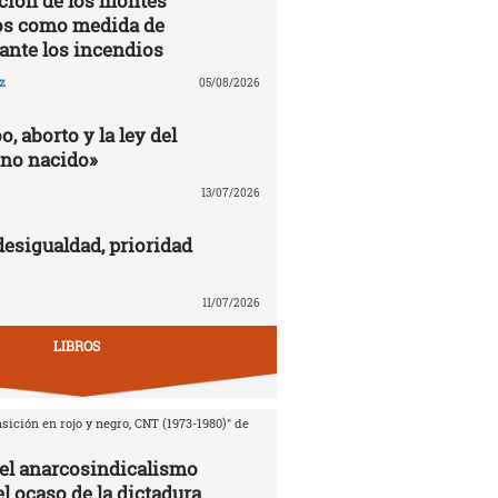
ción de los montes
s como medida de
ante los incendios
z
05/08/2026
o, aborto y la ley del
no nacido»
13/07/2026
desigualdad, prioridad
11/07/2026
LIBROS
sición en rojo y negro, CNT (1973-1980)" de
del anarcosindicalismo
l ocaso de la dictadura