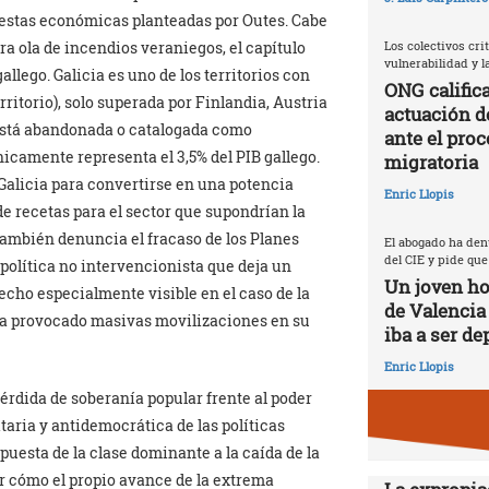
uestas económicas planteadas por Outes. Cabe
ra ola de incendios veraniegos, el capítulo
Los colectivos crit
vulnerabilidad y 
allego. Galicia es uno de los territorios con
ONG califica
ritorio), solo superada por Finlandia, Austria
actuación d
 está abandonada o catalogada como
ante el proc
icamente representa el 3,5% del PIB gallego.
migratoria
Galicia para convertirse en una potencia
Enric Llopis
e recetas para el sector que supondrían la
También denuncia el fracaso de los Planes
El abogado ha den
del CIE y pide que
 política no intervencionista que deja un
Un joven ho
echo especialmente visible en el caso de la
de Valencia
ha provocado masivas movilizaciones en su
iba a ser de
Enric Llopis
érdida de soberanía popular frente al poder
taria y antidemocrática de las políticas
puesta de la clase dominante a la caída de la
ir cómo el propio avance de la extrema