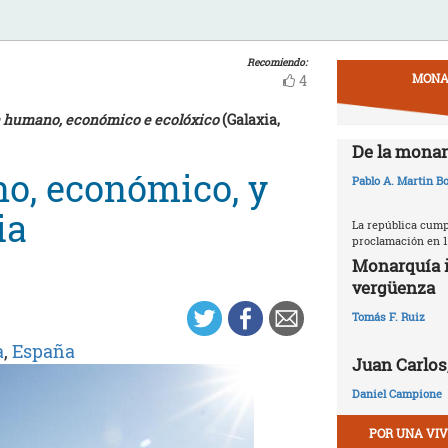
Recomiendo:
MONA
4
ma humano, económico e ecolóxico
(Galaxia,
De la monar
, económico, y
Pablo A. Martin Bo
ia
La república cumpl
proclamación en 1
Monarquía i
vergüenza
Tomás F. Ruiz
a
,
España
Juan Carlos,
Daniel Campione
POR UNA VI