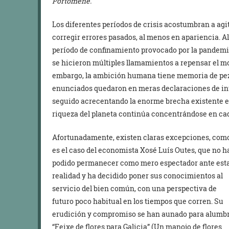
Portomeñe.
Los diferentes períodos de crisis acostumbran a agit
corregir errores pasados, al menos en apariencia. A
período de confinamiento provocado por la pandemia
se hicieron múltiples llamamientos a repensar el mo
embargo, la ambición humana tiene memoria de pez
enunciados quedaron en meras declaraciones de int
seguido acrecentando la enorme brecha existente en
riqueza del planeta continúa concentrándose en c
Afortunadamente, existen claras excepciones, com
es el caso del economista Xosé Luís Outes, que no h
podido permanecer como mero espectador ante est
realidad y ha decidido poner sus conocimientos al
servicio del bien común, con una perspectiva de
futuro poco habitual en los tiempos que corren. Su
erudición y compromiso se han aunado para alumb
“Feixe de flores para Galicia” (Un manojo de flores