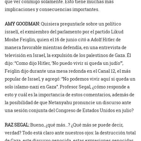
que ver conmigo solamente. Esto tiene muchas más
implicaciones y consecuencias importantes.
AMY GOODMAN:
Quisiera preguntarle sobre un político
israelí, el exmiembro del parlamento por el partido Likud
Moshe Feiglin, quien el 16 de junio citó a Adolf Hitler de
manera favorable mientras defendía, en una entrevista de
televisión en Israel, la expulsión de los palestinos de Gaza. Él
dijo: “Como dijo Hitler, ‘No puedo vivir si queda un judío’”,
Feiglin dijo durante una mesa redonda en el Canal 12, el más
popular de Israel, y agregó: “No podemos vivir aquí si queda un
solo islamo-nazi en Gaza”. Profesor Segal, ¿cómo responde a
esto y cuál es la importancia de estos comentarios, además de
la posibilidad de que Netanyahu pronuncie un discurso ante
una sesión conjunta del Congreso de Estados Unidos en julio?
RAZ SEGAL:
Bueno, ¿qué más…? ¿Qué más se puede decir,
verdad? Todo está claro ante nuestros ojos: la destrucción total
de Gaza, este discurso genocida, estas expresiones genocidas