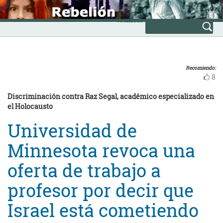
Skip
INICIO
to
Avanzada
content
Recomiendo:
8
Discriminación contra Raz Segal, académico especializado en
el Holocausto
Universidad de
Minnesota revoca una
oferta de trabajo a
profesor por decir que
Israel está cometiendo