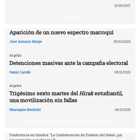
21/09/2017
MAGREB
Aparición de un nuevo espectro marroquí
José Antonio Monje
09/01/2020
Argelia
Detenciones masivas ante la campaña electoral
Samir Larabi
05/12/2019
Argelia
Trigésimo sexto martes del
Hirak
estudiantil,
una movilización sin fallas
Mustapha Benfodil
06/11/2019
50 AÑOS DE LAS ¿INDEPENDENCIAS? AFRICANAS
Conferencia en Ginebra: “La Confederación de Estados del Sahel: ¿un
renacimiento panafricano?”