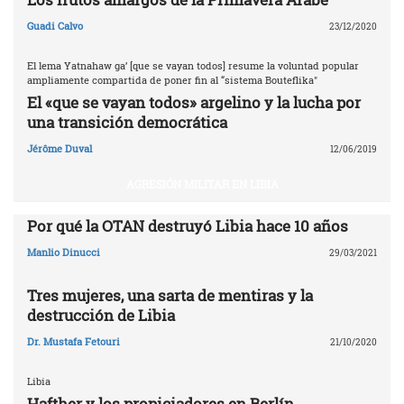
Guadi Calvo
23/12/2020
El lema Yatnahaw ga’ [que se vayan todos] resume la voluntad popular
ampliamente compartida de poner fin al “sistema Bouteflika"
El «que se vayan todos» argelino y la lucha por
una transición democrática
Jérôme Duval
12/06/2019
AGRESIÓN MILITAR EN LIBIA
Por qué la OTAN destruyó Libia ‎hace 10 años‎
Manlio Dinucci
29/03/2021
Tres mujeres, una sarta de mentiras y la
destrucción de Libia
Dr. Mustafa Fetouri
21/10/2020
Libia
Hafther y los propiciadores en Berlín