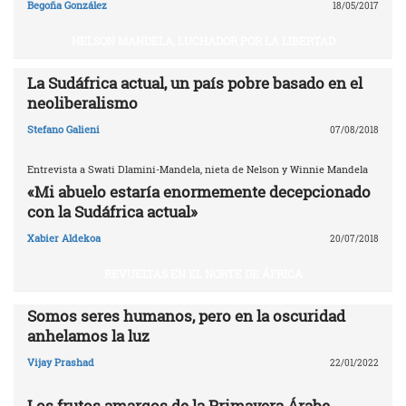
Begoña González
18/05/2017
NELSON MANDELA, LUCHADOR POR LA LIBERTAD
La Sudáfrica actual, un país pobre basado en el
neoliberalismo
Stefano Galieni
07/08/2018
Entrevista a Swati Dlamini-Mandela, nieta de Nelson y Winnie Mandela
«Mi abuelo estaría enormemente decepcionado
con la Sudáfrica actual»
Xabier Aldekoa
20/07/2018
REVUELTAS EN EL NORTE DE ÁFRICA
Somos seres humanos, pero en la oscuridad
anhelamos la luz
Vijay Prashad
22/01/2022
Los frutos amargos de la Primavera Árabe