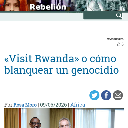
Skip
INICIO
to
Avanzada
content
Recomiendo:
6
«Visit Rwanda» o cómo
blanquear un genocidio
Por
|
09/05/2026
|
África
Rosa Moro