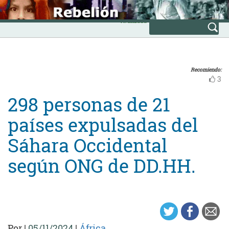
Skip
INICIO
to
Avanzada
content
Recomiendo:
3
298 personas de 21
países expulsadas del
Sáhara Occidental
según ONG de DD.HH.
Por
|
05/11/2024
|
África