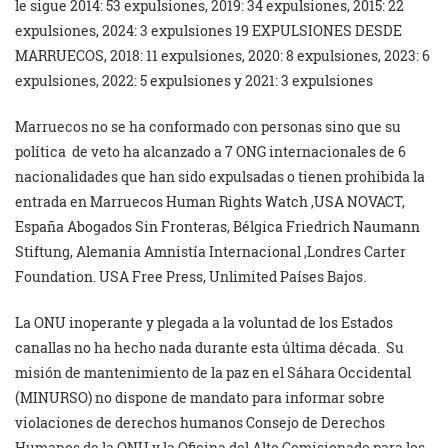
le sigue 2014: 53 expulsiones, 2019: 34 expulsiones, 2015: 22
expulsiones, 2024: 3 expulsiones 19 EXPULSIONES DESDE
MARRUECOS, 2018: 11 expulsiones, 2020: 8 expulsiones, 2023: 6
expulsiones, 2022: 5 expulsiones y 2021: 3 expulsiones
Marruecos no se ha conformado con personas sino que su
política de veto ha alcanzado a 7 ONG internacionales de 6
nacionalidades que han sido expulsadas o tienen prohibida la
entrada en Marruecos Human Rights Watch ,USA NOVACT,
España Abogados Sin Fronteras, Bélgica Friedrich Naumann
Stiftung, Alemania Amnistía Internacional ,Londres Carter
Foundation. USA Free Press, Unlimited Países Bajos.
La ONU inoperante y plegada a la voluntad de los Estados
canallas no ha hecho nada durante esta última década. Su
misión de mantenimiento de la paz en el Sáhara Occidental
(MINURSO) no dispone de mandato para informar sobre
violaciones de derechos humanos Consejo de Derechos
Humanos de la ONU y la Oficina del Alto Comisionado para los