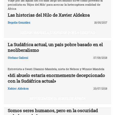
Viaje por las aguas del río más largo del mundo sirve como pretexto al
periodista en 'Hijos del Nilo' para acercar la heterogénea realidad de
África
Las historias del Nilo de Xavier Aldekoa
Begoña González
18/05/2017
NELSON MANDELA, LUCHADOR POR LA LIBERTAD
La Sudáfrica actual, un país pobre basado en el
neoliberalismo
Stefano Galieni
07/08/2018
Entrevista a Swati Dlamini-Mandela, nieta de Nelson y Winnie Mandela
«Mi abuelo estaría enormemente decepcionado
con la Sudáfrica actual»
Xabier Aldekoa
20/07/2018
REVUELTAS EN EL NORTE DE ÁFRICA
Somos seres humanos, pero en la oscuridad