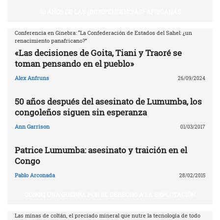
50 AÑOS DE LAS ¿INDEPENDENCIAS? AFRICANAS
Conferencia en Ginebra: “La Confederación de Estados del Sahel: ¿un
renacimiento panafricano?”
«Las decisiones de Goita, Tiani y Traoré se
toman pensando en el pueblo»
Alex Anfruns
26/09/2024
50 años después del asesinato de Lumumba, los
congoleños siguen sin esperanza
Ann Garrison
01/03/2017
Patrice Lumumba: asesinato y traición en el
Congo
Pablo Arconada
28/02/2015
CONGO, UNA GUERRA POR EL DERECHO A LA EXPLOTACIÓN
Las minas de coltán, el preciado mineral que nutre la tecnología de todo