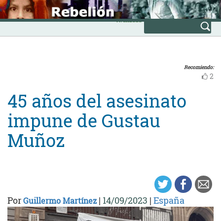
Skip
INICIO
to
Avanzada
content
Recomiendo:
2
45 años del asesinato
impune de Gustau
Muñoz
Por
|
14/09/2023
|
España
Guillermo Martínez