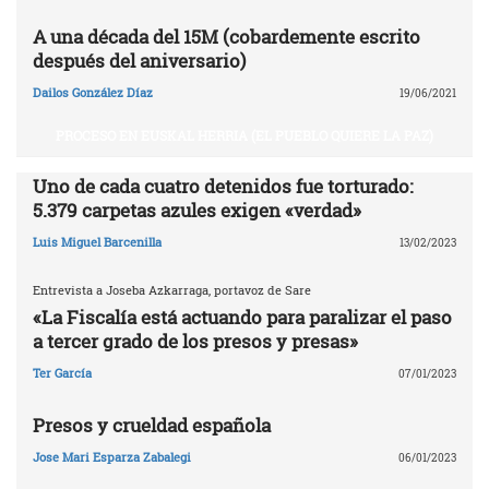
A una década del 15M (cobardemente escrito
después del aniversario)
Dailos González Díaz
19/06/2021
PROCESO EN EUSKAL HERRIA (EL PUEBLO QUIERE LA PAZ)
Uno de cada cuatro detenidos fue torturado:
5.379 carpetas azules exigen «verdad»
Luis Miguel Barcenilla
13/02/2023
Entrevista a Joseba Azkarraga, portavoz de Sare
«La Fiscalía está actuando para paralizar el paso
a tercer grado de los presos y presas»
Ter García
07/01/2023
Presos y crueldad española
Jose Mari Esparza Zabalegi
06/01/2023