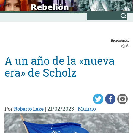
Skip
INICIO
to
Avanzada
content
Recomiendo:
6
A un año de la «nueva
era» de Scholz
Por
|
21/02/2023
|
Mundo
Roberto Laxe