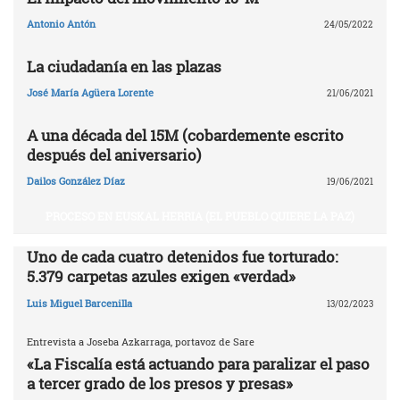
Antonio Antón
24/05/2022
La ciudadanía en las plazas
José María Agüera Lorente
21/06/2021
A una década del 15M (cobardemente escrito
después del aniversario)
Dailos González Díaz
19/06/2021
PROCESO EN EUSKAL HERRIA (EL PUEBLO QUIERE LA PAZ)
Uno de cada cuatro detenidos fue torturado:
5.379 carpetas azules exigen «verdad»
Luis Miguel Barcenilla
13/02/2023
Entrevista a Joseba Azkarraga, portavoz de Sare
«La Fiscalía está actuando para paralizar el paso
a tercer grado de los presos y presas»