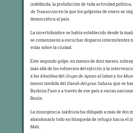
indefinida, la prohibición de toda actividad política,
de Transición
en la que los golpistas de enero se im
democrática al país.
La incertidumbre se había establecido desde la mañ
se comenzaron a escuchar disparos intermitentes m
volar sobre la ciudad.
Este segundo golpe, en menos de diez meses, subraya 
más allá de los esfuerzos del ejército y la intervenc
a las
khatibas
del
Grupo de Apoyo al Islam y los Mu
menor medida del
Dáesh del gran Sahara
, que se ha
Burkina Faso y a través de ese país a varias nacion
Benín.
La insurgencia
takfirista
ha obligado a más de dos m
abandonarlo todo en búsqueda de refugio hacia el in
Mali.