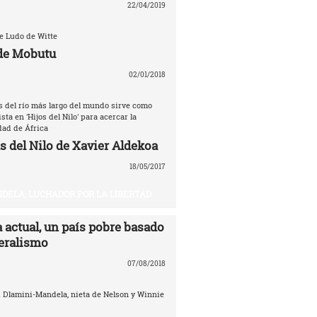
22/04/2019
de Ludo de Witte
de Mobutu
02/01/2018
as del río más largo del mundo sirve como
sta en 'Hijos del Nilo' para acercar la
dad de África
s del Nilo de Xavier Aldekoa
18/05/2017
DELA, LUCHADOR POR LA LIBERTAD
 actual, un país pobre basado
beralismo
07/08/2018
i Dlamini-Mandela, nieta de Nelson y Winnie