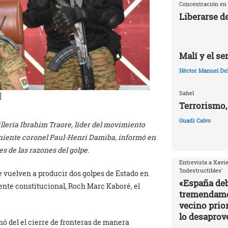
Concentración en 
Liberarse d
Malí y el s
Héctor Manuel De
Sahel
]
Terrorismo,
Guadi Calvo
tillería Ibrahim Traore, líder del movimiento
teniente coronel Paul-Henri Damiba, informó en
s de las razones del golpe.
Entrevista a Xavie
'Indestructibles'
e vuelven a producir dos golpes de Estado en
«España deb
nte constitucional, Roch Marc Kaboré, el
tremendamen
vecino prior
lo desapro
mó del el cierre de fronteras de manera