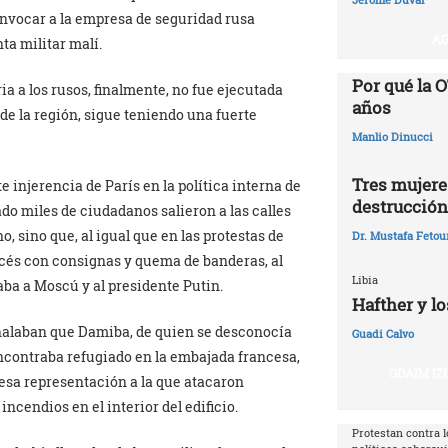
onvocar a la empresa de seguridad rusa
AG
nta militar malí.
Por qué la O
a a los rusos, finalmente, no fue ejecutada
años‎
 de la región, sigue teniendo una fuerte
Manlio Dinucci
Tres mujeres
e injerencia de París en la política interna de
destrucción
do miles de ciudadanos salieron a las calles
, sino que, al igual que en las protestas de
Dr. Mustafa Fetou
ancés con consignas y quema de banderas, al
Libia
ba a Moscú y al presidente Putin.
Hafther y lo
eñalaban que Damiba, de quien se desconocía
Guadi Calvo
encontraba refugiado en la embajada francesa,
GDAIM IZ
sa representación a la que atacaron
ncendios en el interior del edificio.
Protestan contra l