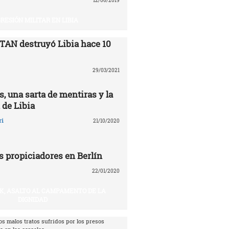
12/06/2019
RESIÓN MILITAR EN LIBIA
TAN destruyó Libia ‎hace 10
29/03/2021
, una sarta de mentiras y la
 de Libia
ri
21/10/2020
s propiciadores en Berlín
22/01/2020
IK, ASALTO AL CAMPAMENTO DE LA
DIGNIDAD
os malos tratos sufridos por los presos