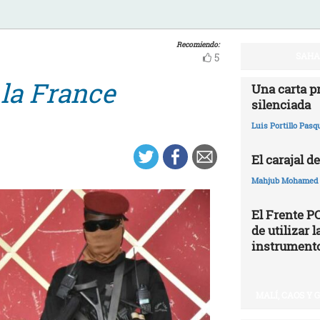
Recomiendo:
SAHAR
5
 la France
Una carta p
silenciada
Luis Portillo Pasq
El carajal de
Mahjub Mohamed
El Frente P
de utilizar
instrumento
MALÍ, CAOS Y