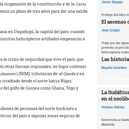
Javier Ramajo
 la suspensión de la constitución y de la
Carta
ponía un plazo de tres años para dar una salida
Prólogo del libro 
El ascenso 
Jean Ziegler
ana en Uagadugú, la capital del país, cuando
ientras helicópteros artillados empezaron a
Viaje por las agu
pretexto al periodi
heterogénea reali
Las historia
la crisis de seguridad que vive el país, que
ión otras fuerzas regionales, no logra contener
Begoña González
sulmanes
(JNIM), tributarias de
al-Qaeda
y en
NELSON MAN
n irradiado desde el norte hacia Níger,
es del golfo de Guinea como Ghana, Togo y
La Sudáfrica
en el neoli
Stefano Galieni
illones de personas del norte burkinés a
terior del país y algunas zonas seguras de
Entrevista a Swat
Mandela