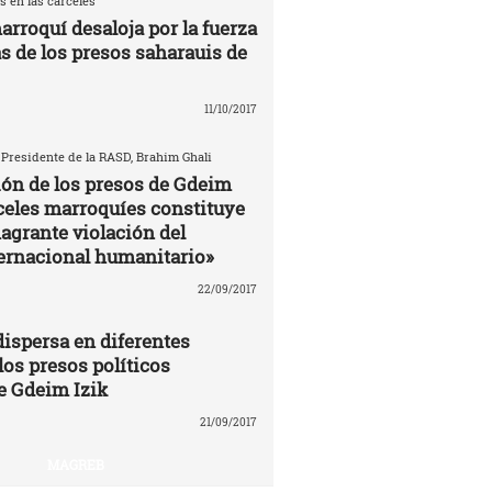
s en las carceles
arroquí desaloja por la fuerza
as de los presos saharauis de
11/10/2017
 Presidente de la RASD, Brahim Ghali
ión de los presos de Gdeim
rceles marroquíes constituye
agrante violación del
ernacional humanitario»
22/09/2017
ispersa en diferentes
los presos políticos
e Gdeim Izik
21/09/2017
MAGREB