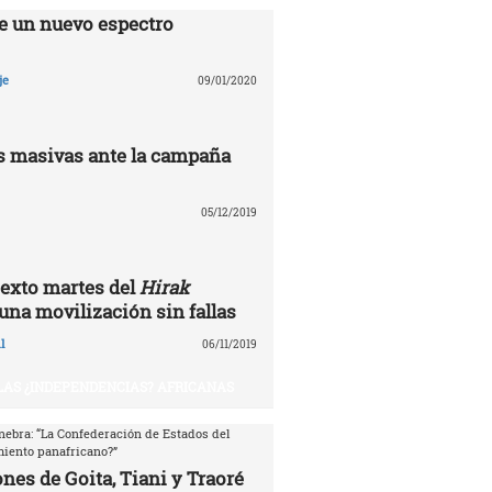
e un nuevo espectro
je
09/01/2020
 masivas ante la campaña
05/12/2019
exto martes del
Hirak
 una movilización sin fallas
l
06/11/2019
 LAS ¿INDEPENDENCIAS? AFRICANAS
nebra: “La Confederación de Estados del
miento panafricano?”
nes de Goita, Tiani y Traoré