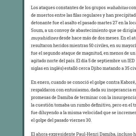
Los ataques constantes de los grupos
wahabitas
con
de muertos entre las filas regulares y han precipitad
detonante fue el asalto el pasado martes 27 en la lo
Soum, a un convoy de abastecimiento que se dirigía a
muyahidines
desde hace más de dos meses. En el at
resultaron heridos mientras 50 civiles, en su mayor
fue el segundo ataque de magnitud, en menos de un 
agitado norte del país. El día 5 de septiembre un IED
siglas en inglés) estalló cerca Djibo matando a 35 civ
En enero, cuando se conoció el golpe contra Kaboré, 
respaldaron con entusiasmo, dada su inoperancia en l
promesas de Damiba de terminar con la insurgencia
la cuestión tomaba un rumbo definitivo, pero en el 
fue diluyendo a la misma velocidad que se incremen
el golpe del pasado viernes 30.
El ahora expresidente Paul-Henri Damiba, incluso 