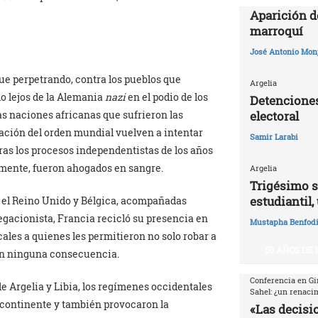
Aparición d
marroquí
José Antonio Mon
ue perpetrando, contra los pueblos que
Argelia
do lejos de la Alemania
nazi
en el podio de los
Detenciones
electoral
as naciones africanas que sufrieron las
ración del orden mundial vuelven a intentar
Samir Larabi
tras los procesos independentistas de los años
almente, fueron ahogados en sangre.
Argelia
Trigésimo s
estudiantil,
o el Reino Unido y Bélgica, acompañadas
egacionista, Francia recicló su presencia en
Mustapha Benfodi
ales a quienes les permitieron no solo robar a
50 AÑOS DE
sin ninguna consecuencia.
Conferencia en Gi
e Argelia y Libia, los regímenes occidentales
Sahel: ¿un renaci
l continente y también provocaron la
«Las decisio