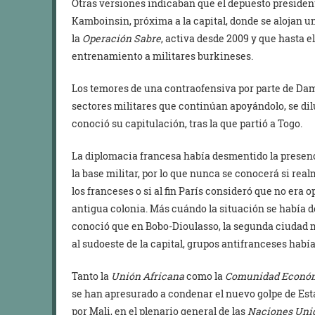
Otras versiones indicaban que el depuesto president
Kamboinsin, próxima a la capital, donde se alojan u
la
Operación Sabre
, activa desde 2009 y que hasta e
entrenamiento a militares burkineses.
Los temores de una contraofensiva por parte de Dami
sectores militares que continúan apoyándolo, se di
conoció su capitulación, tras la que partió a Togo.
La diplomacia francesa había desmentido la presen
la base militar, por lo que nunca se conocerá si rea
los franceses o si al fin París consideró que no era 
antigua colonia. Más cuándo la situación se había de
conoció que en Bobo-Dioulasso, la segunda ciudad 
al sudoeste de la capital, grupos antifranceses habí
Tanto la
Unión Africana
como la
Comunidad Económi
se han apresurado a condenar el nuevo golpe de Es
por Mali, en el plenario general de las
Naciones Uni