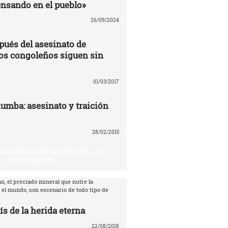
nsando en el pueblo»
26/09/2024
pués del asesinato de
os congoleños siguen sin
01/03/2017
umba: asesinato y traición
28/02/2015
NA GUERRA POR EL DERECHO A LA
EXPLOTACIÓN
n, el preciado mineral que nutre la
 el mundo, son escenario de todo tipo de
ís de la herida eterna
22/08/2018