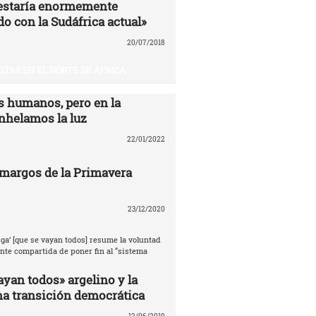
estaría enormemente
o con la Sudáfrica actual»
20/07/2018
LTAS EN EL NORTE DE ÁFRICA
 humanos, pero en la
nhelamos la luz
22/01/2022
amargos de la Primavera
23/12/2020
ga’ [que se vayan todos] resume la voluntad
te compartida de poner fin al “sistema
ayan todos» argelino y la
na transición democrática