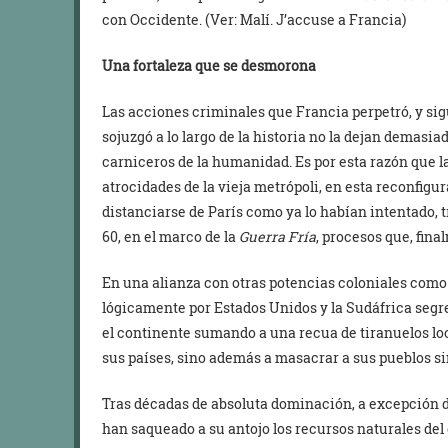
con Occidente. (Ver: Malí. J’accuse a Francia)
Una fortaleza que se desmorona
Las acciones criminales que Francia perpetró, y sig
sojuzgó a lo largo de la historia no la dejan demasia
carniceros de la humanidad. Es por esta razón que l
atrocidades de la vieja metrópoli, en esta reconfigu
distanciarse de París como ya lo habían intentado, 
60, en el marco de la
Guerra Fría
, procesos que, fin
En una alianza con otras potencias coloniales com
lógicamente por Estados Unidos y la Sudáfrica segr
el continente sumando a una recua de tiranuelos loc
sus países, sino además a masacrar a sus pueblos 
Tras décadas de absoluta dominación, a excepción d
han saqueado a su antojo los recursos naturales de