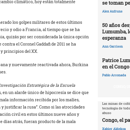
cambio climático, hoy están totalmente
se toman pe
Alex Anfruns
erado los golpes militares de estos últimos
50 años des
cio y odio a Francia, al tiempo que se ha
Lumumba, l
ia, quizás por ser considerada la única opción
esperanza
 contra el Coronel Gaddafi de 2011 se ha
Ann Garrison
y principios del XX.
Patrice Lum
icana y nuevamente reactivada ahora, Burkina
en el Congo
ses.
Pablo Arconada
 Investigación Estratégica de la Escuela
CONGO, U
, en un alarde único de hipocresía se dice que
 mala información recibida por los malíes,
Las minas de coltá
 justificar la rusa”. Como si las atrocidades
tecnología de todo
abuso
ación civil en estos últimos nueve años y
Congo, el pa
 días atrás, fueran producto de la mala
Xabier Aldekoa