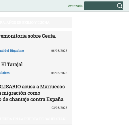
Avanzada
A: AÑOS DE EXILIO Y LUCHA
remonitoria sobre Ceuta,
ual del Riquelme
06/08/2026
 El Tarajal
 Salem
04/08/2026
OLISARIO acusa a Marruecos
 la migración como
 de chantaje contra España
03/08/2026
 GUERRA EN LA PUERTA DE SAHELSTAN