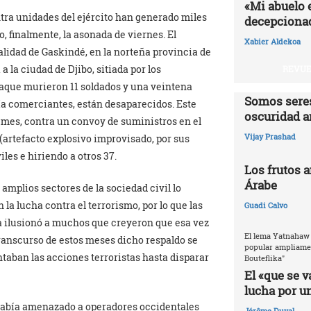
«Mi abuelo 
tra unidades del ejército han generado miles
decepcionad
o, finalmente, la asonada de viernes. El
Xabier Aldekoa
calidad de Gaskindé, en la norteña provincia de
 la ciudad de Djibo, sitiada por los
REVUE
aque murieron 11 soldados y una veintena
Somos seres
ía comerciantes, están desaparecidos. Este
oscuridad a
mes, contra un convoy de suministros en el
Vijay Prashad
 (artefacto explosivo improvisado, por sus
iles e hiriendo a otros 37.
Los frutos 
Árabe
amplios sectores de la sociedad civil lo
a lucha contra el terrorismo, por lo que las
Guadi Calvo
 ilusionó a muchos que creyeron que esa vez
El lema Yatnahaw 
transcurso de estos meses dicho respaldo se
popular ampliamen
taban las acciones terroristas hasta disparar
Bouteflika"
El «que se v
lucha por u
había amenazado a operadores occidentales
Jérôme Duval