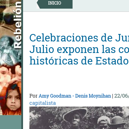
Skip
INICIO
to
content
Celebraciones de Ju
Julio exponen las c
históricas de Estad
Por
|
22/06
Amy Goodman - Denis Moynihan
capitalista