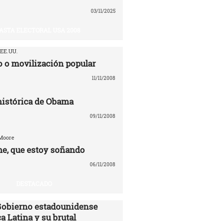
03/11/2025
ASTA ELECTORAL USA 2008
 EE.UU.
 o movilización popular
11/11/2008
 histórica de Obama
09/11/2008
 Moore
e, que estoy soñando
06/11/2008
DESTACADO
 Gobierno estadounidense
a Latina y su brutal