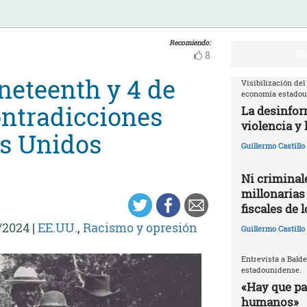
Recomiendo:
FR
8
neteenth y 4 de
Visibilización del
economía estado
ontradicciones
La desinfor
violencia y 
os Unidos
Guillermo Castill
Ni criminale
millonarias
fiscales de 
/2024
|
EE.UU.
,
Racismo y opresión
Guillermo Castill
Entrevista a Balde
estadounidense.
«Hay que par
humanos»