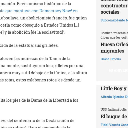
rmación. Revisionismo histórico de la
constructor
sta que mantuvo con Democracy Now! en
sociales
Laboulaye, un abolicionista francés, fue quien
Subcomandante M
frecerla como obsequio a Estados Unidos […]
] y la abolición [de la esclavitud]”.
Reciben míseros s
dicen que les qui
Nueva Orleá
da de la estatua: sus grilletes.
migrantes
 rotos en las muñecas de la ‘Dama de la
David Brooks
 Finalmente, sustituyeron los grilletes por una
60 ANIVER
anera muy sutil debajo de la túnica, a la altura
as rotas, estos eslabones rotos, es desde un
Little Boy y
Alfredo Iglesias 
a los pies de la Dama de la Libertad a los
USS Indianápolis
El buque de
vo del centenario de la Declaración de
Fidel Vascós Gonz
ión se retrasó. Para el momento de la