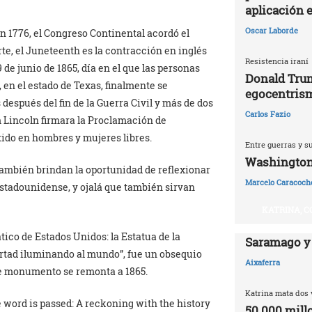
aplicación 
Oscar Laborde
en 1776, el Congreso Continental acordó el
te, el Juneteenth es la contracción en inglés
Resistencia iraní
de junio de 1865, día en el que las personas
Donald Trum
 en el estado de Texas, finalmente se
egocentris
después del fin de la Guerra Civil y más de dos
Carlos Fazio
 Lincoln firmara la Proclamación de
ido en hombres y mujeres libres.
Entre guerras y s
Washington,
también brindan la oportunidad de reflexionar
Marcelo Caracoch
estadounidense, y ojalá que también sirvan
KATRINA, C
o de Estados Unidos: la Estatua de la
Saramago y
ertad iluminando al mundo”, fue un obsequio
Aixaferra
ste monumento se remonta a 1865.
Katrina mata dos 
he word is passed: A reckoning with the history
50.000 millo