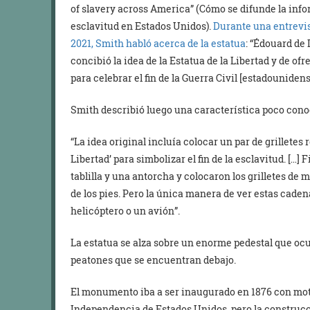
of slavery across America” (Cómo se difunde la info
esclavitud en Estados Unidos).
Durante una entrevi
2021, Smith habló acerca de la estatua
: “Édouard de 
concibió la idea de la Estatua de la Libertad y de o
para celebrar el fin de la Guerra Civil [estadounidense
Smith describió luego una característica poco conoci
“La idea original incluía colocar un par de grilletes
Libertad’ para simbolizar el fin de la esclavitud. […]
tablilla y una antorcha y colocaron los grilletes de m
de los pies. Pero la única manera de ver estas caden
helicóptero o un avión”.
La estatua se alza sobre un enorme pedestal que ocult
peatones que se encuentran debajo.
El monumento iba a ser inaugurado en 1876 con moti
Independencia de Estados Unidos, pero la construcc