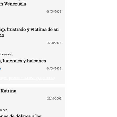
en Venezuela
06/08/2026
p, frustrado y víctima de su
mo
05/08/2026
ucesores
 funerales y halcones
e
04/08/2026
ON EL NEOLIBERALISMO AL CUELLO
 Katrina
26/10/2005
veces
nes de dólares a las