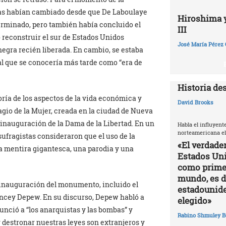
sas habían cambiado desde que De Laboulaye
Hiroshima y 
 terminado, pero también había concluido el
III
 reconstruir el sur de Estados Unidos
José María Pérez 
negra recién liberada. En cambio, se estaba
al que se conocería más tarde como “era de
Historia de
ría de los aspectos de la vida económica y
David Brooks
ragio de la Mujer, creada en la ciudad de Nueva
a inauguración de la Dama de la Libertad. En un
Habla el influyent
norteamericana el
 sufragistas consideraron que el uso de la
«El verdade
na mentira gigantesca, una parodia y una
Estados Uni
como primer
mundo, es di
e inauguración del monumento, incluido el
estadounide
uncey Depew. En su discurso, Depew habló a
elegido»
unció a “los anarquistas y las bombas” y
Rabino Shmuley B
y destronar nuestras leyes son extranjeros y