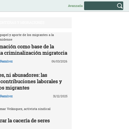
Avanzada
ONTERAS Y MIGRACIONES
 papel y aporte de los migrantes a la
unidense
mación como base de la
la criminalización migratoria
o Ramírez
06/03/2026
s, ni abusadores: las
 contribuciones laborales y
los migrantes
o Ramírez
31/12/2025
mar Velásquez, activista sindical
ar la cacería de seres