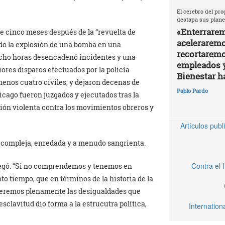
El cerebro del pro
destapa sus plane
«Enterrarem
e cinco meses después de la “revuelta de
aceleraremos
do la explosión de una bomba en una
recortaremo
 ocho horas desencadenó incidentes y una
empleados 
riores disparos efectuados por la policía
Bienestar h
menos cuatro civiles, y dejaron decenas de
Pablo Pardo
icago fueron juzgados y ejecutados tras la
sión violenta contra los movimientos obreros y
Artículos pub
s compleja, enredada y a menudo sangrienta.
Contra el 
egó: “Si no comprendemos y tenemos en
to tiempo, que en términos de la historia de la
eremos plenamente las desigualdades que
clavitud dio forma a la estrucutra política,
Internatio