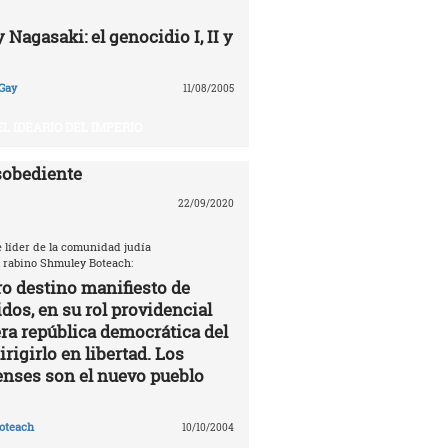
Nagasaki: el genocidio I, II y
Gay
11/08/2005
EL IDEARIO DEL IMPERIO
sobediente
22/09/2020
e líder de la comunidad judía
 rabino Shmuley Boteach:
ro destino manifiesto de
dos, en su rol providencial
a república democrática del
rigirlo en libertad. Los
nses son el nuevo pueblo
oteach
10/10/2004