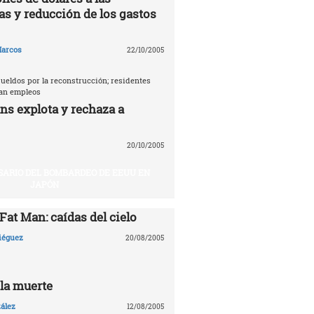
as y reducción de los gastos
arcos
22/10/2005
ueldos por la reconstrucción; residentes
tan empleos
ns explota y rechaza a
20/10/2005
SARIO DEL BOMBARDEO DE EEUU EN
JAPÓN
 Fat Man: caídas del cielo
Diéguez
20/08/2005
 la muerte
ález
12/08/2005