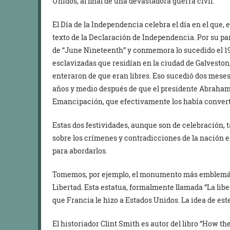
Unidos, al final de una devastadora guerra civil.
El Día de la Independencia celebra el día en el que, 
texto de la Declaración de Independencia. Por su par
de “June Nineteenth” y conmemora lo sucedido el 19 
esclavizadas que residían en la ciudad de Galveston,
enteraron de que eran libres. Eso sucedió dos meses 
años y medio después de que el presidente Abraham
Emancipación, que efectivamente los había convert
Estas dos festividades, aunque son de celebración, 
sobre los crímenes y contradicciones de la nación 
para abordarlos.
Tomemos, por ejemplo, el monumento más emblemátic
Libertad. Esta estatua, formalmente llamada “La lib
que Francia le hizo a Estados Unidos. La idea de e
El historiador Clint Smith es autor del libro “How t