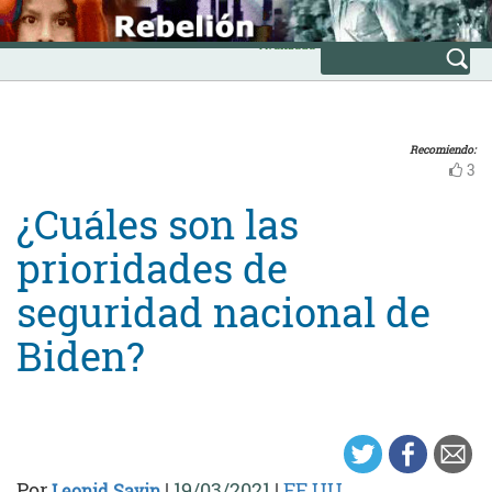
Skip
INICIO
to
Avanzada
content
Recomiendo:
3
¿Cuáles son las
prioridades de
seguridad nacional de
Biden?
Por
|
19/03/2021
|
EE.UU.
Leonid Savin