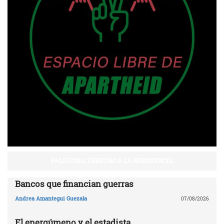
PALESTINA: DERECHO A LA RESISTENCIA
Bancos que financian guerras
Andrea Amantegui Guezala
07/08/2026
El energúmeno y el estadista