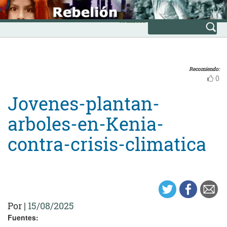
Skip
INICIO
to
Avanzada
content
Recomiendo:
0
Jovenes-plantan-
arboles-en-Kenia-
contra-crisis-climatica
Por
|
15/08/2025
Fuentes: