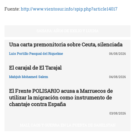
Fuente:
http://www.vientosur.info/spip.php?article14017
SAHARA: AÑOS DE EXILIO Y LUCHA
Una carta premonitoria sobre Ceuta, silenciada
Luis Portillo Pasqual del Riquelme
06/08/2026
El carajal de El Tarajal
Mahjub Mohamed Salem
04/08/2026
El Frente POLISARIO acusa a Marruecos de
utilizar la migración como instrumento de
chantaje contra España
03/08/2026
MALÍ, CAOS Y GUERRA EN LA PUERTA DE SAHELSTAN