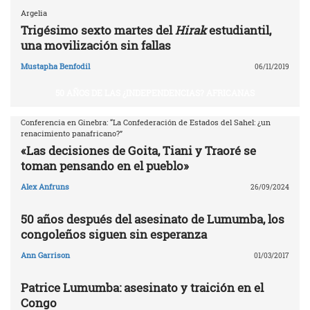
Argelia
Trigésimo sexto martes del
Hirak
estudiantil,
una movilización sin fallas
Mustapha Benfodil
06/11/2019
50 AÑOS DE LAS ¿INDEPENDENCIAS? AFRICANAS
Conferencia en Ginebra: “La Confederación de Estados del Sahel: ¿un
renacimiento panafricano?”
«Las decisiones de Goita, Tiani y Traoré se
toman pensando en el pueblo»
Alex Anfruns
26/09/2024
50 años después del asesinato de Lumumba, los
congoleños siguen sin esperanza
Ann Garrison
01/03/2017
Patrice Lumumba: asesinato y traición en el
Congo