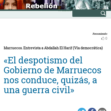
Skip
INICIO
to
Avanzada
content
Recomiendo:
0
Marruecos. Entrevista a Abdallah El Harif (Vía democrática)
«El despotismo del
Gobierno de Marruecos
nos conduce, quizás, a
una guerra civil»