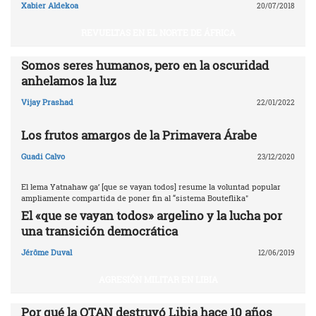
Xabier Aldekoa
20/07/2018
REVUELTAS EN EL NORTE DE ÁFRICA
Somos seres humanos, pero en la oscuridad
anhelamos la luz
Vijay Prashad
22/01/2022
Los frutos amargos de la Primavera Árabe
Guadi Calvo
23/12/2020
El lema Yatnahaw ga’ [que se vayan todos] resume la voluntad popular
ampliamente compartida de poner fin al “sistema Bouteflika"
El «que se vayan todos» argelino y la lucha por
una transición democrática
Jérôme Duval
12/06/2019
AGRESIÓN MILITAR EN LIBIA
Por qué la OTAN destruyó Libia ‎hace 10 años‎