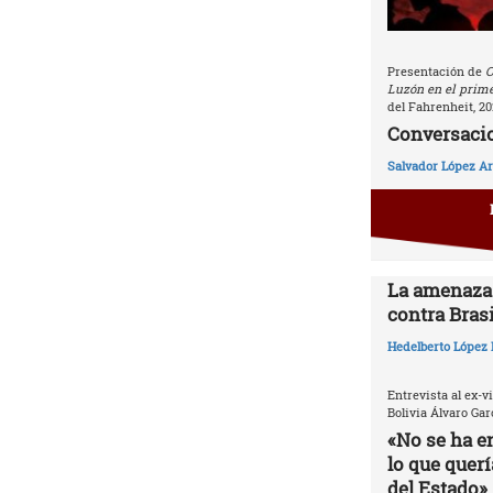
Presentación de
C
Luzón en el prime
del Fahrenheit, 20
Conversacio
Salvador López Ar
La amenaza 
contra Brasi
Hedelberto López 
Entrevista al ex-v
Bolivia Álvaro Gar
«No se ha e
lo que quer
del Estado»