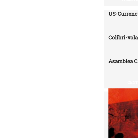
US-Currenc
Colibri-vo
Asamblea 
CENT