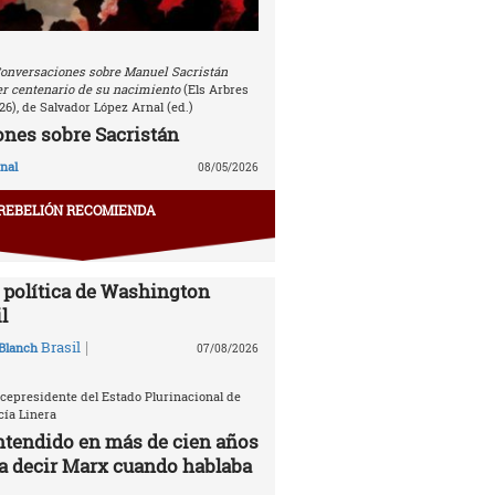
onversaciones sobre Manuel Sacristán
r centenario de su nacimiento
(Els Arbres
26), de Salvador López Arnal (ed.)
nes sobre Sacristán
nal
08/05/2026
REBELIÓN RECOMIENDA
política de Washington
l
|
Brasil
Blanch
07/08/2026
icepresidente del Estado Plurinacional de
cía Linera
ntendido en más de cien años
ía decir Marx cuando hablaba