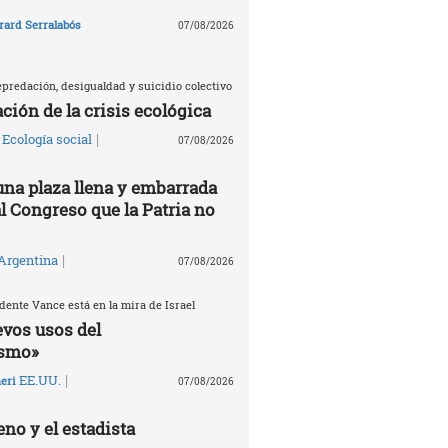
rard Serralabós
07/08/2026
predación, desigualdad y suicidio colectivo
ción de la crisis ecológica
|
Ecología social
07/08/2026
una plaza llena y embarrada
al Congreso que la Patria no
|
Argentina
07/08/2026
dente Vance está en la mira de Israel
evos usos del
ismo»
|
EE.UU.
eri
07/08/2026
no y el estadista