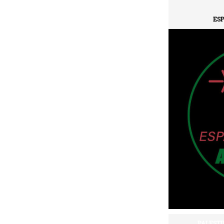
ESP
PALESTI