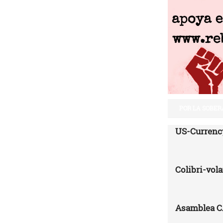
POR LA SOBER
US-Currenc
Colibri-vo
Asamblea 