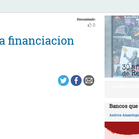
Recomiendo:
0
a financiacion
30 AÑOS DE R
Bancos que 
Andrea Amantegui