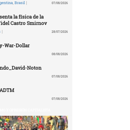
|
gentina
,
Brasil
07/08/2026
enta la física de la
Fidel Castro Smirnov
|
s
28/07/2026
y-War-Dollar
08/08/2026
lando_David-Noton
07/08/2026
CADTM
07/08/2026
MO Y OPRESIÓN CAPITALISTA