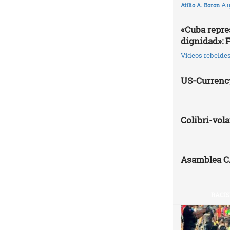
Ar
Atilio A. Boron
«Cuba repres
dignidad»: 
Vídeos rebelde
US-Currenc
Colibri-vo
Asamblea 
RACIS