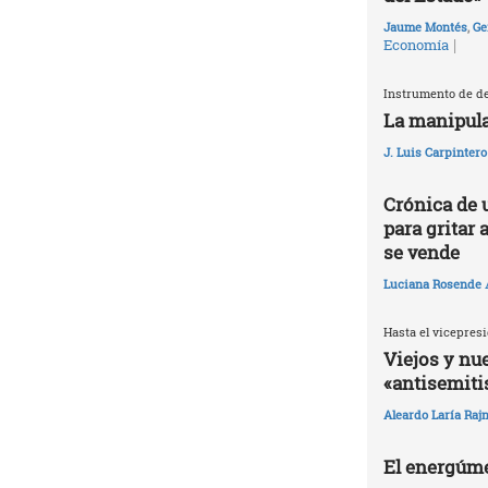
Jaume Montés
,
Ge
|
Economía
Instrumento de de
La manipula
J. Luis Carpintero
Crónica de 
para gritar 
se vende
Luciana Rosende
Hasta el vicepresi
Viejos y nu
«antisemit
Aleardo Laría Rajn
El energúme