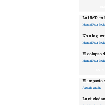
RE
La UMD en l
Manuel Ruiz Robl
No a la guer
Manuel Ruiz Robl
El colapso d
Manuel Ruiz Robl
LA IN
El impacto 
Antonio Antón
La ciudadan