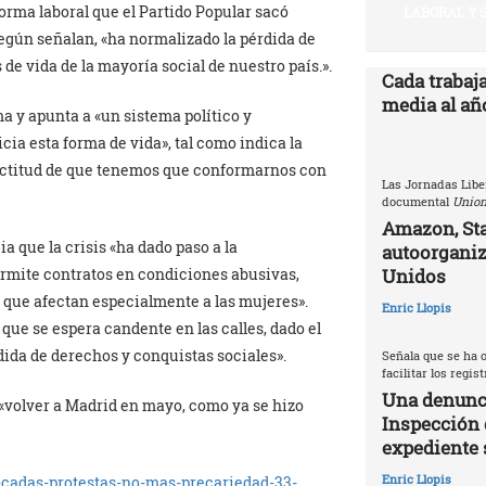
forma laboral que el Partido Popular sacó
LABORAL Y 
según señalan, «ha normalizado la pérdida de
de vida de la mayoría social de nuestro país.».
Cada trabaj
media al año
rma y apunta a «un sistema político y
ia esta forma de vida», tal como indica la
actitud de que tenemos que conformarnos con
Las Jornadas Libe
documental
Union
Amazon, Sta
 que la crisis «ha dado paso a la
autoorganiz
Unidos
rmite contratos en condiciones abusivas,
 que afectan especialmente a las mujeres».
Enric Llopis
que se espera candente en las calles, dado el
dida de derechos y conquistas sociales».
Señala que se ha o
facilitar los regis
Una denunci
«volver a Madrid en mayo, como ya se hizo
Inspección 
expediente 
Enric Llopis
ocadas-protestas-no-mas-precariedad-33-