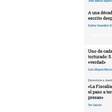
José María Agüer
A una décad
escrito desp
Dailos González D
PROCESO EN E
Uno de cada
torturado: 5
«verdad»
Luis Miguel Barce
Entrevista a Jose
«La Fiscalía
el paso a te
presas»
Ter García