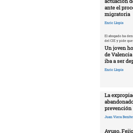
actuación d
ante el proc
migratoria
Enric Llopis
El abogado ha den
del CIE y pide que
Un joven ho
de Valencia
iba a ser de
Enric Llopis
La expropia
abandonado
prevención 
Juan Viera Beníte
Ayuso, Feijo