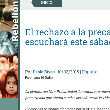
Skip
INICIO
to
content
El rechazo a la prec
escuchará este sába
Por
|
10/02/2018
|
España
Pablo Rivas
Fuentes:
El Salto
La plataforma No + Precariedad denuncia «un nuev
precariedad que afecta a todas las esferas de la vida
«Somos las personas afectadas por la crisis, los rec