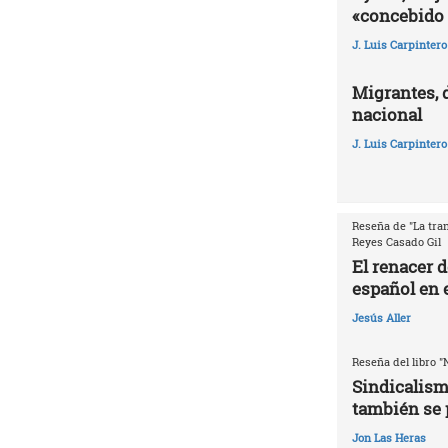
«concebido 
J. Luis Carpintero
Migrantes, 
nacional
J. Luis Carpintero
Reseña de "La tran
Reyes Casado Gil
El renacer 
español en e
Jesús Aller
Reseña del libro "
Sindicalism
también se 
Jon Las Heras