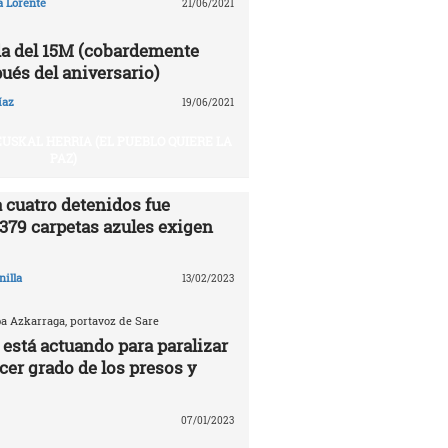
a Lorente
21/06/2021
a del 15M (cobardemente
ués del aniversario)
íaz
19/06/2021
USKAL HERRIA (EL PUEBLO QUIERE LA
PAZ)
 cuatro detenidos fue
.379 carpetas azules exigen
nilla
13/02/2023
ba Azkarraga, portavoz de Sare
 está actuando para paralizar
rcer grado de los presos y
07/01/2023