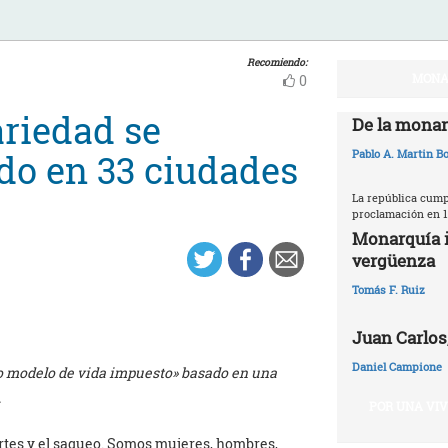
Recomiendo:
MONA
0
ariedad se
De la monar
do en 33 ciudades
Pablo A. Martin Bo
La república cumpl
proclamación en 1
Monarquía i
vergüenza
Tomás F. Ruiz
Juan Carlos,
Daniel Campione
o modelo de vida impuesto» basado en una
.
POR UNA VI
ortes y el saqueo. Somos mujeres, hombres,