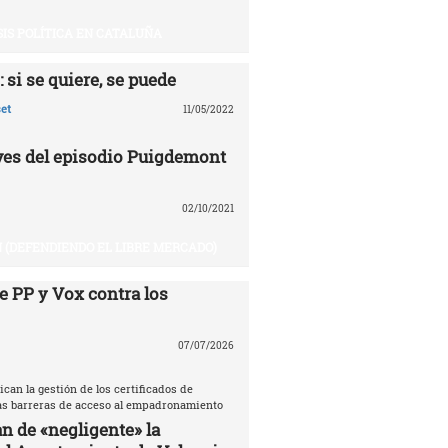
SIS POLÍTICA EN CATALUÑA
 si se quiere, se puede
et
11/05/2022
aves del episodio Puigdemont
02/10/2021
 (DEFENDIENDO EL LIBRE MERCADO)
e PP y Vox contra los
07/07/2026
ican la gestión de los certificados de
las barreras de acceso al empadronamiento
n de «negligente» la