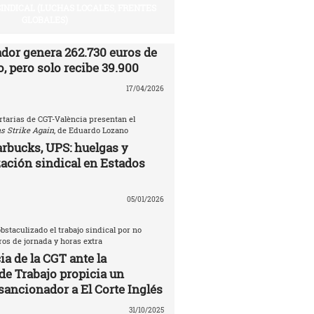
SINDICAL (LUCHAS LOCALES, FRENTES
GLOBALES)
ador genera 262.730 euros de
, pero solo recibe 39.900
17/04/2026
rtarias de CGT-València presentan el
s Strike Again
, de Eduardo Lozano
rbucks, UPS: huelgas y
ación sindical en Estados
05/01/2026
bstaculizado el trabajo sindical por no
tros de jornada y horas extra
a de la CGT ante la
de Trabajo propicia un
sancionador a El Corte Inglés
31/10/2025