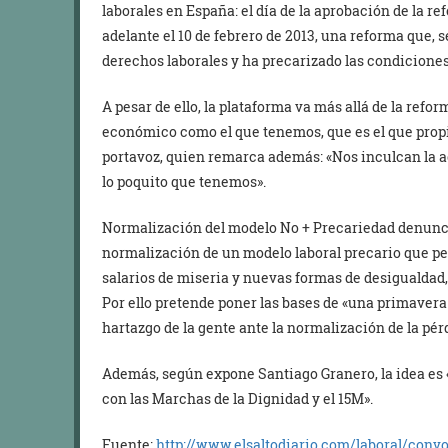
laborales en España: el día de la aprobación de la re
adelante el 10 de febrero de 2013, una reforma que, 
derechos laborales y ha precarizado las condiciones 
A pesar de ello, la plataforma va más allá de la refo
económico como el que tenemos, que es el que propic
portavoz, quien remarca además: «Nos inculcan la 
lo poquito que tenemos».
Normalización del modelo No + Precariedad denuncia
normalización de un modelo laboral precario que pe
salarios de miseria y nuevas formas de desigualdad,
Por ello pretende poner las bases de «una primavera 
hartazgo de la gente ante la normalización de la pér
Además, según expone Santiago Granero, la idea es 
con las Marchas de la Dignidad y el 15M».
Fuente:
http://www.elsaltodiario.com/laboral/conv