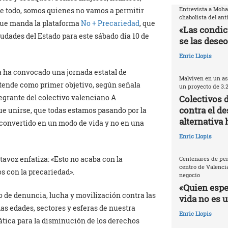
Entrevista a Moh
re todo, somos quienes no vamos a permitir
chabolista del ant
que manda la plataforma
No + Precariedad
, que
«Las condic
udades del Estado para este sábado día 10 de
se las deseo
Enric Llopis
ma ha convocado una jornada estatal de
Malviven en un as
etende como primer objetivo, según señala
un proyecto de 3.
egrante del colectivo valenciano A
Colectivos 
contra el de
ue unirse, que todas estamos pasando por la
alternativa 
 convertido en un modo de vida y no en una
Enric Llopis
rtavoz enfatiza: «Esto no acaba con la
Centenares de per
centro de Valencia
 con la precariedad».
negocio
«Quien espec
o de denuncia, lucha y movilización contra las
vida no es 
las edades, sectores y esferas de nuestra
Enric Llopis
ática para la disminución de los derechos