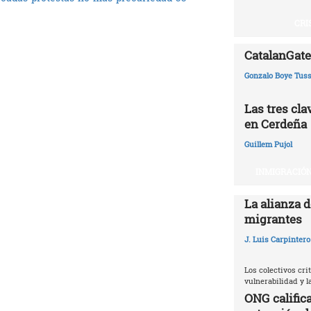
CRI
CatalanGate:
Gonzalo Boye Tuss
Las tres cl
en Cerdeña
Guillem Pujol
INMIGRACIÓN
La alianza d
migrantes
J. Luis Carpintero
Los colectivos crit
vulnerabilidad y 
ONG califica