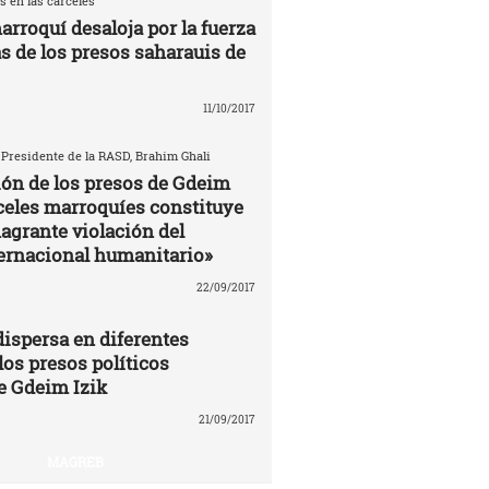
s en las carceles
arroquí desaloja por la fuerza
as de los presos saharauis de
11/10/2017
 Presidente de la RASD, Brahim Ghali
ión de los presos de Gdeim
rceles marroquíes constituye
agrante violación del
ernacional humanitario»
22/09/2017
ispersa en diferentes
los presos políticos
e Gdeim Izik
21/09/2017
MAGREB