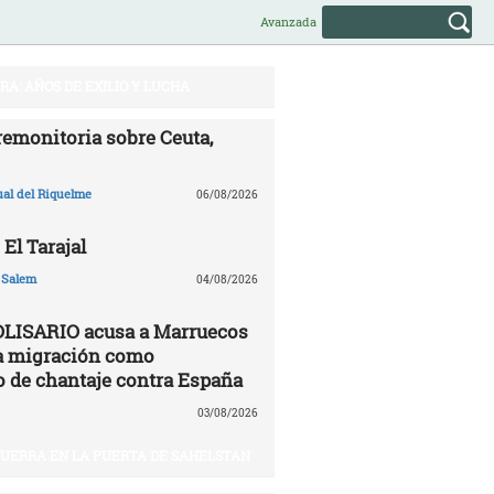
Avanzada
A: AÑOS DE EXILIO Y LUCHA
remonitoria sobre Ceuta,
ual del Riquelme
06/08/2026
 El Tarajal
 Salem
04/08/2026
OLISARIO acusa a Marruecos
 la migración como
 de chantaje contra España
03/08/2026
 GUERRA EN LA PUERTA DE SAHELSTAN