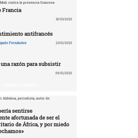
Mali contra la presencia francesa
e Francia
18/03/2020
entimiento antifrancés
lgado Fernández
23/01/2020
 una razón para subsistir
09/01/2020
LIBROS Y RESEÑAS
r Aldekoa, periodista, autor de
ería sentirse
te afortunada de ser el
itario de África, y por miedo
vechamos»