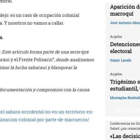
 moral.
Aparición d
marroquí
lejo: es un caso de ocupación colonial
ía. Y nosotros no vamos a callar.
José Antonio Mon
Argelia
a.
Detenciones
electoral
:
Este artículo forma parte de una serie
que
aui y el Frente Polisario”,
donde analizamos
Samir Larabi
imar la lucha saharaui y blanquear la
Argelia
Trigésimo s
estudiantil,
 documentación y compromiso con la causa
Mustapha Benfodi
50 AÑOS DE
/el-sahara-occidental-no-es-un-territorio-en-
minacion-colonial-por-parte-de-marruecos/
Conferencia en Gi
Sahel: ¿un renaci
«Las decisio