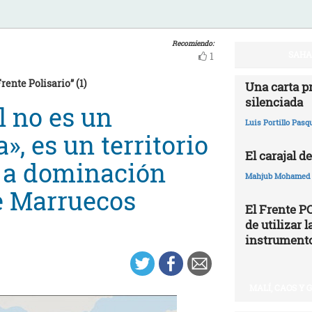
Recomiendo:
SAHAR
1
ente Polisario” (1)
Una carta p
silenciada
l no es un
Luis Portillo Pasq
a», es un territorio
El carajal de
 a dominación
Mahjub Mohamed
de Marruecos
El Frente P
de utilizar
instrumento
MALÍ, CAOS Y