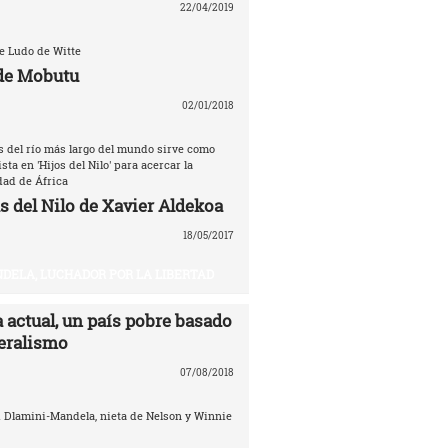
22/04/2019
de Ludo de Witte
de Mobutu
02/01/2018
as del río más largo del mundo sirve como
sta en 'Hijos del Nilo' para acercar la
dad de África
s del Nilo de Xavier Aldekoa
18/05/2017
DELA, LUCHADOR POR LA LIBERTAD
 actual, un país pobre basado
beralismo
07/08/2018
i Dlamini-Mandela, nieta de Nelson y Winnie