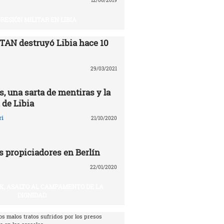
12/06/2019
RESIÓN MILITAR EN LIBIA
TAN destruyó Libia ‎hace 10
29/03/2021
, una sarta de mentiras y la
 de Libia
ri
21/10/2020
s propiciadores en Berlín
22/01/2020
IK, ASALTO AL CAMPAMENTO DE LA
DIGNIDAD
os malos tratos sufridos por los presos