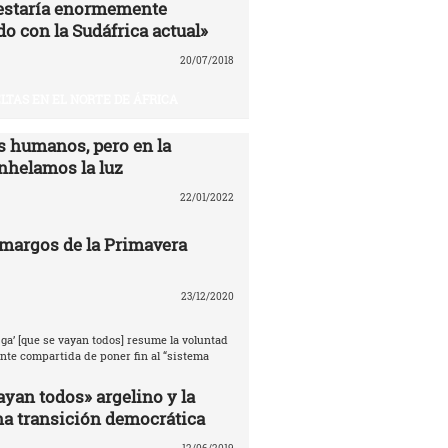
estaría enormemente
o con la Sudáfrica actual»
20/07/2018
LTAS EN EL NORTE DE ÁFRICA
 humanos, pero en la
nhelamos la luz
22/01/2022
amargos de la Primavera
23/12/2020
ga’ [que se vayan todos] resume la voluntad
te compartida de poner fin al “sistema
ayan todos» argelino y la
na transición democrática