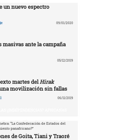
e un nuevo espectro
je
09/01/2020
 masivas ante la campaña
05/12/2019
exto martes del
Hirak
 una movilización sin fallas
l
06/11/2019
 LAS ¿INDEPENDENCIAS? AFRICANAS
nebra: “La Confederación de Estados del
miento panafricano?”
nes de Goita, Tiani y Traoré