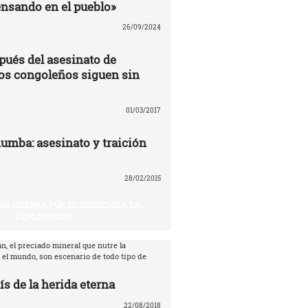
nsando en el pueblo»
26/09/2024
pués del asesinato de
os congoleños siguen sin
01/03/2017
umba: asesinato y traición
28/02/2015
NA GUERRA POR EL DERECHO A LA
EXPLOTACIÓN
n, el preciado mineral que nutre la
 el mundo, son escenario de todo tipo de
ís de la herida eterna
22/08/2018