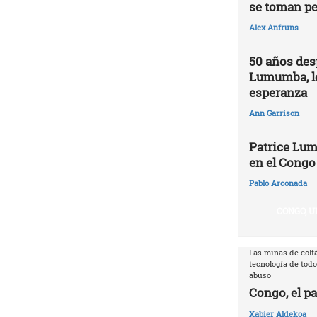
se toman pe
Alex Anfruns
50 años des
Lumumba, l
esperanza
Ann Garrison
Patrice Lum
en el Congo
Pablo Arconada
CONGO, U
Las minas de coltá
tecnología de todo
abuso
Congo, el pa
Xabier Aldekoa