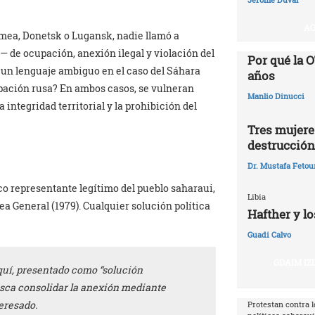
AG
imea, Donetsk o Lugansk, nadie llamó a
— de ocupación, anexión ilegal y violación del
Por qué la O
 un lenguaje ambiguo en el caso del Sáhara
años‎
upación rusa? En ambos casos, se vulneran
Manlio Dinucci
a integridad territorial y la prohibición del
Tres mujeres
destrucción
Dr. Mustafa Fetou
o representante legítimo del pueblo saharaui,
Libia
a General (1979). Cualquier solución política
Hafther y lo
Guadi Calvo
GDAIM IZ
uí, presentado como “solución
sca consolidar la anexión mediante
eresado.
Protestan contra l