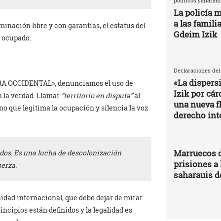
políticos saharaui
La policía m
a las famili
nación libre y con garantías, el estatus del
Gdeim Izik
o ocupado.
Declaraciones del
«La dispers
A OCCIDENTAL», denunciamos el uso de
Izik por cá
 la verdad. Llamar
“territorio en disputa”
al
una nueva fl
no que legitima la ocupación y silencia la voz
derecho int
Marruecos d
dos. Es una lucha de
descolonización
prisiones a 
uerza.
saharauis d
idad internacional, que debe dejar de mirar
incipios están definidos y la legalidad es