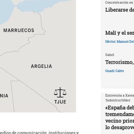
Concentración en 
Liberarse d
Malí y el s
Héctor Manuel De
Sahel
Terrorismo,
Guadi Calvo
Entrevista a Xavie
'Indestructibles'
«España deb
tremendamen
vecino prior
lo desapro
medios de comunicación, instituciones y