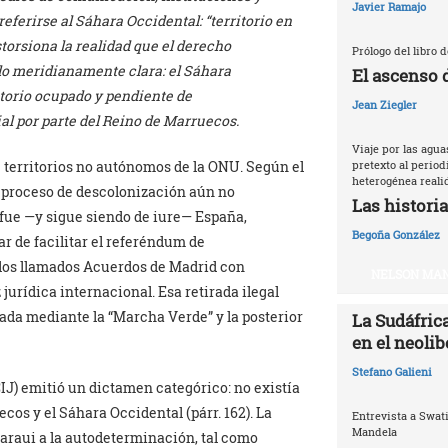
Javier Ramajo
ferirse al Sáhara Occidental: “territorio en
torsiona la realidad que el derecho
Prólogo del libro 
do meridianamente clara: el Sáhara
El ascenso 
ritorio ocupado y pendiente de
Jean Ziegler
l por parte del Reino de Marruecos.
Viaje por las agu
de territorios no autónomos de la ONU. Según el
pretexto al periodi
heterogénea reali
n proceso de descolonización aún no
Las historia
fue —y sigue siendo de iure— España,
Begoña González
r de facilitar el referéndum de
 los llamados Acuerdos de Madrid con
NELSON MAN
urídica internacional. Esa retirada ilegal
ada mediante la “Marcha Verde” y la posterior
La Sudáfrica
en el neoli
Stefano Galieni
CIJ) emitió un dictamen categórico: no existía
cos y el Sáhara Occidental (párr. 162). La
Entrevista a Swat
Mandela
haraui a la autodeterminación, tal como