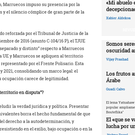
«Mi abuelo 
o, Marruecos impuso su presencia por la
decepcionad
 y el silencio cómplice de gran parte de la
Xabier Aldekoa
REVUE
o reforzada por el Tribunal de Justicia de la
iembre de 2016 (asunto C-104/16 P), el TJUE
Somos seres
 separado y distinto” respecto a Marruecos
oscuridad a
la UE y Marruecos se apliquen al territorio
Vijay Prashad
representado por el Frente Polisario. Esta
 y 2021, consolidando un marco legal: el
Los frutos 
u ocupación carece de legitimidad.
Árabe
Guadi Calvo
territorio en disputa”?
El lema Yatnahaw 
udir la verdad jurídica y política. Presentar
popular ampliamen
Bouteflika"
quivalentes borra el hecho fundamental de que
El «que se v
del derecho a la autodeterminación, y
lucha por u
esistiendo en el exilio, bajo ocupación o en la
Jérôme Duval