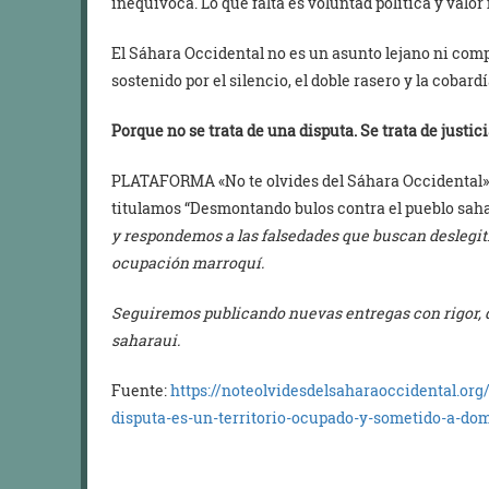
inequívoca. Lo que falta es voluntad política y valor
El Sáhara Occidental no es un asunto lejano ni comp
sostenido por el silencio, el doble rasero y la cobard
Porque no se trata de una disputa. Se trata de justici
PLATAFORMA «No te olvides del Sáhara Occidental»
titulamos “Desmontando bulos contra el pueblo sahar
y respondemos a las falsedades que buscan deslegit
ocupación marroquí.
Seguiremos publicando nuevas entregas con rigor,
saharaui.
Fuente:
https://noteolvidesdelsaharaoccidental.org
disputa-es-un-territorio-ocupado-y-sometido-a-do