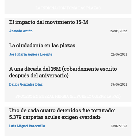
LA INDIGNACIÓN TOMA LAS PLAZAS
El impacto del movimiento 15-M
Antonio Antón
24/05/2022
La ciudadanía en las plazas
José María Agüera Lorente
21/06/2021
A una década del 15M (cobardemente escrito
después del aniversario)
Dailos González Díaz
19/06/2021
PROCESO EN EUSKAL HERRIA (EL PUEBLO QUIERE LA PAZ)
Uno de cada cuatro detenidos fue torturado:
5.379 carpetas azules exigen «verdad»
Luis Miguel Barcenilla
13/02/2023