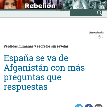
Skip
INICIO
to
Avanzada
content
Recomiendo:
2
Pérdidas humanas y secretos sin revelar
España se va de
Afganistán con más
preguntas que
respuestas