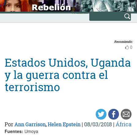
Skip
INICIO
to
Avanzada
content
Recomiendo:
0
Estados Unidos, Uganda
y la guerra contra el
terrorismo
Por
|
08/03/2018
|
África
Ann Garrison
,
Helen Epstein
Fuentes:
Umoya