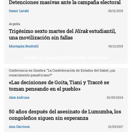
Detenciones masivas ante la campaña electoral
Samir Larabi
05/12/2019
Argelia
Trigésimo sexto martes del
Hirak
estudiantil,
una movilización sin fallas
Mustapha Benfodil
06/11/2019
50 AÑOS DE LAS ¿INDEPENDENCIAS? AFRICANAS
Conferencia en Ginebra: “La Confederación de Estados del Sahel: ¿un
renacimiento panafricano?”
«Las decisiones de Goita, Tiani y Traoré se
toman pensando en el pueblo»
Alex Anfruns
26/09/2024
50 años después del asesinato de Lumumba, los
congoleños siguen sin esperanza
Ann Garrison
01/03/2017