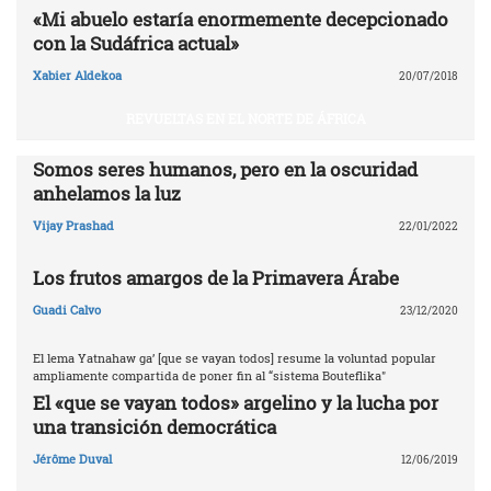
«Mi abuelo estaría enormemente decepcionado
con la Sudáfrica actual»
Xabier Aldekoa
20/07/2018
REVUELTAS EN EL NORTE DE ÁFRICA
Somos seres humanos, pero en la oscuridad
anhelamos la luz
Vijay Prashad
22/01/2022
Los frutos amargos de la Primavera Árabe
Guadi Calvo
23/12/2020
El lema Yatnahaw ga’ [que se vayan todos] resume la voluntad popular
ampliamente compartida de poner fin al “sistema Bouteflika"
El «que se vayan todos» argelino y la lucha por
una transición democrática
Jérôme Duval
12/06/2019