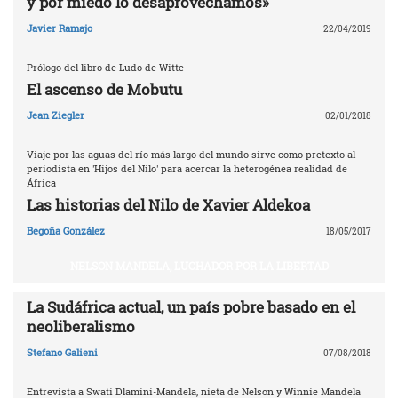
y por miedo lo desaprovechamos»
Javier Ramajo
22/04/2019
Prólogo del libro de Ludo de Witte
El ascenso de Mobutu
Jean Ziegler
02/01/2018
Viaje por las aguas del río más largo del mundo sirve como pretexto al
periodista en 'Hijos del Nilo' para acercar la heterogénea realidad de
África
Las historias del Nilo de Xavier Aldekoa
Begoña González
18/05/2017
NELSON MANDELA, LUCHADOR POR LA LIBERTAD
La Sudáfrica actual, un país pobre basado en el
neoliberalismo
Stefano Galieni
07/08/2018
Entrevista a Swati Dlamini-Mandela, nieta de Nelson y Winnie Mandela