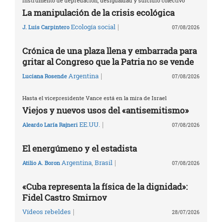
Instrumento de depredación, desigualdad y suicidio colectivo
La manipulación de la crisis ecológica
|
Ecología social
J. Luis Carpintero
07/08/2026
Crónica de una plaza llena y embarrada para
gritar al Congreso que la Patria no se vende
|
Argentina
Luciana Rosende
07/08/2026
Hasta el vicepresidente Vance está en la mira de Israel
Viejos y nuevos usos del «antisemitismo»
|
EE.UU.
Aleardo Laría Rajneri
07/08/2026
El energúmeno y el estadista
|
Argentina
,
Brasil
Atilio A. Boron
07/08/2026
«Cuba representa la física de la dignidad»:
Fidel Castro Smirnov
|
Vídeos rebeldes
28/07/2026