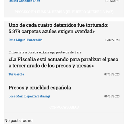
Dailos González Díaz
19/06/2021
PROCESO EN EUSKAL HERRIA (EL PUEBLO QUIERE LA PAZ)
Uno de cada cuatro detenidos fue torturado:
5.379 carpetas azules exigen «verdad»
Luis Miguel Barcenilla
13/02/2023
Entrevista a Joseba Azkarraga, portavoz de Sare
«La Fiscalía está actuando para paralizar el paso
a tercer grado de los presos y presas»
Ter García
07/01/2023
Presos y crueldad española
Jose Mari Esparza Zabalegi
06/01/2023
CONVOCATORIAS
No posts found.