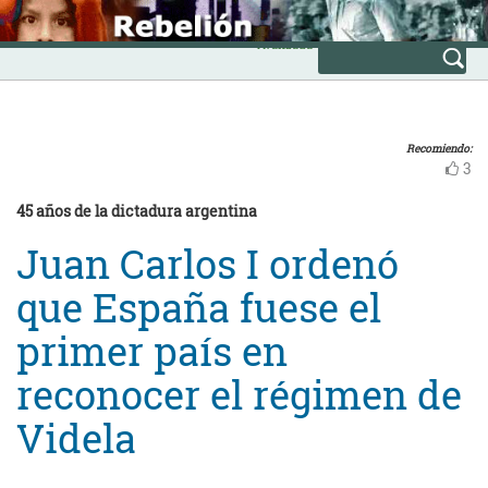
Skip
INICIO
to
Avanzada
content
Recomiendo:
3
45 años de la dictadura argentina
Juan Carlos I ordenó
que España fuese el
primer país en
reconocer el régimen de
Videla