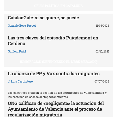
CRISIS POLÍTICA EN CATALUÑA
CatalanGate: si se quiere, se puede
Gonzalo Boye Tusset
11/05/2022
Las tres claves del episodio Puigdemont en
Cerdeña
Guillem Pujol
02/10/2021
INMIGRACIÓN (DEFENDIENDO EL LIBRE MERCADO)
La alianza de PP y Vox contra los migrantes
J. Luis Carpintero
07/07/2026
Los colectivos critican la gestión de los certificados de vulnerabilidad y
las barreras de acceso al empadronamiento
ONG califican de «negligente» la actuación del
Ayuntamiento de Valencia ante el proceso de
regularización migratoria