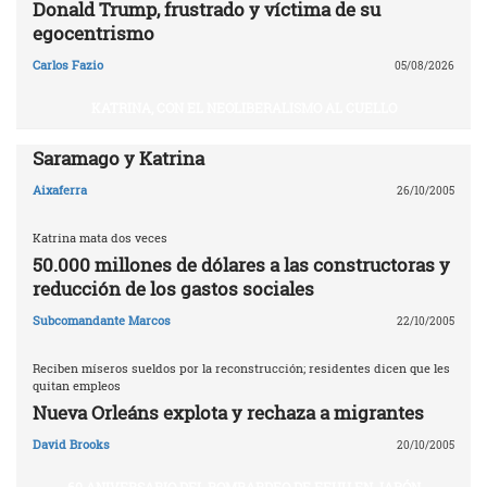
Donald Trump, frustrado y víctima de su
egocentrismo
Carlos Fazio
05/08/2026
KATRINA, CON EL NEOLIBERALISMO AL CUELLO
Saramago y Katrina
Aixaferra
26/10/2005
Katrina mata dos veces
50.000 millones de dólares a las constructoras y
reducción de los gastos sociales
Subcomandante Marcos
22/10/2005
Reciben míseros sueldos por la reconstrucción; residentes dicen que les
quitan empleos
Nueva Orleáns explota y rechaza a migrantes
David Brooks
20/10/2005
60 ANIVERSARIO DEL BOMBARDEO DE EEUU EN JAPÓN