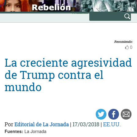
Skip
INICIO
to
Avanzada
content
Recomiendo:
0
La creciente agresividad
de Trump contra el
mundo
Por
|
17/03/2018
|
EE.UU.
Editorial de La Jornada
Fuentes:
La Jornada