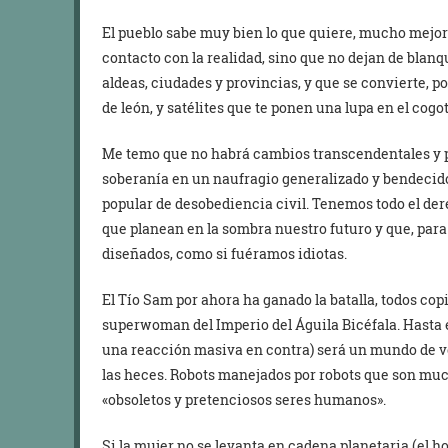
El pueblo sabe muy bien lo que quiere, mucho mejor 
contacto con la realidad, sino que no dejan de blanq
aldeas, ciudades y provincias, y que se convierte, po
de león, y satélites que te ponen una lupa en el cogo
Me temo que no habrá cambios transcendentales y p
soberanía en un naufragio generalizado y bendecid
popular de desobediencia civil. Tenemos todo el der
que planean en la sombra nuestro futuro y que, para 
diseñados, como si fuéramos idiotas.
El Tío Sam por ahora ha ganado la batalla, todos co
superwoman del Imperio del Águila Bicéfala. Hasta 
una reacción masiva en contra) será un mundo de v
las heces. Robots manejados por robots que son muc
«obsoletos y pretenciosos seres humanos».
Si la mujer no se levanta en cadena planetaria (el 