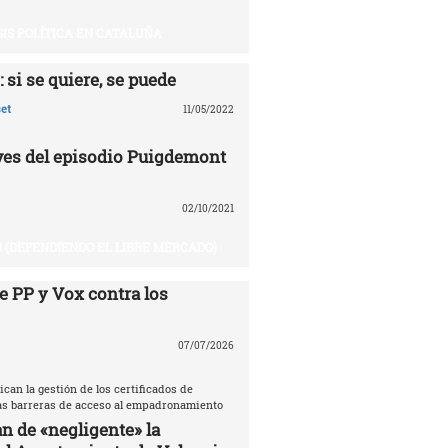
SIS POLÍTICA EN CATALUÑA
 si se quiere, se puede
et
11/05/2022
aves del episodio Puigdemont
02/10/2021
 (DEFENDIENDO EL LIBRE MERCADO)
e PP y Vox contra los
07/07/2026
ican la gestión de los certificados de
las barreras de acceso al empadronamiento
n de «negligente» la