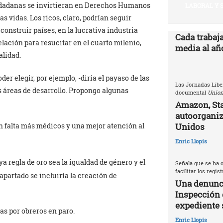
iudadanas se invirtieran en Derechos Humanos
LABORAL Y 
s vidas. Los ricos, claro, podrían seguir
onstruir países, en la lucrativa industria
Cada trabaj
ación para resucitar en el cuarto milenio,
media al año
alidad.
r elegir, por ejemplo, -diría el payaso de las
Las Jornadas Libe
s áreas de desarrollo. Propongo algunas
documental
Union
Amazon, Sta
autoorganiz
Unidos
en falta más médicos y una mejor atención al
Enric Llopis
a regla de oro sea la igualdad de género y el
Señala que se ha o
facilitar los regis
partado se incluiría la creación de
Una denunci
Inspección 
expediente 
as por obreros en paro.
Enric Llopis