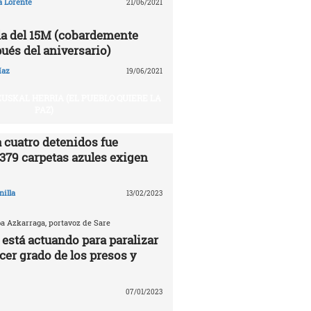
a Lorente
21/06/2021
a del 15M (cobardemente
ués del aniversario)
íaz
19/06/2021
USKAL HERRIA (EL PUEBLO QUIERE LA
PAZ)
 cuatro detenidos fue
.379 carpetas azules exigen
nilla
13/02/2023
ba Azkarraga, portavoz de Sare
 está actuando para paralizar
rcer grado de los presos y
07/01/2023