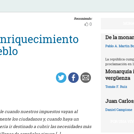
Recomiendo:
MONA
0
enriquecimiento
De la monar
eblo
Pablo A. Martin Bo
La república cumpl
proclamación en 1
Monarquía i
vergüenza
Tomás F. Ruiz
Juan Carlos,
Daniel Campione
able cuando nuestros impuestos vayan al
remente los ciudadanos y, cuando haya un
POR UNA VI
bería ir destinado a cubrir las necesidades más
illones de españoles siguen […]