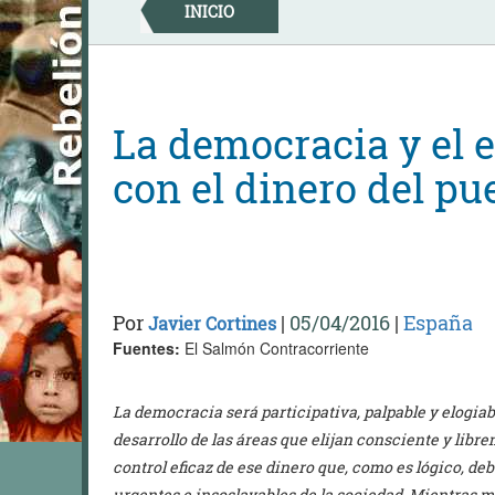
Skip
INICIO
to
content
La democracia y el 
con el dinero del pu
Por
|
05/04/2016
|
España
Javier Cortines
Fuentes:
El Salmón Contracorriente
La democracia será participativa, palpable y elogi
desarrollo de las áreas que elijan consciente y lib
control eficaz de ese dinero que, como es lógico, de
urgentes e insoslayables de la sociedad. Mientras m