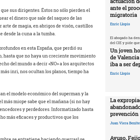
actuación d
ante el proc
que sus dirigentes. Éstos no sólo pierden el
migratoria
uear el dinero que sale del saqueo de las
Enric Llopis
r arte de magia, en abrigos de visón, castillos
te desde la cuna a la tumba.
El abogado ha den
del CIE y pide que
rofundos en esta España, que perdió su
Un joven ho
o, hasta que no haya un creciente movimiento
de Valencia
iba a ser de
echo del mundo a decir «NO» a los arquitectos
más inri, nos ocultan los planos, tiempo ha
Enric Llopis
pian el modelo económico del superman y la
La expropia
el más miope sabe que el mañana (si no hay
abandonado
encedores y perdedores. Informatizado hasta
prevención 
ho más eficaces y productivos que los
Juan Viera Beníte
Ayuso, Feijo
hombre se entretiene haciendo guerras) se