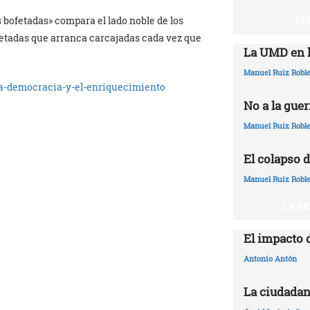
 bofetadas» compara el lado noble de los
RE
fetadas que arranca carcajadas cada vez que
La UMD en l
Manuel Ruiz Robl
La-democracia-y-el-enriquecimiento
No a la guer
Manuel Ruiz Robl
El colapso d
Manuel Ruiz Robl
LA IN
El impacto 
Antonio Antón
La ciudadan