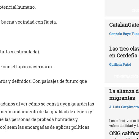
 potencial humano.
CRI
 buena vecindad con Rusia.
CatalanGate:
Gonzalo Boye Tuss
Las tres cl
tuita y estimulada).
en Cerdeña
Guillem Pujol
e con el tapón cavernario.
INMIGRACIÓN
ros y definidos. Con paisajes de futuro que
La alianza d
migrantes
dadanos al ver cómo se construyen guarderías
J. Luis Carpintero
rimer mandamiento de la igualdad de género y
e las personas de probada honradez y
Los colectivos crit
vulnerabilidad y 
co) sean las encargadas de aplicar políticas
ONG califica