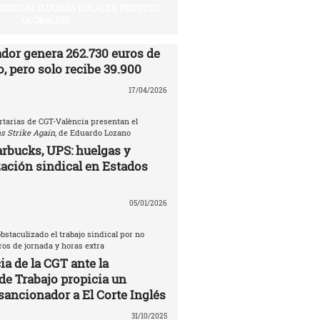
SINDICAL (LUCHAS LOCALES, FRENTES
GLOBALES)
ador genera 262.730 euros de
, pero solo recibe 39.900
17/04/2026
rtarias de CGT-València presentan el
s Strike Again
, de Eduardo Lozano
rbucks, UPS: huelgas y
ación sindical en Estados
05/01/2026
bstaculizado el trabajo sindical por no
tros de jornada y horas extra
a de la CGT ante la
de Trabajo propicia un
sancionador a El Corte Inglés
31/10/2025