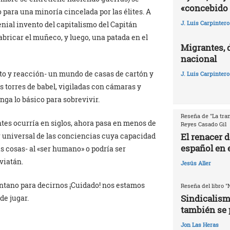
«concebido 
 para una minoría cincelada por las élites. A
J. Luis Carpintero
genial invento del capitalismo del Capitán
abricar el muñeco, y luego, una patada en el
Migrantes, 
nacional
nto y reacción- un mundo de casas de cartón y
J. Luis Carpintero
s torres de babel, vigiladas con cámaras y
ga lo básico para sobrevivir.
Reseña de "La tran
tes ocurría en siglos, ahora pasa en menos de
Reyes Casado Gil
El renacer 
 universal de las conciencias cuya capacidad
español en e
s cosas- al «ser humano» o podría ser
viatán.
Jesús Aller
entano para decirnos ¡Cuidado! nos estamos
Reseña del libro "
Sindicalism
de jugar.
también se 
Jon Las Heras