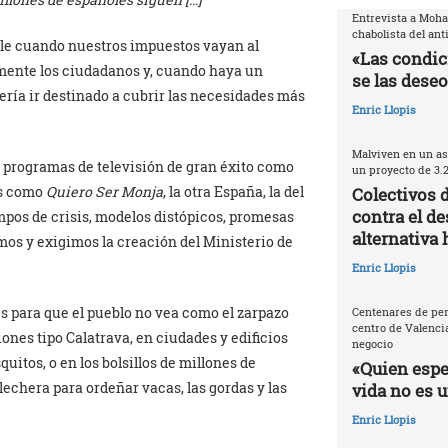
Entrevista a Moh
chabolista del ant
able cuando nuestros impuestos vayan al
«Las condic
remente los ciudadanos y, cuando haya un
se las deseo
bería ir destinado a cubrir las necesidades más
Enric Llopis
Malviven en un as
 programas de televisión de gran éxito como
un proyecto de 3.
as como
Quiero Ser
Monja
, la otra España, la del
Colectivos 
contra el de
iempos de crisis, modelos distópicos, promesas
alternativa 
mos y exigimos la creación del Ministerio de
Enric Llopis
es para que el pueblo no vea como el zarpazo
Centenares de per
centro de Valencia
nes tipo Calatrava, en ciudades y edificios
negocio
itos, o en los bolsillos de millones de
«Quien espec
echera para ordeñar vacas, las gordas y las
vida no es 
Enric Llopis