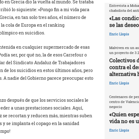
do en Grecia dio la vuelta al mundo. Se trataba
Entrevista a Moh
ribió lo siguiente: «Pongo fin a mi vida para
chabolista del ant
Grecia, en tan solo tres años, el número de
«Las condic
se las deseo
 la cola de Europa en el ranking
olímpico en suicidios.
Enric Llopis
 contenida en cualquier supermercado de esas
Malviven en un as
un proyecto de 3.
ía ser, por qué no, la de esos Carrefour o
Colectivos 
lar del Sindicato Andaluz de Trabajadores
contra el de
n de los suicidios en estos últimos años, pero
alternativa 
s. A nadie del Gobierno parece preocupar esto
Enric Llopis
Centenares de per
zo después de que los servicios sociales le
centro de Valencia
negocio
eder a unas prestaciones sociales. Aquí,
«Quien espec
ez se recortan y reducen más, mientras suben
vida no es 
les y se implanta el copago en la sanidad
Enric Llopis
iempo!