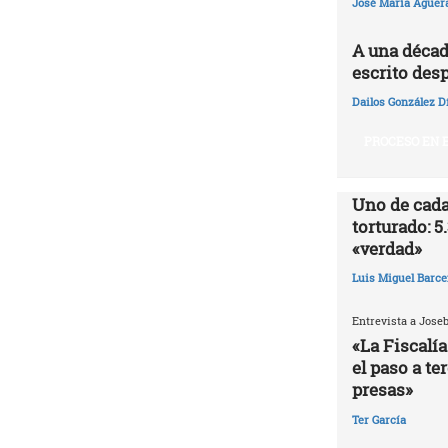
José María Agüer
A una décad
escrito desp
Dailos González D
PROCESO EN E
Uno de cada
torturado: 5
«verdad»
Luis Miguel Barce
Entrevista a Jose
«La Fiscalía
el paso a te
presas»
Ter García