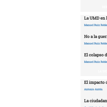
RE
La UMD en l
Manuel Ruiz Robl
No a la guer
Manuel Ruiz Robl
El colapso d
Manuel Ruiz Robl
LA IN
El impacto 
Antonio Antón
La ciudadan