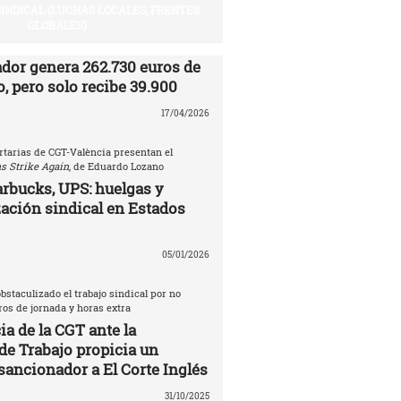
SINDICAL (LUCHAS LOCALES, FRENTES
GLOBALES)
ador genera 262.730 euros de
, pero solo recibe 39.900
17/04/2026
rtarias de CGT-València presentan el
s Strike Again
, de Eduardo Lozano
rbucks, UPS: huelgas y
ación sindical en Estados
05/01/2026
bstaculizado el trabajo sindical por no
tros de jornada y horas extra
a de la CGT ante la
de Trabajo propicia un
sancionador a El Corte Inglés
31/10/2025