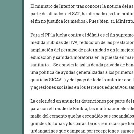
El ministro de Interior, tras conocer la noticia del 
parte de afiliados del SAT, ha afirmado eso tan profu
el fin no justifica los medios». Pues bien, sr. Ministr
Para el PP la lucha contra el déficit es el fin suprem
medida: subidas del IVA, reducción de las prestacio
ampliación del permiso de paternidad o en la mejora
educación y sanidad, moratoria en la puesta en mar
sanitario,… Se convierte así la deuda privada de ba
una política de ayudas generalizadas a los primeros 
guaridas SICAV,…) y del pago de todo lo anterior con 
y agresiones sociales en los terrenos educativos, san
La celeridad en anunciar detenciones por parte del 
para con el fraude de Bankia, las multinacionales del
mafia del cemento que ha escondido sus escandaloso
grandes fortunas y los parasitarios rentistas que han
urdangarines que campean por recepciones, saraos 