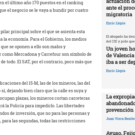
actuación d
 en el último año 170 puestos en el ranking
ante el proc
ue el negocio se le vaya a hundir por cuatro
migratoria
Enric Llopis
pilar principal sobre el que se asienta esta
El abogado ha den
ta la economía. Para el Gobierno, los medios
del CIE y pide que
s que se oponen a ello son malos y
Un joven ho
er como Mercadona y Carrefour son símbolo de
de Valencia
iba a ser de
de todo. El SAT, por el contrario, poco más que
Enric Llopis
caciones del 15-M, las de los mineros, las del
sí, dejando bien claro que la calle es suya y
La expropia
 ocupan plazas, los mineros cortan carreteras
abandonado
rá la Policía para impedirlo. Las libertades
prevención 
ondos de inversión, que no para las personas y
Juan Viera Beníte
, para las segundas, todas las restricciones
Ayuso, Feijo