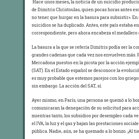
Hace unos meses
,
la noticia de un suicidio produci
de Dimitris Christoulas, quien pocas horas antes esc
no tener que hurgar en la basura para subsistir». En 
suicidios se ha duplicado. Antes, este país estaba en
correspondiente, pero ahora encabeza el medallero 
La basura a la que se refería Dimitris podía ser la
grandes cadenas que cada vez nos envuelven más. Pod
Mercadona puestos en la picota por la acción ejemp
(SAT). En el Estado español se desconoce la evolució
es muy probable que estemos parejos con los griego
sin embargo. La acción del SAT, sí.
Ayer mismo, en París, una persona se quemó a lo bon
comunicaran la denegación de su solicitud para acc
mientras tanto, los subsidios por desempleo cada v
el IVA, la luz y el gas y bajan las prestaciones socia
pública. Nadie, aún, se ha quemado a lo bonzo. ¡Al t