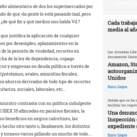
LABORAL Y 
asalto alimentario de dos los supermercados por
ndo de que «la gente lo está pasando mal, pero
o, ¿de qué fin y qué medios nos habla Vd.?
Cada trabaj
media al año
o que justifica la aplicación de cualquier
nes por desempleo, aplazamientos en la
 de la pensión de viudedad, recortes en
Las Jornadas Libe
documental
Union
cha de la ley de dependencia, copago
Amazon, Sta
ncos y empresas en deuda pública a través de
autoorganiz
(préstamos, avales, amnistías fiscales,
Unidos
los ahorros derivados de todo tipo de recortes
Enric Llopis
itarios, sociales, laborales, etc…
Señala que se ha o
ministro contrasta con su política indulgente
facilitar los regis
 IBEX 35 afincadas en paraísos fiscales, la
Una denunci
s beneficios en negros calcetines, las
Inspección 
expediente 
 hecho otro tanto o, finalmente, los distintos
y torneos varios pillando un mucho de todo….
Enric Llopis