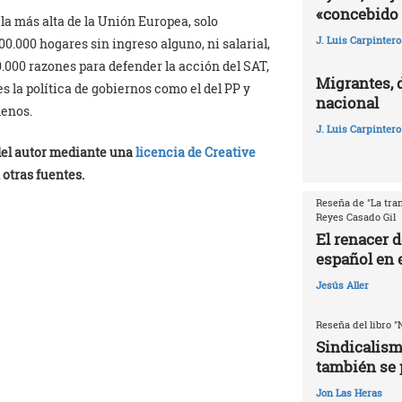
«concebido 
 la más alta de la Unión Europea, solo
J. Luis Carpintero
0.000 hogares sin ingreso alguno, ni salarial,
0.000 razones para defender la acción del SAT,
Migrantes, 
s la política de gobiernos como el del PP y
nacional
menos.
J. Luis Carpintero
 del autor mediante una
licencia de Creative
 otras fuentes.
Reseña de "La tran
Reyes Casado Gil
El renacer 
español en e
Jesús Aller
Reseña del libro "
Sindicalism
también se 
Jon Las Heras