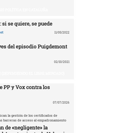
SIS POLÍTICA EN CATALUÑA
 si se quiere, se puede
et
11/05/2022
aves del episodio Puigdemont
02/10/2021
 (DEFENDIENDO EL LIBRE MERCADO)
e PP y Vox contra los
07/07/2026
ican la gestión de los certificados de
las barreras de acceso al empadronamiento
n de «negligente» la