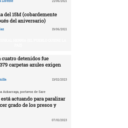
a Lorente
21/06/2021
a del 15M (cobardemente
ués del aniversario)
íaz
19/06/2021
USKAL HERRIA (EL PUEBLO QUIERE LA
PAZ)
 cuatro detenidos fue
.379 carpetas azules exigen
nilla
13/02/2023
ba Azkarraga, portavoz de Sare
 está actuando para paralizar
rcer grado de los presos y
07/01/2023