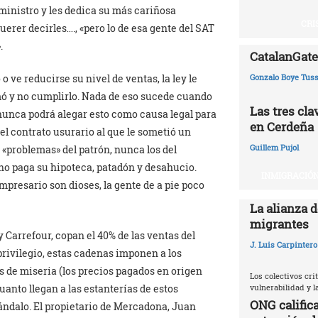
l ministro y les dedica su más cariñosa
CRI
uerer decirles…., «pero lo de esa gente del SAT
.
CatalanGate:
ve reducirse su nivel de ventas, la ley le
Gonzalo Boye Tuss
mó y no cumplirlo. Nada de eso sucede cuando
Las tres cl
 nunca podrá alegar esto como causa legal para
en Cerdeña
el contrato usurario al que le sometió un
Guillem Pujol
«problemas» del patrón, nunca los del
 no paga su hipoteca, patadón y desahucio.
INMIGRACIÓN
empresario son dioses, la gente de a pie poco
La alianza d
migrantes
Carrefour, copan el 40% de las ventas del
J. Luis Carpintero
privilegio, estas cadenas imponen a los
s de miseria (los precios pagados en origen
Los colectivos crit
vulnerabilidad y 
uanto llegan a las estanterías de estos
ONG califica
ándalo. El propietario de Mercadona, Juan