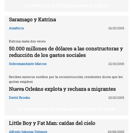
KATRINA, CON EL NEOLIBERALISMO AL CUELLO
Saramago y Katrina
Aixaferra
26/10/2005
Katrina mata dos veces
50.000 millones de dólares a las constructoras y
reducción de los gastos sociales
Subcomandante Marcos
22/10/2005
Reciben míseros sueldos por la reconstrucción; residentes dicen que les
quitan empleos
Nueva Orleáns explota y rechaza a migrantes
David Brooks
20/10/2005
60 ANIVERSARIO DEL BOMBARDEO DE EEUU EN JAPÓN
Little Boy y Fat Man: caídas del cielo
Alfredo Iglesias Diéguez
20/08/2005