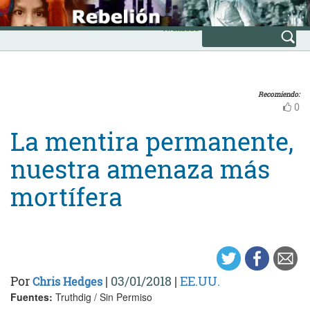
Skip
INICIO
to
Avanzada
content
Recomiendo:
0
La mentira permanente,
nuestra amenaza más
mortífera
Por
|
03/01/2018
|
EE.UU.
Chris Hedges
Fuentes:
Truthdig / Sin Permiso