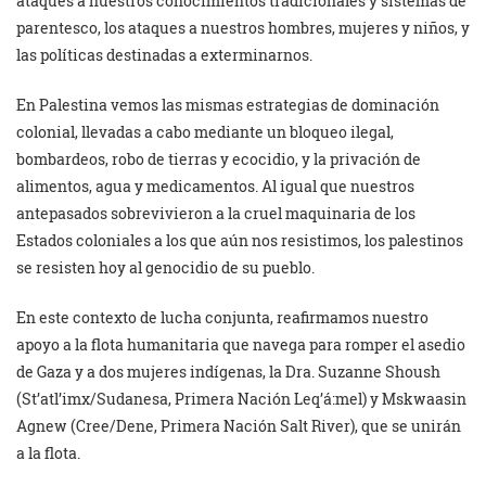
ataques a nuestros conocimientos tradicionales y sistemas de
parentesco, los ataques a nuestros hombres, mujeres y niños, y
las políticas destinadas a exterminarnos.
En Palestina vemos las mismas estrategias de dominación
colonial, llevadas a cabo mediante un bloqueo ilegal,
bombardeos, robo de tierras y ecocidio, y la privación de
alimentos, agua y medicamentos. Al igual que nuestros
antepasados sobrevivieron a la cruel maquinaria de los
Estados coloniales a los que aún nos resistimos, los palestinos
se resisten hoy al genocidio de su pueblo.
En este contexto de lucha conjunta, reafirmamos nuestro
apoyo a la flota humanitaria que navega para romper el asedio
de Gaza y a dos mujeres indígenas, la Dra. Suzanne Shoush
(St’atl’imx/Sudanesa, Primera Nación Leq’á:mel) y Mskwaasin
Agnew (Cree/Dene, Primera Nación Salt River), que se unirán
a la flota.