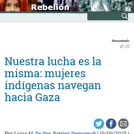
Skip
INICIO
to
Avanzada
content
Recomiendo:
10
Nuestra lucha es la
misma: mujeres
indígenas navegan
hacia Gaza
Por
|
19/09/2025
|
Laura M. De Vos
,
Katrien Demuynck