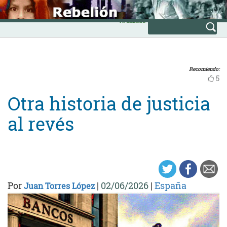
Skip
INICIO
to
Avanzada
content
Recomiendo:
5
Otra historia de justicia
al revés
Por
|
02/06/2026
|
España
Juan Torres López