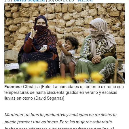
Fuentes:
Climática [Foto: La hamada es un entorno extremo con
temperaturas de hasta cincuenta grados en verano y escasas
lluvias en otoño (David Segarra)]
Mantener un huerto productivo y ecológico en un desierto
puede parecer una quimera. Pero las mujeres saharauis
luchan para adaptarse a un terreno pedregoso y salino, al