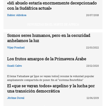
«Mi abuelo estaría enormemente decepcionado
con la Sudáfrica actual»
Xabier Aldekoa
20/07/2018
REVUELTAS EN EL NORTE DE ÁFRICA
Somos seres humanos, pero en la oscuridad
anhelamos la luz
Vijay Prashad
22/01/2022
Los frutos amargos de la Primavera Árabe
Guadi Calvo
23/12/2020
El lema Yatnahaw ga’ [que se vayan todos] resume la voluntad popular
ampliamente compartida de poner fin al “sistema Bouteflika"
El «que se vayan todos» argelino y la lucha por
una transición democrática
Jérôme Duval
12/06/2019