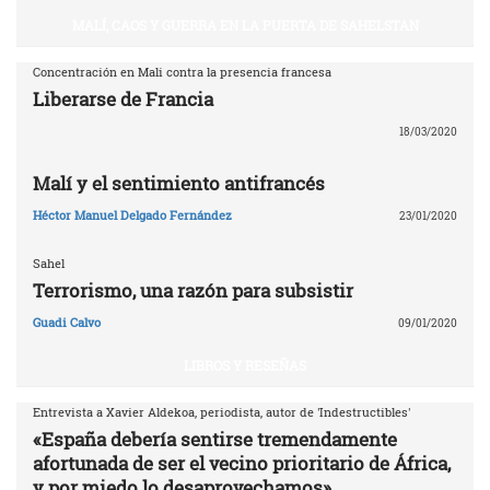
MALÍ, CAOS Y GUERRA EN LA PUERTA DE SAHELSTAN
Concentración en Mali contra la presencia francesa
Liberarse de Francia
18/03/2020
Malí y el sentimiento antifrancés
Héctor Manuel Delgado Fernández
23/01/2020
Sahel
Terrorismo, una razón para subsistir
Guadi Calvo
09/01/2020
LIBROS Y RESEÑAS
Entrevista a Xavier Aldekoa, periodista, autor de 'Indestructibles'
«España debería sentirse tremendamente
afortunada de ser el vecino prioritario de África,
y por miedo lo desaprovechamos»