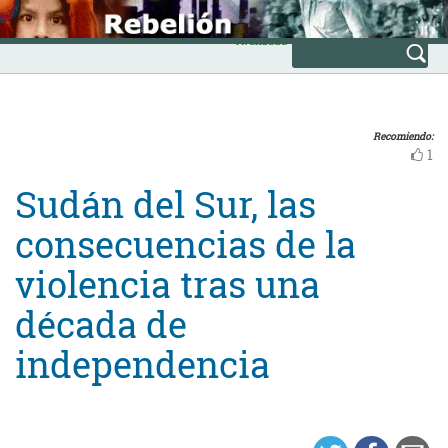
Skip
INICIO
to
Avanzada
content
Recomiendo:
1
Sudán del Sur, las
consecuencias de la
violencia tras una
década de
independencia