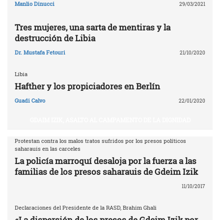
Manlio Dinucci
29/03/2021
Tres mujeres, una sarta de mentiras y la
destrucción de Libia
Dr. Mustafa Fetouri
21/10/2020
Libia
Hafther y los propiciadores en Berlín
Guadi Calvo
22/01/2020
GDAIM IZIK, ASALTO AL CAMPAMENTO DE LA DIGNIDAD
Protestan contra los malos tratos sufridos por los presos políticos
saharauis en las carceles
La policía marroquí desaloja por la fuerza a las
familias de los presos saharauis de Gdeim Izik
11/10/2017
Declaraciones del Presidente de la RASD, Brahim Ghali
«La dispersión de los presos de Gdeim Izik por