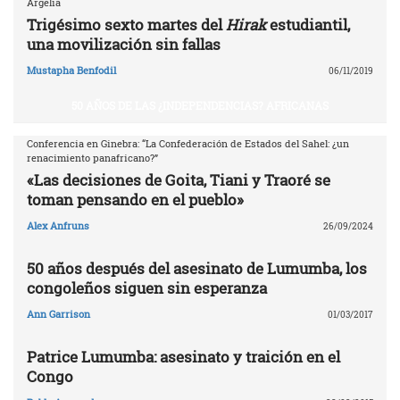
Argelia
Trigésimo sexto martes del
Hirak
estudiantil,
una movilización sin fallas
Mustapha Benfodil
06/11/2019
50 AÑOS DE LAS ¿INDEPENDENCIAS? AFRICANAS
Conferencia en Ginebra: “La Confederación de Estados del Sahel: ¿un
renacimiento panafricano?”
«Las decisiones de Goita, Tiani y Traoré se
toman pensando en el pueblo»
Alex Anfruns
26/09/2024
50 años después del asesinato de Lumumba, los
congoleños siguen sin esperanza
Ann Garrison
01/03/2017
Patrice Lumumba: asesinato y traición en el
Congo