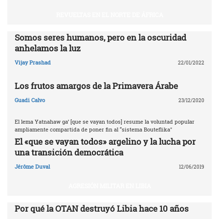
REVUELTAS EN EL NORTE DE ÁFRICA
Somos seres humanos, pero en la oscuridad
anhelamos la luz
Vijay Prashad
22/01/2022
Los frutos amargos de la Primavera Árabe
Guadi Calvo
23/12/2020
El lema Yatnahaw ga’ [que se vayan todos] resume la voluntad popular
ampliamente compartida de poner fin al “sistema Bouteflika"
El «que se vayan todos» argelino y la lucha por
una transición democrática
Jérôme Duval
12/06/2019
AGRESIÓN MILITAR EN LIBIA
Por qué la OTAN destruyó Libia ‎hace 10 años‎