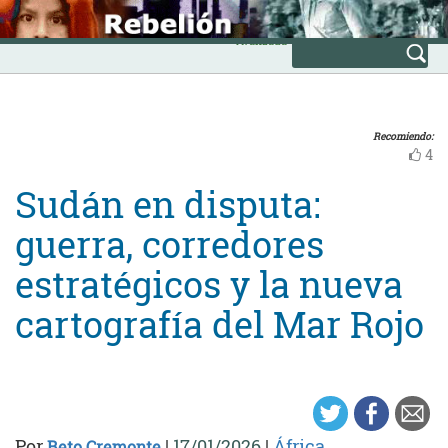
Skip
INICIO
to
Avanzada
content
Recomiendo:
4
Sudán en disputa:
guerra, corredores
estratégicos y la nueva
cartografía del Mar Rojo
Por
|
17/01/2026
|
África
Beto Cremonte