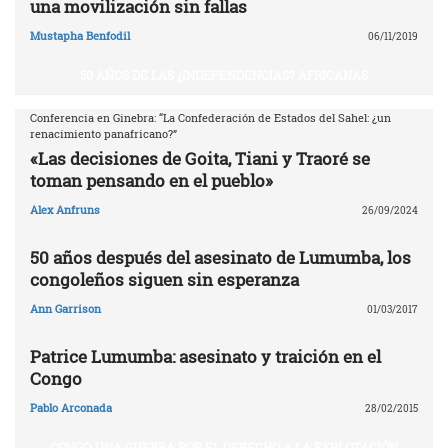
una movilización sin fallas
Mustapha Benfodil
06/11/2019
50 AÑOS DE LAS ¿INDEPENDENCIAS? AFRICANAS
Conferencia en Ginebra: “La Confederación de Estados del Sahel: ¿un
renacimiento panafricano?”
«Las decisiones de Goita, Tiani y Traoré se
toman pensando en el pueblo»
Alex Anfruns
26/09/2024
50 años después del asesinato de Lumumba, los
congoleños siguen sin esperanza
Ann Garrison
01/03/2017
Patrice Lumumba: asesinato y traición en el
Congo
Pablo Arconada
28/02/2015
CONGO, UNA GUERRA POR EL DERECHO A LA EXPLOTACIÓN