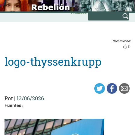
Skip
INICIO
to
Avanzada
content
Recomiendo:
0
logo-thyssenkrupp
Por
|
13/06/2026
Fuentes: