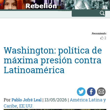
Skip
INICIO
to
Avanzada
content
Recomiendo:
2
Washington: política de
máxima presión contra
Latinoamérica
Por
|
13/05/2026
|
América Latina y
Pablo Jofré Leal
Caribe
,
EE.UU.