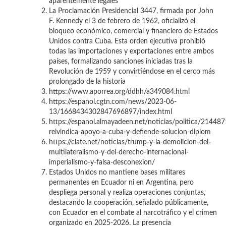
aparentemente legales
La Proclamación Presidencial 3447, firmada por John
F. Kennedy el 3 de febrero de 1962, oficializó el
bloqueo económico, comercial y financiero de Estados
Unidos contra Cuba. Esta orden ejecutiva prohibió
todas las importaciones y exportaciones entre ambos
países, formalizando sanciones iniciadas tras la
Revolución de 1959 y convirtiéndose en el cerco más
prolongado de la historia
https://www.aporrea.org/ddhh/a349084.html
https://espanol.cgtn.com/news/2023-06-
13/1668434302847696897/index.html
https://espanol.almayadeen.net/noticias/politica/21448
reivindica-apoyo-a-cuba-y-defiende-solucion-diplom
https://clate.net/noticias/trump-y-la-demolicion-del-
multilateralismo-y-del-derecho-internacional-
imperialismo-y-falsa-desconexion/
Estados Unidos no mantiene bases militares
permanentes en Ecuador ni en Argentina, pero
despliega personal y realiza operaciones conjuntas,
destacando la cooperación, señalado públicamente,
con Ecuador en el combate al narcotráfico y el crimen
organizado en 2025-2026. La presencia