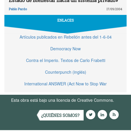
Estado de Bienestar hacia un sistema privado»
Pablo Pardo
17/09/2004
ENLACES
Artículos publicados en Rebelión antes del 1-6-04
Democracy Now
Contra el Imperio. Textos de Carlo Frabetti
Counterpunch (inglés)
International ANSWER (Act Now to Stop War
Esta obra está bajo una licencia de Creative Commons.
Términos de Uso
¿QUIÉNES SOMOS?